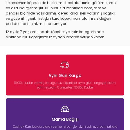
ile beslenen köpeklerde beslenme hastalıklarının görülme oranı
en aza indirgenmiştir. Bu hususla Petihtiyac.com, tam ve
dengeli biçimde hazırlanmış, gerekli analizleri yapılmış sağlıklı
ve güvenilir içerikli yetişkin kuru köpek mamalarını siz değerli
pati dostlarının hizmetine sunuyor.
12 ay ile 7 yaş arasındaki köpekler yetişkin kategorisinde
sınıflandırılır. Köpeğinize 12 aydan itibaren yetişkin köpek
maması verebilirsiniz. Yavru döneminde kullandığı mamanın
yetişkin çeşidini kullandığınızda sadık dostunuzun yeni
mamasına alışma süresini en aza indirebilirsiniz. Yavru köpek
mamalarının protein oranları daha yüksek olduğundan
yetişken köpek mamalarını yavru köpeklere verilmeleri
önerilmez.
Aynı Gün Kargo
7 yaş sonrası köpekler ise yaşlı dönemini geçirdiği için
yaşlı
köpek maması
ürünleri kullanılır.
16:00’a kadar vermiş olduğunuz siparişler aynı gün kargoya teslim
edilmektedir. Cumartesi 10:00'a Kadar
Yetişkin Köpek Maması Ne Kadar
Verilmeli?
Köpekler, yavru dönemlerinde günde 4-5 öğün kuru mama
yiyebilir. Ancak yetişkin bir köpek için 4-5 öğün fazla bir
Mama Bağışı
rakamdır. İleride oluşacak kilo ve obezite sorunlarının önüne
geçmek için yetişkin köpeklerin belirli mama saatleri olmalıdır.
Dostluk Kumbarası olarak verilen siparişler sizin adınıza barınaklara
Günde 1 ve 2 öğün ideal olacaktır. Farklı ırktaki köpeklerin günlük