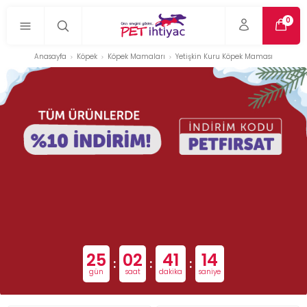
0
Anasayfa
Köpek
Köpek Mamaları
Yetişkin Kuru Köpek Maması
25
02
41
14
:
:
:
gün
saat
dakika
saniye