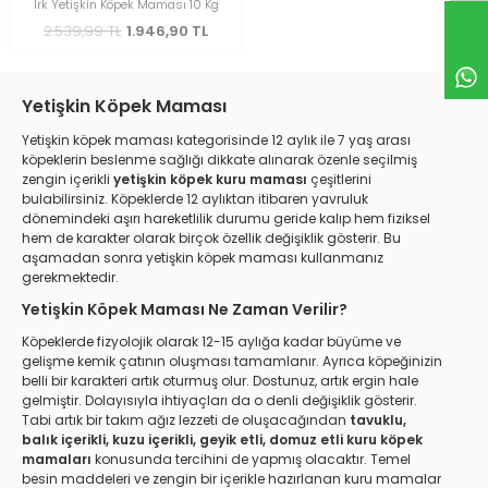
Irk Yetişkin Köpek Maması 10 Kg
2.539,99 TL
1.946,90 TL
Yetişkin Köpek Maması
Yetişkin köpek maması kategorisinde 12 aylık ile 7 yaş arası
köpeklerin beslenme sağlığı dikkate alınarak özenle seçilmiş
zengin içerikli
yetişkin köpek kuru maması
çeşitlerini
bulabilirsiniz. Köpeklerde 12 aylıktan itibaren yavruluk
dönemindeki aşırı hareketlilik durumu geride kalıp hem fiziksel
hem de karakter olarak birçok özellik değişiklik gösterir. Bu
aşamadan sonra yetişkin köpek maması kullanmanız
gerekmektedir.
Yetişkin Köpek Maması Ne Zaman Verilir?
Köpeklerde fizyolojik olarak 12-15 aylığa kadar büyüme ve
gelişme kemik çatının oluşması tamamlanır. Ayrıca köpeğinizin
belli bir karakteri artık oturmuş olur. Dostunuz, artık ergin hale
gelmiştir. Dolayısıyla ihtiyaçları da o denli değişiklik gösterir.
Tabi artık bir takım ağız lezzeti de oluşacağından
tavuklu,
balık içerikli, kuzu içerikli, geyik etli, domuz etli kuru köpek
mamaları
konusunda tercihini de yapmış olacaktır. Temel
besin maddeleri ve zengin bir içerikle hazırlanan kuru mamalar