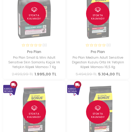
STOKTA
STOKTA
KALMADI!
KALMADI!
(0)
(0)
Pro Plan
Pro Plan
Pro Plan Small & Mini Adult
Pro Plan Medium Adult Sensitive
Sensitive Skin Somonlu Küçük Irk
Digestion Kuzulu Orta Irk Yetişkin
Yetişkin Köpek Maması 7 Kg
Köpek Maması 16,5 Kg
2.499,99 TL
1.995,00 TL
5.494,99 TL
5.104,00 TL
STOKTA
STOKTA
KALMADI!
KALMADI!