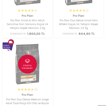
(1)
(1)
Pro Plan
Pro Plan
Pro Plan Small & Mini Adult
Pro Plan Duo Delice Small Mini
Sensitive Skin Somonlu Küçük Irk
Biftekli Küçük Irk Yetişkin Köpek
Yetişkin Köpek Maması 3 Kg
Maması 2,5 Kg
2.040,00 TL
1.800,00 TL
1.019,99 TL
844,90 TL
STOKTA
KALMADI!
(5)
Pro Plan
Pro Plan Duo Delice Medium Large
Adult Taze Parça Etli Orta ve Büyük