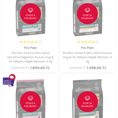
STOKTA
STOKTA
KALMADI!
KALMADI!
(2)
(1)
Pro Plan
Pro Plan
Pro Plan Small & Mini Adult
Pro Plan Small & Mini Adult Tavuklu
Sensitive Digestion Kuzulu Küçük
Küçük Irk Yetişkin Köpek Maması 3
Irk Yetişkin Köpek Maması 3 Kg
Kg
2.040,00 TL
1.800,00 TL
1.419,99 TL
1.298,00 TL
STOKTA
STOKTA
KALMADI!
KALMADI!