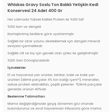
Whiskas Gravy Soslu Ton Balıklı Yetişkin Kedi
Konservesi 24 Adet 400 Gr
Her Lokmada Yüksek Kaliteli Protein ile %100 tat!
%100 tam ve dengeli
Kısırlaştırılmış kedilere göre uyarlanmıştır
Sağlıklı bir idrar yolunu desteklemek için dengeli mineral
seviyesi içermektedir
Sağlıklı cilt ve tüy için gerekli olan çinko ile geliştirilmiştir
%100 Geri Dönüştürülebilir.
İçindekiler
Et ve hayvansal yan ürünler, tahıllar, balık ve balık yan
ürünleri (dilimli parçalar 4% ton balığı içerir*), mineraller,
sebze protein ekstraktları, çeşitli şekerler. *Dilimli parçalar
genelde ürünün 40%ıdır.
Beslenme Talimatları
Mama değiştirdiğinizde geçiş dönemini göz önünde
bulundurunuz ve evcil hayvanınızın ihtiyacına göre mama