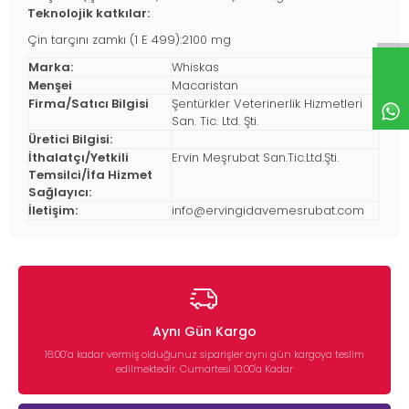
Teknolojik katkılar:
Çin tarçını zamkı (1 E 499):2100 mg
Marka:
Whiskas
Menşei
Macaristan
Firma/Satıcı Bilgisi
Şentürkler Veterinerlik Hizmetleri
San. Tic. Ltd. Şti.
Üretici Bilgisi:
İthalatçı/Yetkili
Ervin Meşrubat San.Tic.Ltd.Şti.
Temsilci/İfa Hizmet
Sağlayıcı:
İletişim:
info@ervingidavemesrubat.com
Aynı Gün Kargo
16:00’a kadar vermiş olduğunuz siparişler aynı gün kargoya teslim
edilmektedir. Cumartesi 10:00'a Kadar