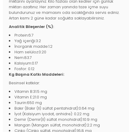
miktarını ayarlayınız. Kilo fazlası olan kediler için günlük
miktarı azaltınız. Her zaman yanında taze içme suyu
bulundurunuz ve mamasını oda sıcaklığında servis ediniz.
Artan kısmı 2 güne kadar soğukta saklayabilirsiniz.
Analitik Bileşenler (%):
Protein:6.7
Yağ içeriği:3.2
İnorganik madde:1.2
Ham selüloz:0.20
Nem:83.7
Kalsiyum:0.17
Fosfor: 0.12
Kg Başına Katkı Maddeleri:
Besinsel katkılar:
Vitamin B:31.5 mg
Vitamin E:21.0 mg
Taurin:650 mg
Bakır (Bakır (II) sülfat pentahidrat):0.64 mg
İyot (Kalsiyum iyodat, anhidre): 0.22 mg
Demir (Demir(II) sülfat monohidrat):10.9 mg
Mangan (Mangan sülfat, monohidrat):2.2 mg
Çinko (Çinko sülfat, monohidrat):16.8 mg