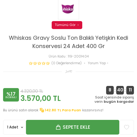
Tümünü Gör
Whiskas Gravy Soslu Ton Balıklı Yetişkin Kedi
Konservesi 24 Adet 400 Gr
Ürün Kodu :
119-20014.04
(0 Değerlendirme)
Yorum Yap
8
:
40
:
11
4.320,00
TL
%17
3.570,00
TL
Saat içerisinde sipariş
INDIRIMLI
verin
bugün kargoda!
Bu ürünü satın alarak
142.80
TL Para Puan
kazanırsınız!
SEPETE EKLE