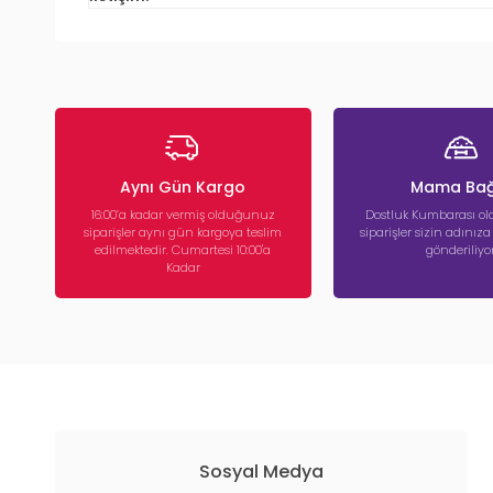
Aynı Gün Kargo
Mama Bağ
16:00’a kadar vermiş olduğunuz
Dostluk Kumbarası ola
siparişler aynı gün kargoya teslim
siparişler sizin adınız
edilmektedir. Cumartesi 10:00'a
gönderiliyor
Kadar
Sosyal Medya