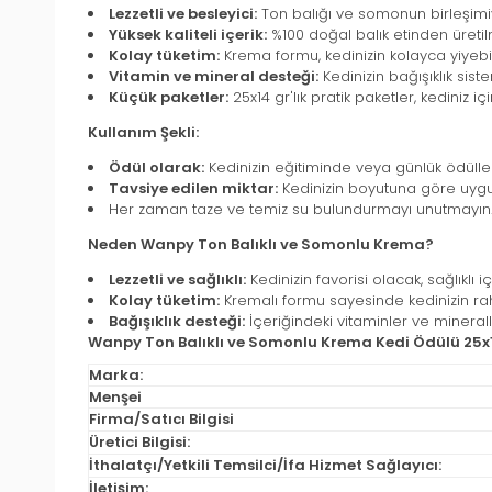
Lezzetli ve besleyici:
Ton balığı ve somonun birleşimiyl
Yüksek kaliteli içerik:
%100 doğal balık etinden üretilmi
Kolay tüketim:
Krema formu, kedinizin kolayca yiyebil
Vitamin ve mineral desteği:
Kedinizin bağışıklık sist
Küçük paketler:
25x14 gr'lık pratik paketler, kediniz iç
Kullanım Şekli:
Ödül olarak:
Kedinizin eğitiminde veya günlük ödülleri
Tavsiye edilen miktar:
Kedinizin boyutuna göre uygu
Her zaman taze ve temiz su bulundurmayı unutmayın
Neden Wanpy Ton Balıklı ve Somonlu Krema?
Lezzetli ve sağlıklı:
Kedinizin favorisi olacak, sağlıklı i
Kolay tüketim:
Kremalı formu sayesinde kedinizin rah
Bağışıklık desteği:
İçeriğindeki vitaminler ve mineralle
Wanpy Ton Balıklı ve Somonlu Krema Kedi Ödülü 25x
Marka:
Menşei
Firma/Satıcı Bilgisi
Üretici Bilgisi:
İthalatçı/Yetkili Temsilci/İfa Hizmet Sağlayıcı:
İletişim: