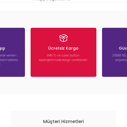
ışı
Ücretsiz Kargo
Güve
rak verilen
849 TL ve üzeri bütün
256Bit SSL
a barınaklara
siparişlerinizde kargo ücretsizdir.
alışver
.
Müşteri Hizmetleri