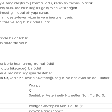
e zenginleştirilmiş kremalı ödül, kedinizin favorisi olacak.
ş olup, kedinizin sağlıklı gelişimine katkı sağlar.
mesi için ideal bir yapı sunar.
emini destekleyen vitamin ve mineraller içerir.
in taze ve sağlıklı bir ödül sunar.
nde kullanılabilir.
n miktarda verin.
.
çeriklerle hazırlanmış kremalı ödül.
atça tüketeceği bir ödül.
rle kedinizin sağlığını destekler.
14 Gr
, kedinizin keyifle tüketeceği, sağlıklı ve besleyici bir ödül sunar.
Wanpy
Çin
Şentürkler Veterinerlik Hizmetleri San. Tic. Ltd. Şti.
Pelagos Akvaryum San. Tic. Ltd. Şti.
info@pelagos.com.tr