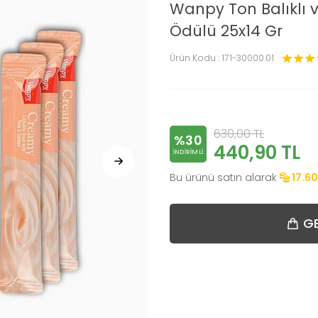
Wanpy Ton Balıklı
Ödülü 25x14 Gr
Ürün Kodu :
171-30000.01
630,00
TL
%30
440,90
TL
INDIRIMLI
Bu ürünü satın alarak
17.60
GE