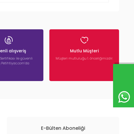
nli alışveriş
Mutlu Müşteri
 Sertifikası ile güvenli
Müşteri mutluluğu 1. önceliğimizdir.
iş Petihtiyac.com’da
E-Bülten Aboneliği