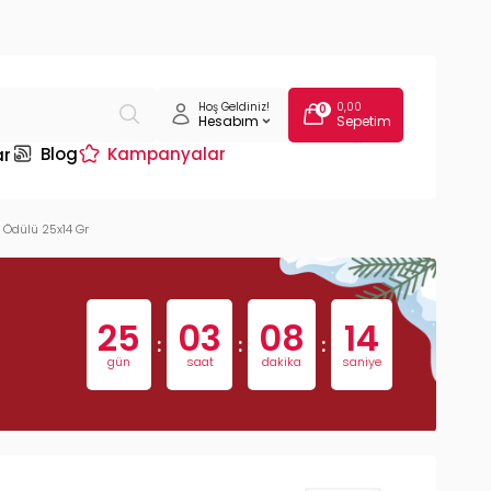
Hoş Geldiniz!
0,00
0
Hesabım
Sepetim
Blog
Kampanyalar
ar
 Ödülü 25x14 Gr
25
03
08
13
:
:
:
gün
saat
dakika
saniye