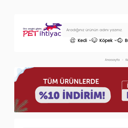
Kedi
Köpek
B
Anasayfa
K