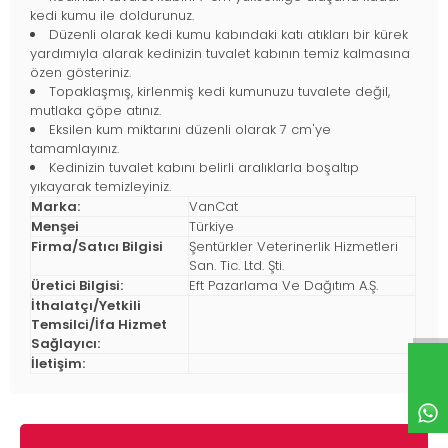
kedi kumu ile doldurunuz.
Düzenli olarak kedi kumu kabındaki katı atıkları bir kürek
yardımıyla alarak kedinizin tuvalet kabının temiz kalmasına
özen gösteriniz.
Topaklaşmış, kirlenmiş kedi kumunuzu tuvalete değil,
mutlaka çöpe atınız.
Eksilen kum miktarını düzenli olarak 7 cm'ye
tamamlayınız.
Kedinizin tuvalet kabını belirli aralıklarla boşaltıp
yıkayarak temizleyiniz.
Marka:
VanCat
Menşei
Türkiye
Firma/Satıcı Bilgisi
Şentürkler Veterinerlik Hizmetleri
San. Tic. Ltd. Şti.
Üretici Bilgisi:
Eft Pazarlama Ve Dağıtım A.Ş.
İthalatçı/Yetkili
Temsilci/İfa Hizmet
Sağlayıcı:
İletişim: