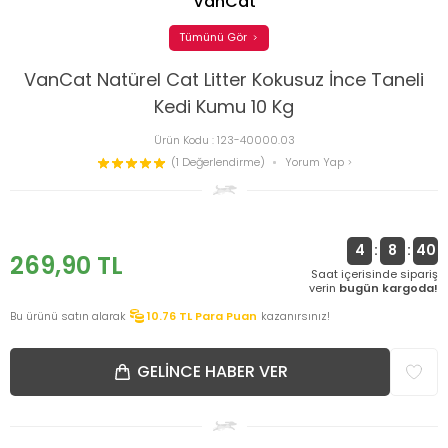
VanCat
Tümünü Gör
VanCat Natürel Cat Litter Kokusuz İnce Taneli
Kedi Kumu 10 Kg
Ürün Kodu :
123-40000.03
(1 Değerlendirme)
Yorum Yap
4
:
8
:
40
269,90
TL
Saat içerisinde sipariş
verin
bugün kargoda!
Bu ürünü satın alarak
10.76
TL Para Puan
kazanırsınız!
GELINCE HABER VER