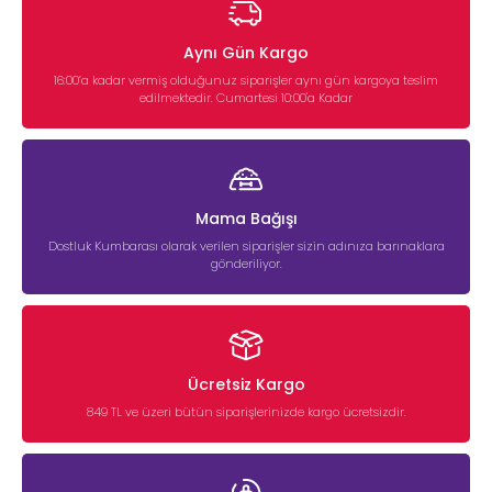
Aynı Gün Kargo
16:00’a kadar vermiş olduğunuz siparişler aynı gün kargoya teslim
edilmektedir. Cumartesi 10:00'a Kadar
Mama Bağışı
Dostluk Kumbarası olarak verilen siparişler sizin adınıza barınaklara
gönderiliyor.
Ücretsiz Kargo
849 TL ve üzeri bütün siparişlerinizde kargo ücretsizdir.