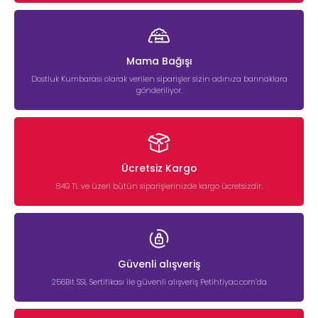
Mama Bağışı
Dostluk Kumbarası olarak verilen siparişler sizin adınıza barınaklara
gönderiliyor.
Ücretsiz Kargo
849 TL ve üzeri bütün siparişlerinizde kargo ücretsizdir.
Güvenli alışveriş
256Bit SSL Sertifikası ile güvenli alışveriş Petihtiyac.com’da