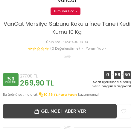
VanCat
Tümünü Gör
VanCat Marsilya Sabunu Kokulu İnce Taneli Kedi
Kumu 10 Kg
Ürün Kodu :
123-40003.03
(0 Değerlendirme)
Yorum Yap
0
:
58
:
50
277,00
TL
%3
269,90
TL
Saat içerisinde sipariş
INDIRIMLI
verin
bugün kargoda!
Bu ürünü satın alarak
10.76
TL Para Puan
kazanırsınız!
GELINCE HABER VER