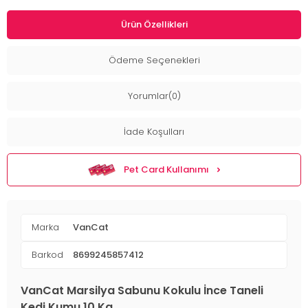
Ürün Özellikleri
Ödeme Seçenekleri
Yorumlar(0)
İade Koşulları
Pet Card Kullanımı
Marka
VanCat
Barkod
8699245857412
VanCat Marsilya Sabunu Kokulu İnce Taneli
Kedi Kumu 10 Kg