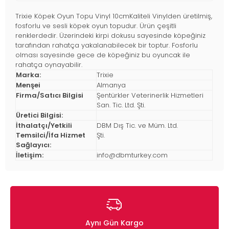
Trixie Köpek Oyun Topu Vinyl 10cmKaliteli Vinylden üretilmiş,
fosforlu ve sesli köpek oyun topudur. Ürün çeşitli
renklerdedir. Üzerindeki kirpi dokusu sayesinde köpeğiniz
tarafından rahatça yakalanabilecek bir toptur. Fosforlu
olması sayesinde gece de köpeğiniz bu oyuncak ile
rahatça oynayabilir.
Marka:
Trixie
Menşei
Almanya
Firma/Satıcı Bilgisi
Şentürkler Veterinerlik Hizmetleri
San. Tic. Ltd. Şti.
Üretici Bilgisi:
İthalatçı/Yetkili
DBM Dış Tic. ve Müm. Ltd.
Temsilci/İfa Hizmet
Şti.
Sağlayıcı:
İletişim:
info@dbmturkey.com
Aynı Gün Kargo