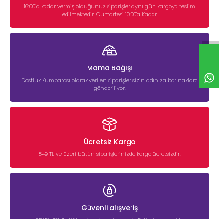
16:00’a kadar vermiş olduğunuz siparişler aynı gün kargoya teslim
edilmektedir. Cumartesi 10:00'a Kadar
Mama Bağışı
Dostluk Kumbarası olarak verilen siparişler sizin adınıza barınaklara
gönderiliyor.
Ücretsiz Kargo
849 TL ve üzeri bütün siparişlerinizde kargo ücretsizdir.
Güvenli alışveriş