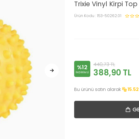
Trixie Vinyl Kirpi 
Ürün Kodu :
153-50262.01
440,73
TL
%12
388,90
TL
INDIRIMLI
Bu ürünü satın alarak
15.52
GE