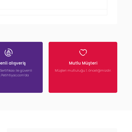
nli alışveriş
Mutlu Müşteri
 Sertifikası ile güvenli
Müşteri mutluluğu 1. önceliğimizdir.
iş Petihtiyac.com’da