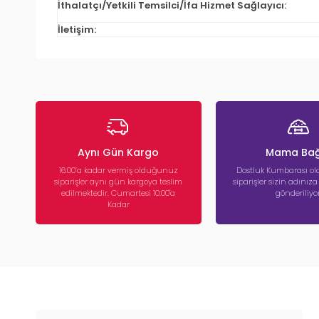
İthalatçı/Yetkili Temsilci/İfa Hizmet Sağlayıcı:
İletişim:
Aynı Gün Kargo
Mama Bağ
16:00’a kadar vermiş olduğunuz
Dostluk Kumbarası ola
siparişler aynı gün kargoya teslim
siparişler sizin adınız
edilmektedir. Cumartesi 10:00'a
gönderiliyor
Kadar