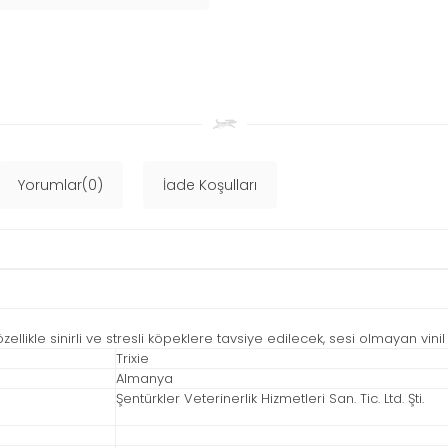
Yorumlar(0)
İade Koşulları
likle sinirli ve stresli köpeklere tavsiye edilecek, sesi olmayan vinil ki
Trixie
Almanya
Şentürkler Veterinerlik Hizmetleri San. Tic. Ltd. Şti.