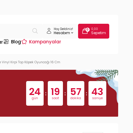
Hoş Geldiniz!
0,00
0
Hesabım
Sepetim
Blog
Kampanyalar
ar
ie Vinyl Kirpi Top Köpek Oyuncağı 16 Cm
24
19
57
42
:
:
:
gün
saat
dakika
saniye