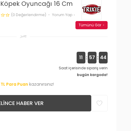
Top Köpek Oyuncağı 16 Cm
(0 Değerlendirme)
Yorum Yap
Tümünü Gör
:
:
11
57
43
Saat içerisinde sipariş verin
bugün kargoda!
TL Para Puan
kazanırsınız!
LINCE HABER VER