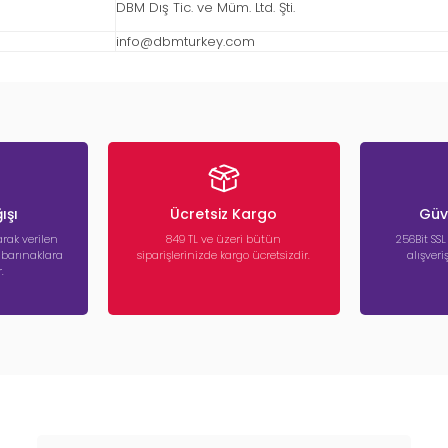
DBM Dış Tic. ve Müm. Ltd. Şti.
info@dbmturkey.com
ışı
Ücretsiz Kargo
Güve
rak verilen
849 TL ve üzeri bütün
256Bit SSL
a barınaklara
siparişlerinizde kargo ücretsizdir.
alışver
.