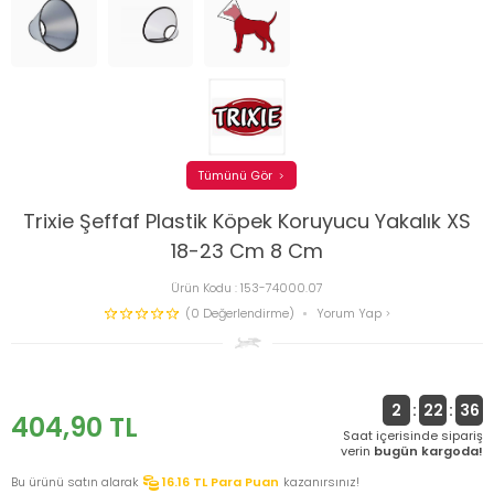
Tümünü Gör
Trixie Şeffaf Plastik Köpek Koruyucu Yakalık XS
18-23 Cm 8 Cm
Ürün Kodu :
153-74000.07
(0 Değerlendirme)
Yorum Yap
2
:
22
:
36
404,90
TL
Saat içerisinde sipariş
verin
bugün kargoda!
Bu ürünü satın alarak
16.16
TL Para Puan
kazanırsınız!