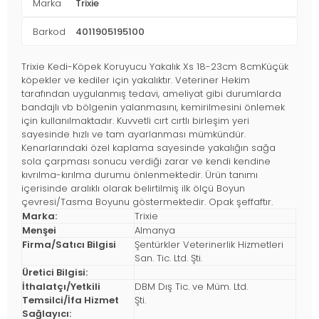
Marka
Trixie
Barkod
4011905195100
Trixie Kedi-Köpek Koruyucu Yakalık Xs 18-23cm 8cmKüçük
köpekler ve kediler için yakalıktır. Veteriner Hekim
tarafından uygulanmış tedavi, ameliyat gibi durumlarda
bandajlı vb bölgenin yalanmasını, kemirilmesini önlemek
için kullanılmaktadır. Kuvvetli cırt cırtlı birleşim yeri
sayesinde hızlı ve tam ayarlanması mümkündür.
Kenarlarındaki özel kaplama sayesinde yakalığın sağa
sola çarpması sonucu verdiği zarar ve kendi kendine
kıvrılma-kırılma durumu önlenmektedir. Ürün tanımı
içerisinde aralıklı olarak belirtilmiş ilk ölçü Boyun
çevresi/Tasma Boyunu göstermektedir. Opak şeffaftır.
Marka:
Trixie
Menşei
Almanya
Firma/Satıcı Bilgisi
Şentürkler Veterinerlik Hizmetleri
San. Tic. Ltd. Şti.
Üretici Bilgisi:
İthalatçı/Yetkili
DBM Dış Tic. ve Müm. Ltd.
Temsilci/İfa Hizmet
Şti.
Sağlayıcı: