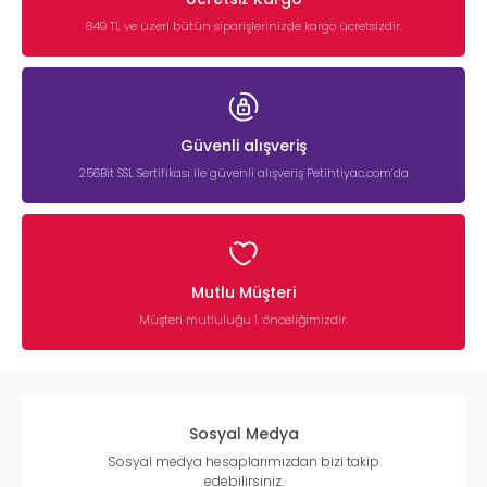
849 TL ve üzeri bütün siparişlerinizde kargo ücretsizdir.
Güvenli alışveriş
256Bit SSL Sertifikası ile güvenli alışveriş Petihtiyac.com’da
Mutlu Müşteri
Müşteri mutluluğu 1. önceliğimizdir.
Sosyal Medya
Sosyal medya hesaplarımızdan bizi takip
edebilirsiniz.