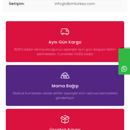
İletişim:
info@dbmturkey.com
Aynı Gün Kargo
16:00’a kadar vermiş olduğunuz siparişler aynı gün kargoya teslim
edilmektedir. Cumartesi 10:00'a Kadar
Mama Bağışı
Dostluk Kumbarası olarak verilen siparişler sizin adınıza barınaklara
gönderiliyor.
Ücretsiz Kargo