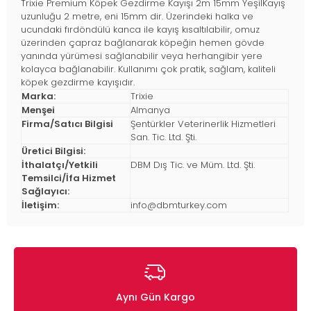
Trixie Premium Köpek Gezdirme Kayışı 2m 15mm YeşilKayış
uzunluğu 2 metre, eni 15mm dir. Üzerindeki halka ve
ucundaki fırdöndülü kanca ile kayış kısaltılabilir, omuz
üzerinden çapraz bağlanarak köpeğin hemen gövde
yanında yürümesi sağlanabilir veya herhangibir yere
kolayca bağlanabilir. Kullanımı çok pratik, sağlam, kaliteli
köpek gezdirme kayışıdır.
Marka:
Trixie
Menşei
Almanya
Firma/Satıcı Bilgisi
Şentürkler Veterinerlik Hizmetleri
San. Tic. Ltd. Şti.
Üretici Bilgisi:
İthalatçı/Yetkili
DBM Dış Tic. ve Müm. Ltd. Şti.
Temsilci/İfa Hizmet
Sağlayıcı:
İletişim:
info@dbmturkey.com
Aynı Gün Kargo