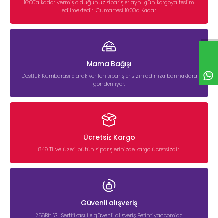
16:00’a kadar vermiş olduğunuz siparişler aynı gün kargoya teslim
edilmektedir. Cumartesi 10:00'a Kadar
Mama Bağışı
Dostluk Kumbarası olarak verilen siparişler sizin adınıza barınaklara
gönderiliyor.
Ücretsiz Kargo
849 TL ve üzeri bütün siparişlerinizde kargo ücretsizdir.
Güvenli alışveriş
256Bit SSL Sertifikası ile güvenli alışveriş Petihtiyac.com’da