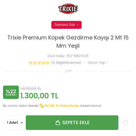
Tümünü Gör
Trixie Premium Köpek Gezdirme Kayışı 2 Mt 15
Mm Yeşil
Ürün Kodu :
153-58074.01
(0 Değerlendirme)
Yorum Yap
1.670,00
TL
%22
1.300,00
TL
INDIRIMLI
Bu ürünü satın alarak
52.00
TL Para Puan
kazanırsınız!
SEPETE EKLE