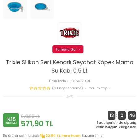
Tümünü Gör
Trixie Silikon Sert Kenarlı Seyahat Köpek Mama
Su Kabı 0,5 Lt
Ürün Kodu :
153-51029.01
(0 Değerlendirme)
Yorum Yap
13
:
0
:
46
673,00
TL
%15
571,90
TL
Saat içerisinde sipariş
INDIRIMLI
verin
bugün kargoda!
Bu ürünü satın alarak
22.84
TL Para Puan
kazanırsınız!