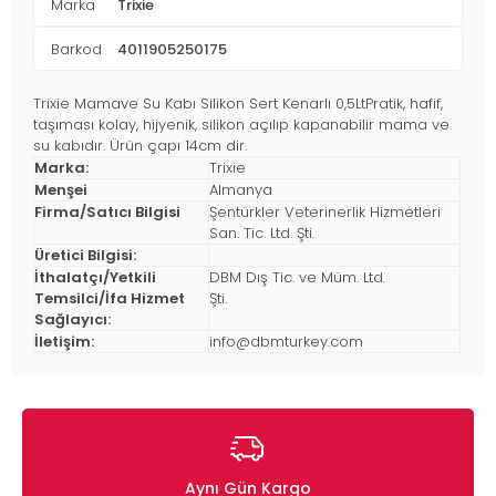
Marka
Trixie
Barkod
4011905250175
Trixie Mamave Su Kabı Silikon Sert Kenarlı 0,5LtPratik, hafif,
taşıması kolay, hijyenik, silikon açılıp kapanabilir mama ve
su kabıdır. Ürün çapı 14cm dir.
Marka:
Trixie
Menşei
Almanya
Firma/Satıcı Bilgisi
Şentürkler Veterinerlik Hizmetleri
San. Tic. Ltd. Şti.
Üretici Bilgisi:
İthalatçı/Yetkili
DBM Dış Tic. ve Müm. Ltd.
Temsilci/İfa Hizmet
Şti.
Sağlayıcı:
İletişim:
info@dbmturkey.com
Aynı Gün Kargo