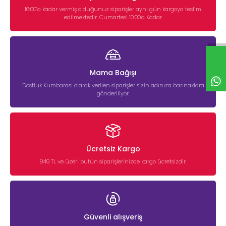
16:00’a kadar vermiş olduğunuz siparişler aynı gün kargoya teslim
edilmektedir. Cumartesi 10:00'a Kadar
Mama Bağışı
Dostluk Kumbarası olarak verilen siparişler sizin adınıza barınaklara
gönderiliyor.
Ücretsiz Kargo
849 TL ve üzeri bütün siparişlerinizde kargo ücretsizdir.
Güvenli alışveriş