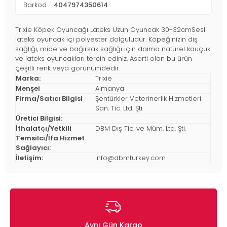
Barkod
4047974350614
Trixie Köpek Oyuncağı Lateks Uzun Oyuncak 30-32cmSesli
lateks oyuncak içi polyester dolguludur. Köpeğinizin diş
sağlığı, mide ve bağırsak sağlığı için daima natürel kauçuk
ve lateks oyuncakları tercih ediniz. Asorti olan bu ürün
çeşitli renk veya görünümdedir.
Marka:
Trixie
Menşei
Almanya
Firma/Satıcı Bilgisi
Şentürkler Veterinerlik Hizmetleri
San. Tic. Ltd. Şti.
Üretici Bilgisi:
İthalatçı/Yetkili
DBM Dış Tic. ve Müm. Ltd. Şti.
Temsilci/İfa Hizmet
Sağlayıcı:
İletişim:
info@dbmturkey.com
Aynı Gün Kargo