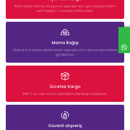
16:00’a kadar vermiş olduğunuz siparişler aynı gün kargoya teslim
edilmektedir. Cumartesi 10:00'a Kadar
Mama Bağışı
Dostluk Kumbarası olarak verilen siparişler sizin adınıza barınaklara
gönderiliyor.
Ücretsiz Kargo
849 TL ve üzeri bütün siparişlerinizde kargo ücretsizdir.
Güvenli alışveriş