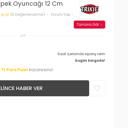
 Köpek Oyuncağı 12 Cm
(0 Değerlendirme)
Yorum Yap
Tümünü Gör
Saat içerisinde sipariş verin
bugün kargoda!
4
TL Para Puan
kazanırsınız!
LINCE HABER VER