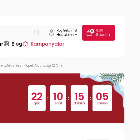
Hoş Geldiniz!
0,00
0
Hesabım
Sepetim
Blog
Kampanyalar
ar
xie Lateks Sesli Köpek Oyuncağı 12 Cm
22
10
15
04
:
:
:
gün
saat
dakika
saniye