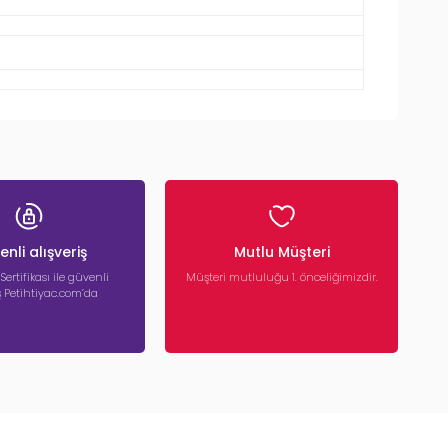
nli alışveriş
Mutlu Müşteri
 Sertifikası ile güvenli
Müşteri mutluluğu 1. önceliğimizdir.
iş Petihtiyac.com’da