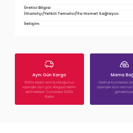
Üretici Bilgisi:
İthalatçı/Yetkili Temsilci/İfa Hizmet Sağlayıcı:
İletişim:
Aynı Gün Kargo
Mama Bağ
16:00’a kadar vermiş olduğunuz
Dostluk Kumbarası ola
siparişler aynı gün kargoya teslim
siparişler sizin adınız
edilmektedir. Cumartesi 10:00'a
gönderiliyor
Kadar