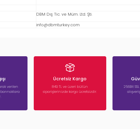
DBM Dış Tic. ve Müm. Ltd. Şti.
info@dbmturkey.com
ışı
Ücretsiz Kargo
Güve
rak verilen
849 TL ve üzeri bütün
256Bit SSL
a barınaklara
siparişlerinizde kargo ücretsizdir.
alışver
.