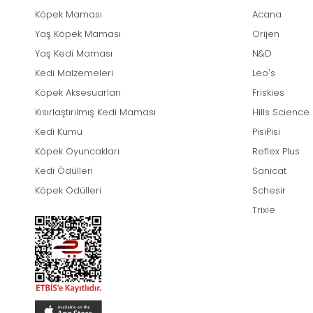
Köpek Maması
Acana
Yaş Köpek Maması
Orijen
Yaş Kedi Maması
N&D
Kedi Malzemeleri
Leo's
Köpek Aksesuarları
Friskies
Kısırlaştırılmış Kedi Maması
Hills Science
Kedi Kumu
PisiPisi
Köpek Oyuncakları
Reflex Plus
Kedi Ödülleri
Sanicat
Köpek Ödülleri
Schesir
Trixie