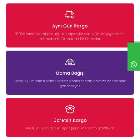
Aynı Gün Kargo
16:00’a kadar vermiş olduğunuz siparişler aynı gün kargoya teslim
edilmektedir. Cumartesi 10:00'a Kadar
Mama Bağışı
Dostluk Kumbarası olarak verilen siparişler sizin adınıza barınaklara
gönderiliyor.
Ücretsiz Kargo
849 TL ve üzeri bütün siparişlerinizde kargo ücretsizdir.