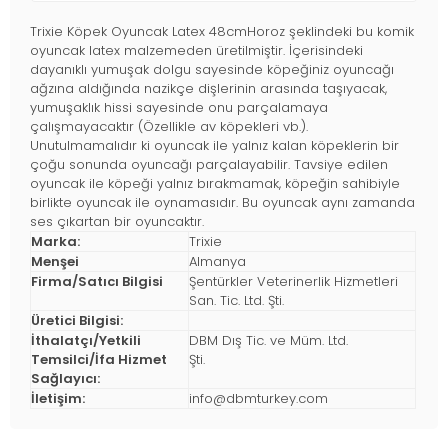
Trixie Köpek Oyuncak Latex 48cmHoroz şeklindeki bu komik
oyuncak latex malzemeden üretilmiştir. İçerisindeki
dayanıklı yumuşak dolgu sayesinde köpeğiniz oyuncağı
ağzına aldığında nazikçe dişlerinin arasında taşıyacak,
yumuşaklık hissi sayesinde onu parçalamaya
çalışmayacaktır (Özellikle av köpekleri vb.).
Unutulmamalıdır ki oyuncak ile yalnız kalan köpeklerin bir
çoğu sonunda oyuncağı parçalayabilir. Tavsiye edilen
oyuncak ile köpeği yalnız bırakmamak, köpeğin sahibiyle
birlikte oyuncak ile oynamasıdır. Bu oyuncak aynı zamanda
ses çıkartan bir oyuncaktır.
Marka:
Trixie
Menşei
Almanya
Firma/Satıcı Bilgisi
Şentürkler Veterinerlik Hizmetleri
San. Tic. Ltd. Şti.
Üretici Bilgisi:
İthalatçı/Yetkili
DBM Dış Tic. ve Müm. Ltd.
Temsilci/İfa Hizmet
Şti.
Sağlayıcı:
İletişim:
info@dbmturkey.com