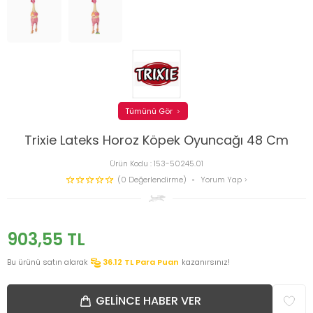
Tümünü Gör
Trixie Lateks Horoz Köpek Oyuncağı 48 Cm
Ürün Kodu :
153-50245.01
(0 Değerlendirme)
Yorum Yap
903,55
TL
Bu ürünü satın alarak
36.12
TL Para Puan
kazanırsınız!
GELINCE HABER VER