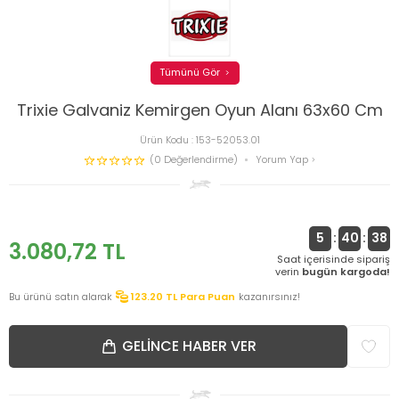
Tümünü Gör
Trixie Galvaniz Kemirgen Oyun Alanı 63x60 Cm
Ürün Kodu :
153-52053.01
(0 Değerlendirme)
Yorum Yap
5
:
40
:
37
3.080,72
TL
Saat içerisinde sipariş
verin
bugün kargoda!
Bu ürünü satın alarak
123.20
TL Para Puan
kazanırsınız!
GELINCE HABER VER