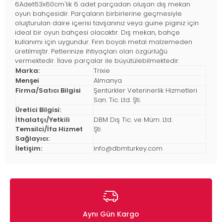
6Adet63x60cm'lik 6 adet parçadan oluşan dış mekan
oyun bahçesidir. Parçaların birbirlerine geçmesiyle
oluşturulan daire içerisi tavşanınız veya guine piginiz için
ideal bir oyun bahçesi olacaktır. Dış mekan, bahçe
kullanımı için uygundur. Fırın boyalı metal malzemeden
üretilmiştir. Petlerinize ihtiyaçları olan özgürlüğü
vermektedir. İlave parçalar ile büyütülebilmektedir.
Marka:
Trixie
Menşei
Almanya
Firma/Satıcı Bilgisi
Şentürkler Veterinerlik Hizmetleri
San. Tic. Ltd. Şti.
Üretici Bilgisi:
İthalatçı/Yetkili
DBM Dış Tic. ve Müm. Ltd.
Temsilci/İfa Hizmet
Şti.
Sağlayıcı:
İletişim:
info@dbmturkey.com
Aynı Gün Kargo