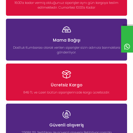
16:00’a kadar vermiş olduğunuz siparişler aynı gün kargoya teslim
edilmektedir. Cumartesi 10:00'a Kadar
Mama Bağışı
Dostluk Kumbarası olarak verilen siparişler sizin adınıza barınaklara
gönderiliyor.
Ücretsiz Kargo
849 TL ve üzeri bütün siparişlerinizde kargo ücretsizdir.
Güvenli alışveriş
256Bit SSL Sertifikası ile güvenli alışveriş Petihtiyac.com’da