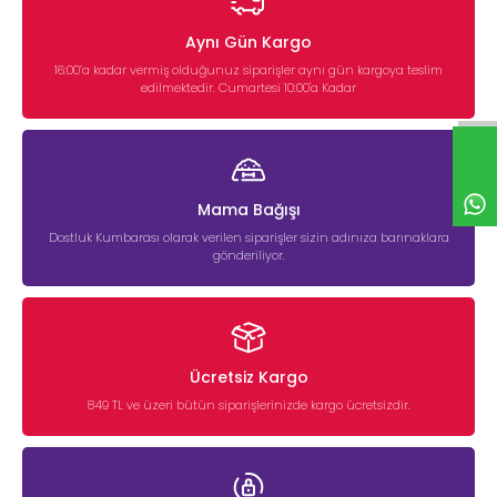
Aynı Gün Kargo
16:00’a kadar vermiş olduğunuz siparişler aynı gün kargoya teslim
edilmektedir. Cumartesi 10:00'a Kadar
Mama Bağışı
Dostluk Kumbarası olarak verilen siparişler sizin adınıza barınaklara
gönderiliyor.
Ücretsiz Kargo
849 TL ve üzeri bütün siparişlerinizde kargo ücretsizdir.