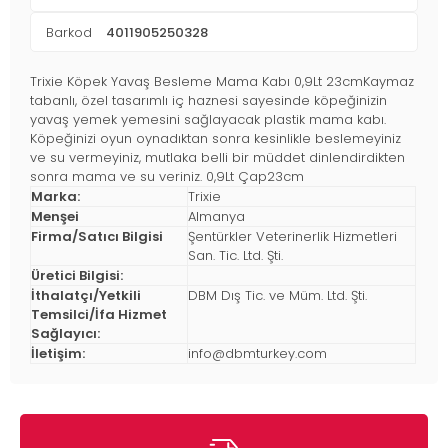
Barkod
4011905250328
Trixie Köpek Yavaş Besleme Mama Kabı 0,9Lt 23cmKaymaz
tabanlı, özel tasarımlı iç haznesi sayesinde köpeğinizin
yavaş yemek yemesini sağlayacak plastik mama kabı.
Köpeğinizi oyun oynadıktan sonra kesinlikle beslemeyiniz
ve su vermeyiniz, mutlaka belli bir müddet dinlendirdikten
sonra mama ve su veriniz. 0,9Lt Çap23cm
Marka:
Trixie
Menşei
Almanya
Firma/Satıcı Bilgisi
Şentürkler Veterinerlik Hizmetleri
San. Tic. Ltd. Şti.
Üretici Bilgisi:
İthalatçı/Yetkili
DBM Dış Tic. ve Müm. Ltd. Şti.
Temsilci/İfa Hizmet
Sağlayıcı:
İletişim:
info@dbmturkey.com