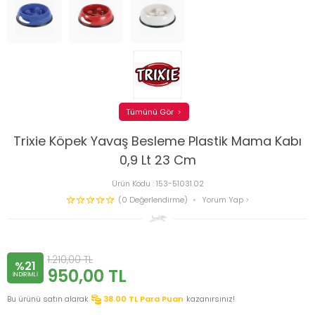
Tümünü Gör
Trixie Köpek Yavaş Besleme Plastik Mama Kabı
0,9 Lt 23 Cm
Ürün Kodu :
153-51031.02
(0 Değerlendirme)
Yorum Yap
1.210,00
TL
%21
950,00
TL
INDIRIMLI
Bu ürünü satın alarak
38.00
TL Para Puan
kazanırsınız!