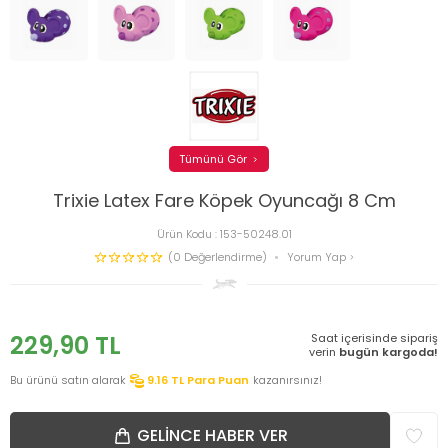
Tümünü Gör
Trixie Latex Fare Köpek Oyuncağı 8 Cm
Ürün Kodu :
153-50248.01
(0 Değerlendirme)
Yorum Yap
229,90
TL
Saat içerisinde sipariş
verin
bugün kargoda!
Bu ürünü satın alarak
9.16
TL Para Puan
kazanırsınız!
GELINCE HABER VER