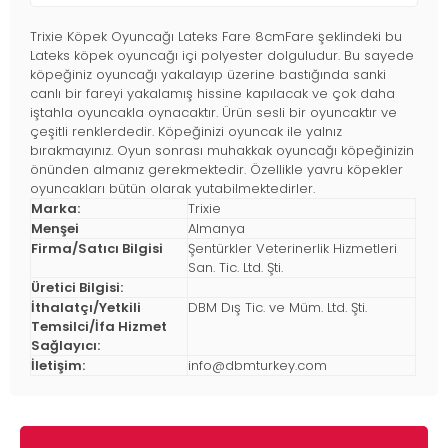
Trixie Köpek Oyuncağı Lateks Fare 8cmFare şeklindeki bu
Lateks köpek oyuncağı içi polyester dolguludur. Bu sayede
köpeğiniz oyuncağı yakalayıp üzerine bastığında sanki
canlı bir fareyi yakalamış hissine kapılacak ve çok daha
iştahla oyuncakla oynacaktır. Ürün sesli bir oyuncaktır ve
çeşitli renklerdedir. Köpeğinizi oyuncak ile yalnız
bırakmayınız. Oyun sonrası muhakkak oyuncağı köpeğinizin
önünden almanız gerekmektedir. Özellikle yavru köpekler
oyuncakları bütün olarak yutabilmektedirler.
Marka:
Trixie
Menşei
Almanya
Firma/Satıcı Bilgisi
Şentürkler Veterinerlik Hizmetleri
San. Tic. Ltd. Şti.
Üretici Bilgisi:
İthalatçı/Yetkili
DBM Dış Tic. ve Müm. Ltd. Şti.
Temsilci/İfa Hizmet
Sağlayıcı:
İletişim:
info@dbmturkey.com