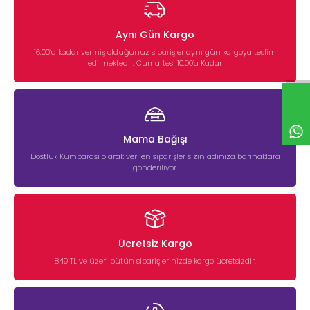
Aynı Gün Kargo
16:00’a kadar vermiş olduğunuz siparişler aynı gün kargoya teslim
edilmektedir. Cumartesi 10:00'a Kadar
Mama Bağışı
Dostluk Kumbarası olarak verilen siparişler sizin adınıza barınaklara
gönderiliyor.
Ücretsiz Kargo
849 TL ve üzeri bütün siparişlerinizde kargo ücretsizdir.