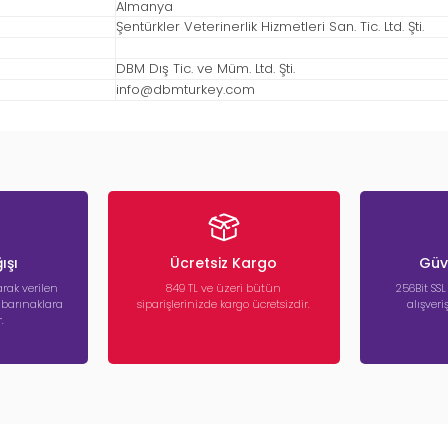
Almanya
Şentürkler Veterinerlik Hizmetleri San. Tic. Ltd. Şti.
DBM Dış Tic. ve Müm. Ltd. Şti.
info@dbmturkey.com
ışı
Ücretsiz Kargo
Güve
rak verilen
849 TL ve üzeri bütün
256Bit SSL
a barınaklara
siparişlerinizde kargo ücretsizdir.
alışver
.