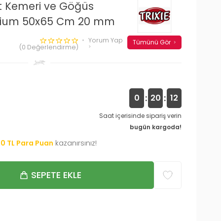
et Kemeri ve Göğüs
dium 50x65 Cm 20 mm
Yorum Yap
Tümünü Gör
(0 Değerlendirme)
:
:
0
20
12
Saat içerisinde sipariş verin
bugün kargoda!
00
TL Para Puan
kazanırsınız!
SEPETE EKLE