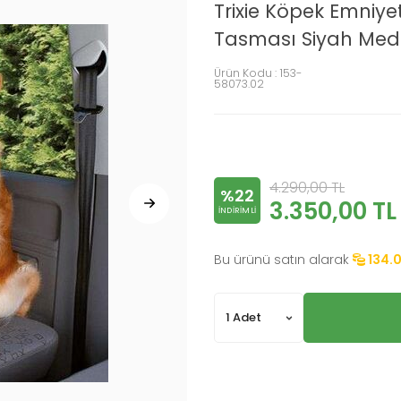
Trixie Köpek Emniy
Tasması Siyah Me
Ürün Kodu :
153-
58073.02
4.290,00
TL
%22
3.350,00
TL
INDIRIMLI
Bu ürünü satın alarak
134.