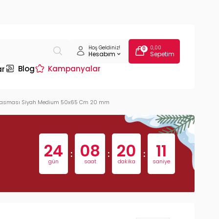
Hoş Geldiniz!
0,00
0
Hesabım
Sepetim
Blog
Kampanyalar
ar
üs Tasması Siyah Medium 50x65 Cm 20 mm
24
08
20
10
:
:
:
gün
saat
dakika
saniye