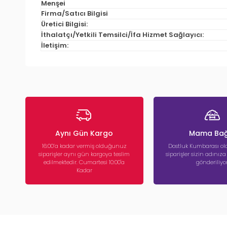
Menşei
Firma/Satıcı Bilgisi
Üretici Bilgisi:
İthalatçı/Yetkili Temsilci/İfa Hizmet Sağlayıcı:
İletişim:
Aynı Gün Kargo
Mama Bağ
16:00’a kadar vermiş olduğunuz
Dostluk Kumbarası ola
siparişler aynı gün kargoya teslim
siparişler sizin adınız
edilmektedir. Cumartesi 10:00'a
gönderiliyor
Kadar