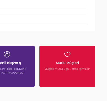
nli alışveriş
Mutlu Müşteri
 Sertifikası ile güvenli
Müşteri mutluluğu 1. önceliğimizdir.
iş Petihtiyac.com’da