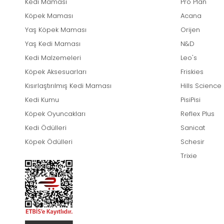
Kedi Maması
Pro Plan
Köpek Maması
Acana
Yaş Köpek Maması
Orijen
Yaş Kedi Maması
N&D
Kedi Malzemeleri
Leo's
Köpek Aksesuarları
Friskies
Kısırlaştırılmış Kedi Maması
Hills Science
Kedi Kumu
PisiPisi
Köpek Oyuncakları
Reflex Plus
Kedi Ödülleri
Sanicat
Köpek Ödülleri
Schesir
Trixie