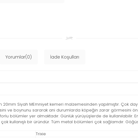
Yorumlar(0)
İade Koşulları
20mm Siyah MEmniyet kemeri malzemesinden yapılmıştır. Çok dayanık
esini ve boynunu sararak ani durumlarda köpeğin zarar görmesini önl
rlu bölümler yer almaktadır. Günlük yürüyüşlerde de kullanılabilir.
 çok kullanışlı bir üründür. Tüm metal bölümleri çok sağlamdır. Göğüs 
Trixie