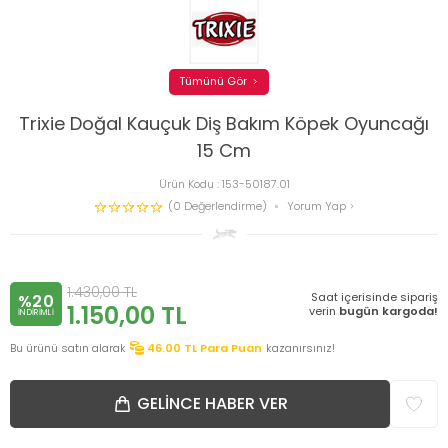
Tümünü Gör
Trixie Doğal Kauçuk Diş Bakım Köpek Oyuncağı
15 Cm
Ürün Kodu :
153-50187.01
(0 Değerlendirme)
Yorum Yap
1.430,00
TL
Saat içerisinde sipariş
%20
1.150,00
TL
verin
bugün kargoda!
INDIRIMLI
Bu ürünü satın alarak
46.00
TL Para Puan
kazanırsınız!
GELINCE HABER VER