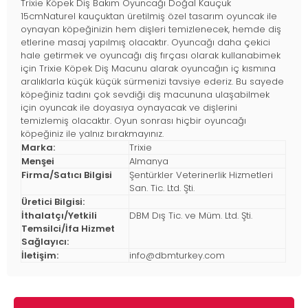
Trixie Köpek Diş Bakım Oyuncağı Doğal Kauçuk
15cmNaturel kauçuktan üretilmiş özel tasarım oyuncak ile
oynayan köpeğinizin hem dişleri temizlenecek, hemde diş
etlerine masaj yapılmış olacaktır. Oyuncağı daha çekici
hale getirmek ve oyuncağı diş fırçası olarak kullanabimek
için Trixie Köpek Diş Macunu alarak oyuncağın iç kısmına
aralıklarla küçük küçük sürmenizi tavsiye ederiz. Bu sayede
köpeğiniz tadını çok sevdiği diş macununa ulaşabilmek
için oyuncak ile doyasıya oynayacak ve dişlerini
temizlemiş olacaktır. Oyun sonrası hiçbir oyuncağı
köpeğiniz ile yalnız bırakmayınız.
Marka:
Trixie
Menşei
Almanya
Firma/Satıcı Bilgisi
Şentürkler Veterinerlik Hizmetleri
San. Tic. Ltd. Şti.
Üretici Bilgisi:
İthalatçı/Yetkili
DBM Dış Tic. ve Müm. Ltd. Şti.
Temsilci/İfa Hizmet
Sağlayıcı:
İletişim:
info@dbmturkey.com