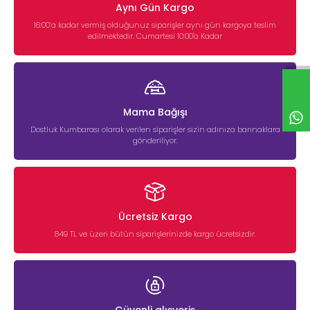
Aynı Gün Kargo
16:00’a kadar vermiş olduğunuz siparişler aynı gün kargoya teslim
edilmektedir. Cumartesi 10:00'a Kadar
Mama Bağışı
Dostluk Kumbarası olarak verilen siparişler sizin adınıza barınaklara
gönderiliyor.
Ücretsiz Kargo
849 TL ve üzeri bütün siparişlerinizde kargo ücretsizdir.
Güvenli alışveriş