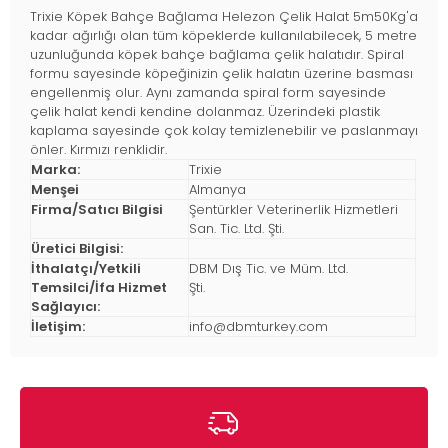
Trixie Köpek Bahçe Bağlama Helezon Çelik Halat 5m50Kg'a
kadar ağırlığı olan tüm köpeklerde kullanılabilecek, 5 metre
uzunluğunda köpek bahçe bağlama çelik halatıdır. Spiral
formu sayesinde köpeğinizin çelik halatın üzerine basması
engellenmiş olur. Aynı zamanda spiral form sayesinde
çelik halat kendi kendine dolanmaz. Üzerindeki plastik
kaplama sayesinde çok kolay temizlenebilir ve paslanmayı
önler. Kırmızı renklidir.
Marka:
Trixie
Menşei
Almanya
Firma/Satıcı Bilgisi
Şentürkler Veterinerlik Hizmetleri
San. Tic. Ltd. Şti.
Üretici Bilgisi:
İthalatçı/Yetkili
DBM Dış Tic. ve Müm. Ltd.
Temsilci/İfa Hizmet
Şti.
Sağlayıcı:
İletişim:
info@dbmturkey.com