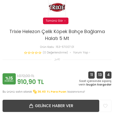
Tümünü Gör
Trixie Helezon Çelik Köpek Bahçe Bağlama
Halatı 5 Mt
Ürün Kodu :
153-57007.01
(0 Değerlendirme)
Yorum Yap
11
:
13
:
3
1.072,00
TL
%15
910,90
TL
Saat içerisinde sipariş
INDIRIMLI
verin
bugün kargoda!
Bu ürünü satın alarak
36.40
TL Para Puan
kazanırsınız!
GELINCE HABER VER