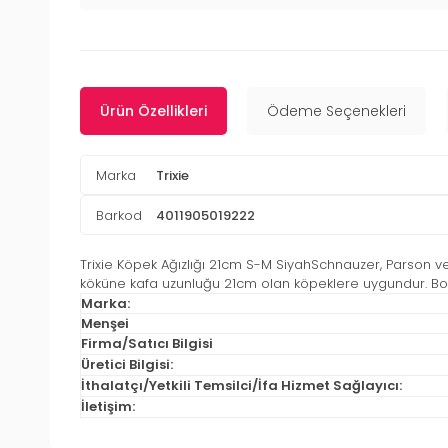
Ürün Özellikleri
Ödeme Seçenekleri
Marka
Trixie
Barkod
4011905019222
Trixie Köpek Ağızlığı 21cm S-M SiyahSchnauzer, Parson 
köküne kafa uzunluğu 21cm olan köpeklere uygundur. Bo
Marka:
Menşei
Firma/Satıcı Bilgisi
Üretici Bilgisi:
İthalatçı/Yetkili Temsilci/İfa Hizmet Sağlayıcı:
İletişim: