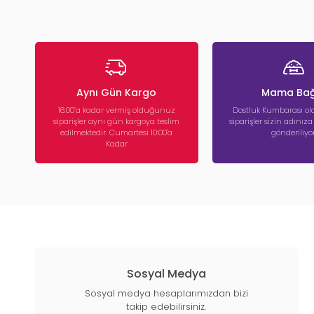
Aynı Gün Kargo
Mama Bağ
16:00’a kadar vermiş olduğunuz
Dostluk Kumbarası ola
siparişler aynı gün kargoya teslim
siparişler sizin adınız
edilmektedir. Cumartesi 10:00'a
gönderiliyor
Kadar
Sosyal Medya
Sosyal medya hesaplarımızdan bizi
takip edebilirsiniz.