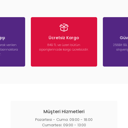
ışı
Ücretsiz Kargo
Güve
rak verilen
849 TL ve üzeri bütün
256Bit SSL
a barınaklara
siparişlerinizde kargo ücretsizdir.
alışver
.
Müşteri Hizmetleri
Pazartesi - Cuma: 09:00 - 18:00
Cumartesi: 09:00 - 13:00