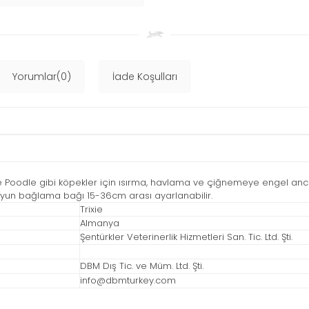
Yorumlar(0)
İade Koşulları
ve Poodle gibi köpekler için ısırma, havlama ve çiğnemeye engel an
yun bağlama bağı 15-36cm arası ayarlanabilir.
Trixie
Almanya
Şentürkler Veterinerlik Hizmetleri San. Tic. Ltd. Şti.
DBM Dış Tic. ve Müm. Ltd. Şti.
info@dbmturkey.com