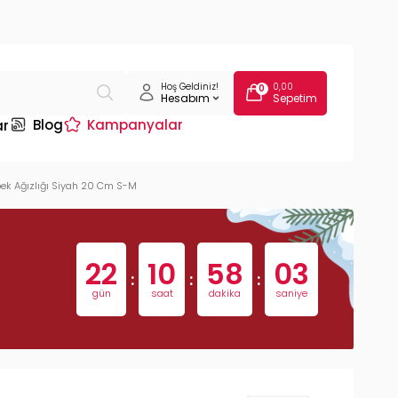
Hoş Geldiniz!
0,00
0
Hesabım
Sepetim
Blog
Kampanyalar
ar
öpek Ağızlığı Siyah 20 Cm S-M
22
10
58
03
:
:
:
gün
saat
dakika
saniye