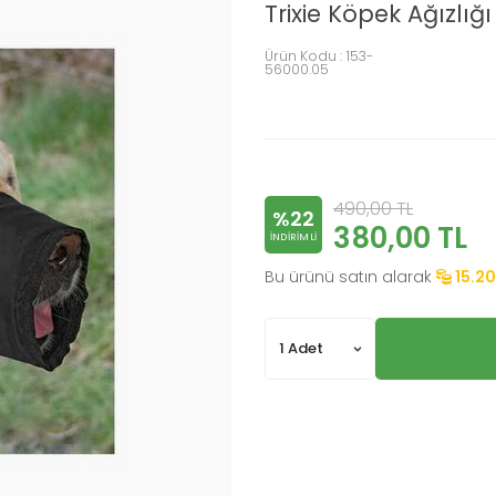
Trixie Köpek Ağızlı
Ürün Kodu :
153-
56000.05
490,00
TL
%22
380,00
TL
INDIRIMLI
Bu ürünü satın alarak
15.20