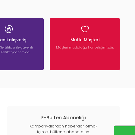
nli alışveriş
Mutlu Müşteri
 Sertifikası ile güvenli
Müşteri mutluluğu 1. önceliğimizdir.
iş Petihtiyac.com’da
E-Bülten Aboneliği
Kampanyalardan haberdar olmak
için e-bültene abone olun.