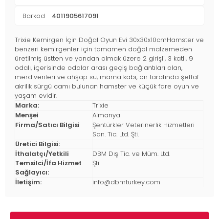
Barkod
4011905617091
Trixie Kemirgen İçin Doğal Oyun Evi 30x30x10cmHamster ve
benzeri kemirgenler için tamamen doğal malzemeden
üretilmiş üstten ve yandan olmak üzere 2 girişli, 3 katlı, 9
odalı, içerisinde odalar arası geçiş bağlantıları olan,
merdivenleri ve ahşap su, mama kabı, ön tarafında şeffaf
akrilik sürgü camı bulunan hamster ve küçük fare oyun ve
yaşam evidir.
Marka:
Trixie
Menşei
Almanya
Firma/Satıcı Bilgisi
Şentürkler Veterinerlik Hizmetleri
San. Tic. Ltd. Şti.
Üretici Bilgisi:
İthalatçı/Yetkili
DBM Dış Tic. ve Müm. Ltd.
Temsilci/İfa Hizmet
Şti.
Sağlayıcı:
İletişim:
info@dbmturkey.com