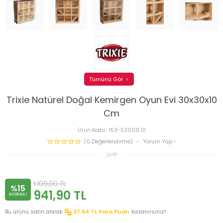
Tümünü Gör
Trixie Natürel Doğal Kemirgen Oyun Evi 30x30x10
Cm
Ürün Kodu :
153-52009.01
(0 Değerlendirme)
Yorum Yap
1.109,00
TL
%15
941,90
TL
INDIRIMLI
Bu ürünü satın alarak
37.64
TL Para Puan
kazanırsınız!