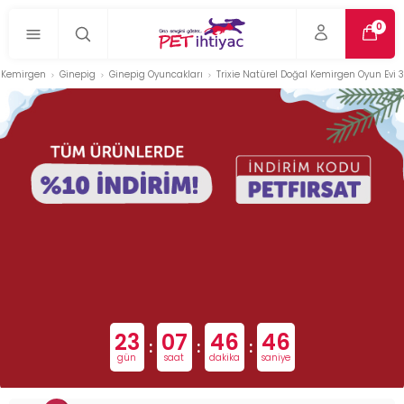
0
Kemirgen
Ginepig
Ginepig Oyuncakları
Trixie Natürel Doğal Kemirgen Oyun Evi
23
07
46
46
:
:
:
gün
saat
dakika
saniye