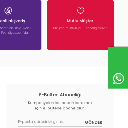
nli alışveriş
Mutlu Müşteri
 Sertifikası ile güvenli
Müşteri mutluluğu 1. önceliğimizdir.
iş Petihtiyac.com’da
E-Bülten Aboneliği
Kampanyalardan haberdar olmak
için e-bültene abone olun.