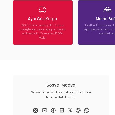
Aynı Gün Kargo
Mama Bağ
16:00’a kadar vermiş olduğunuz
Dostluk Kumbarası ola
siparişler aynı gün kargoya teslim
siparişler sizin adınız
edilmektedir. Cumartesi 10:00'a
gönderiliyor
Kadar
Sosyal Medya
Sosyal medya hesaplarımızdan bizi
takip edebilirsiniz.