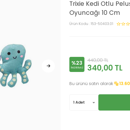
Trixie Kedi Otlu Pel
Oyuncağı 10 Cm
Ürün Kodu :
153-50403.01
440,00
TL
%23
340,00
TL
INDIRIMLI
Bu ürünü satın alarak
13.60