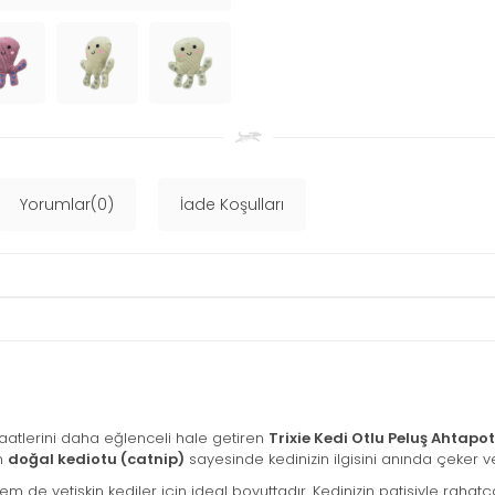
Yorumlar(0)
İade Koşulları
aatlerini daha eğlenceli hale getiren
Trixie Kedi Otlu Peluş Ahtap
an
doğal kediotu (catnip)
sayesinde kedinizin ilgisini anında çeker v
 de yetişkin kediler için ideal boyuttadır. Kedinizin patisiyle rahat