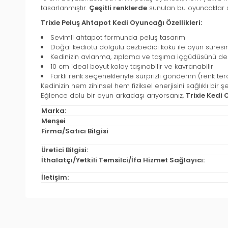
tasarlanmıştır.
Çeşitli renklerde
sunulan bu oyuncaklar s
Trixie Peluş Ahtapot Kedi Oyuncağı Özellikleri:
Sevimli ahtapot formunda peluş tasarım
Doğal kediotu dolgulu cezbedici koku ile oyun süresini
Kedinizin avlanma, zıplama ve taşıma içgüdüsünü de
10 cm ideal boyut kolay taşınabilir ve kavranabilir
Farklı renk seçenekleriyle sürprizli gönderim (renk ter
Kedinizin hem zihinsel hem fiziksel enerjisini sağlıklı bi
Eğlence dolu bir oyun arkadaşı arıyorsanız,
Trixie Kedi
Marka:
Menşei
Firma/Satıcı Bilgisi
Üretici Bilgisi:
İthalatçı/Yetkili Temsilci/İfa Hizmet Sağlayıcı:
İletişim: