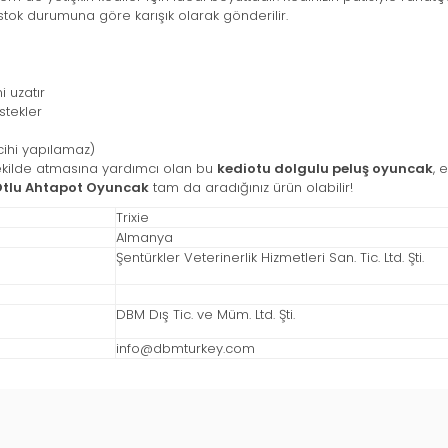
tok durumuna göre karışık olarak gönderilir.
 uzatır
stekler
cihi yapılamaz)
r şekilde atmasına yardımcı olan bu
kediotu dolgulu peluş oyuncak
, 
 Otlu Ahtapot Oyuncak
tam da aradığınız ürün olabilir!
Trixie
Almanya
Şentürkler Veterinerlik Hizmetleri San. Tic. Ltd. Şti.
DBM Dış Tic. ve Müm. Ltd. Şti.
info@dbmturkey.com