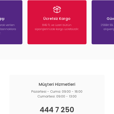
ışı
Ücretsiz Kargo
Güve
rak verilen
849 TL ve üzeri bütün
256Bit SSL
a barınaklara
siparişlerinizde kargo ücretsizdir.
alışver
.
Müşteri Hizmetleri
Pazartesi - Cuma: 09:00 - 18:00
Cumartesi: 09:00 - 13:00
444 7 250