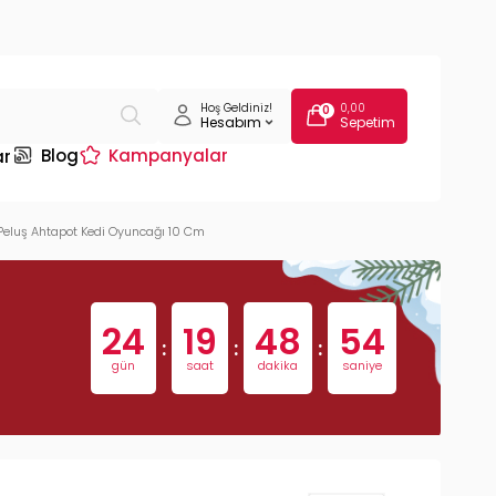
Hoş Geldiniz!
0,00
0
Hesabım
Sepetim
Blog
Kampanyalar
ar
u Peluş Ahtapot Kedi Oyuncağı 10 Cm
24
19
48
53
:
:
:
gün
saat
dakika
saniye