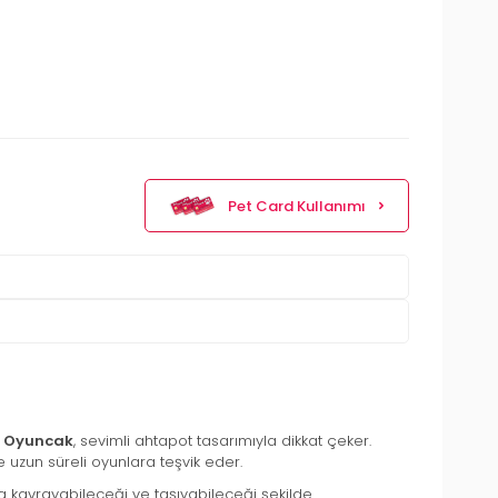
Pet Card Kullanımı
ot Oyuncak
, sevimli ahtapot tasarımıyla dikkat çeker.
e uzun süreli oyunlara teşvik eder.
ça kavrayabileceği ve taşıyabileceği şekilde