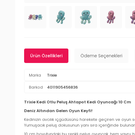
Ürün Özellikleri
Ödeme Seçenekleri
Marka
Trixie
Barkod
4011905456836
Trixie Kedi Otlu Peluş Ahtapot Kedi Oyuncağı 10 Cm
Deniz Altından Gelen Oyun Keyfi!
Kedinizin avcılık içgüdüsünü harekete geçiren ve oyun s
Yumuşacık peluş dokusunun yanı sıra içeriğinde bulun
10 cm boyutundaki bu renkli peluş oyuncak, hem yavru hem