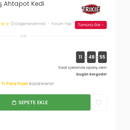
uş Ahtapot Kedi
(0 Değerlendirme)
Yorum Yap
Tümünü Gör
:
:
11
48
54
Saat içerisinde sipariş verin
bugün kargoda!
TL Para Puan
kazanırsınız!
SEPETE EKLE