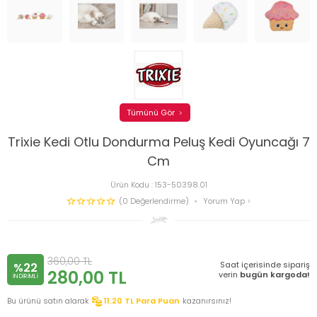
Tümünü Gör
Trixie Kedi Otlu Dondurma Peluş Kedi Oyuncağı 7
Cm
Ürün Kodu :
153-50398.01
(0 Değerlendirme)
Yorum Yap
360,00
TL
Saat içerisinde sipariş
%22
280,00
TL
verin
bugün kargoda!
INDIRIMLI
Bu ürünü satın alarak
11.20
TL Para Puan
kazanırsınız!