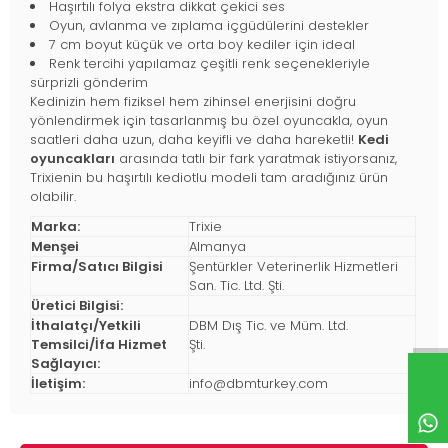
Haşırtılı folya ekstra dikkat çekici ses
Oyun, avlanma ve zıplama içgüdülerini destekler
7 cm boyut küçük ve orta boy kediler için ideal
Renk tercihi yapılamaz çeşitli renk seçenekleriyle
sürprizli gönderim
Kedinizin hem fiziksel hem zihinsel enerjisini doğru
yönlendirmek için tasarlanmış bu özel oyuncakla, oyun
saatleri daha uzun, daha keyifli ve daha hareketli!
Kedi
oyuncakları
arasında tatlı bir fark yaratmak istiyorsanız,
Trixienin bu haşırtılı kediotlu modeli tam aradığınız ürün
olabilir.
Marka:
Trixie
Menşei
Almanya
Firma/Satıcı Bilgisi
Şentürkler Veterinerlik Hizmetleri
San. Tic. Ltd. Şti.
Üretici Bilgisi:
İthalatçı/Yetkili
DBM Dış Tic. ve Müm. Ltd.
Temsilci/İfa Hizmet
Şti.
Sağlayıcı:
İletişim:
info@dbmturkey.com