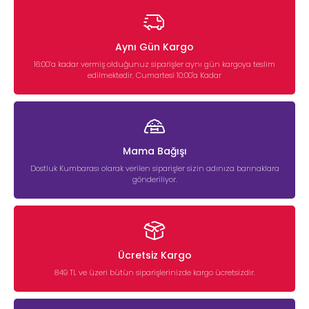
Aynı Gün Kargo
16:00’a kadar vermiş olduğunuz siparişler aynı gün kargoya teslim
edilmektedir. Cumartesi 10:00'a Kadar
Mama Bağışı
Dostluk Kumbarası olarak verilen siparişler sizin adınıza barınaklara
gönderiliyor.
Ücretsiz Kargo
849 TL ve üzeri bütün siparişlerinizde kargo ücretsizdir.