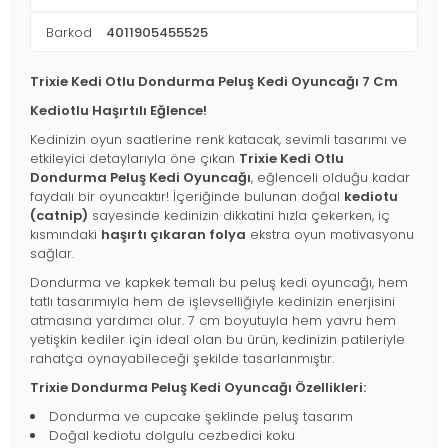
Barkod
4011905455525
Trixie Kedi Otlu Dondurma Peluş Kedi Oyuncağı 7 Cm
Kediotlu Haşırtılı Eğlence!
Kedinizin oyun saatlerine renk katacak, sevimli tasarımı ve
etkileyici detaylarıyla öne çıkan
Trixie Kedi Otlu
Dondurma Peluş Kedi Oyuncağı
, eğlenceli olduğu kadar
faydalı bir oyuncaktır! İçeriğinde bulunan doğal
kediotu
(catnip)
sayesinde kedinizin dikkatini hızla çekerken, iç
kısmındaki
haşırtı çıkaran folya
ekstra oyun motivasyonu
sağlar.
Dondurma ve kapkek temalı bu peluş kedi oyuncağı, hem
tatlı tasarımıyla hem de işlevselliğiyle kedinizin enerjisini
atmasına yardımcı olur. 7 cm boyutuyla hem yavru hem
yetişkin kediler için ideal olan bu ürün, kedinizin patileriyle
rahatça oynayabileceği şekilde tasarlanmıştır.
Trixie Dondurma Peluş Kedi Oyuncağı Özellikleri:
Dondurma ve cupcake şeklinde peluş tasarım
Doğal kediotu dolgulu cezbedici koku