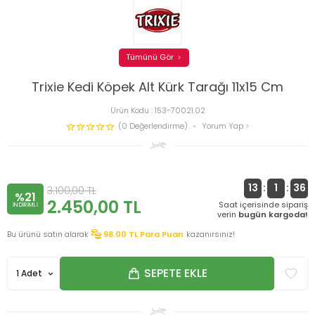
Tümünü Gör
Trixie Kedi Köpek Alt Kürk Tarağı 11x15 Cm
Ürün Kodu :
153-70021.02
(0 Değerlendirme)
Yorum Yap
13
:
1
:
35
3.100,00
TL
%21
2.450,00
TL
Saat içerisinde sipariş
INDIRIMLI
verin
bugün kargoda!
Bu ürünü satın alarak
98.00
TL Para Puan
kazanırsınız!
SEPETE EKLE