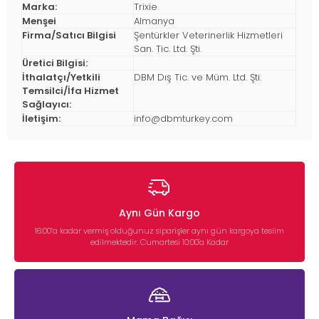
Marka:
Trixie
Menşei
Almanya
Firma/Satıcı Bilgisi
Şentürkler Veterinerlik Hizmetleri
San. Tic. Ltd. Şti.
Üretici Bilgisi:
İthalatçı/Yetkili
DBM Dış Tic. ve Müm. Ltd. Şti.
Temsilci/İfa Hizmet
Sağlayıcı:
İletişim:
info@dbmturkey.com
Aynı Gün Kargo
16:00’a kadar vermiş olduğunuz siparişler aynı gün kargoya teslim
edilmektedir. Cumartesi 10:00'a Kadar