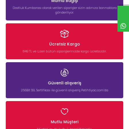
Mama Bağışı
Dostluk Kumbarası olarak verilen siparişler sizin adınıza barınaklara
gönderiliyor.
Ücretsiz Kargo
849 TL ve üzeri bütün siparişlerinizde kargo ücretsizdir.
Güvenli alışveriş
256Bit SSL Sertifikası ile güvenli alışveriş Petihtiyac.com’da
Mutlu Müşteri
Müşteri mutluluğu 1. önceliğimizdir.