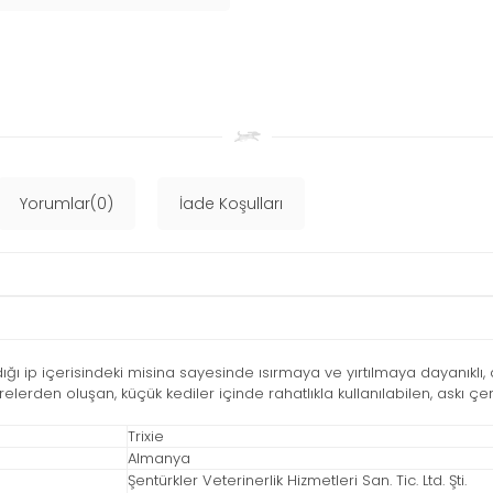
Yorumlar(0)
İade Koşulları
ip içerisindeki misina sayesinde ısırmaya ve yırtılmaya dayanıklı, ağ
den oluşan, küçük kediler içinde rahatlıkla kullanılabilen, askı çeng
Trixie
Almanya
Şentürkler Veterinerlik Hizmetleri San. Tic. Ltd. Şti.