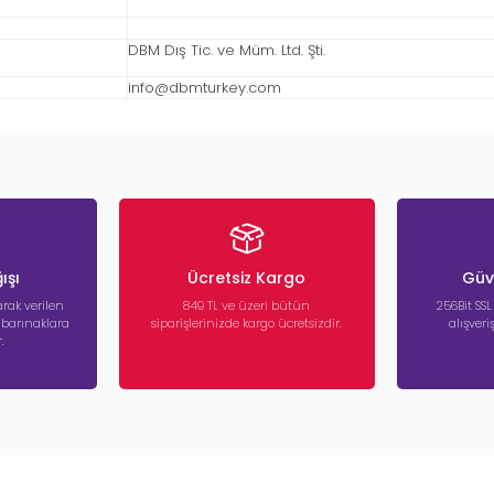
DBM Dış Tic. ve Müm. Ltd. Şti.
info@dbmturkey.com
ışı
Ücretsiz Kargo
Güve
rak verilen
849 TL ve üzeri bütün
256Bit SSL
a barınaklara
siparişlerinizde kargo ücretsizdir.
alışver
.