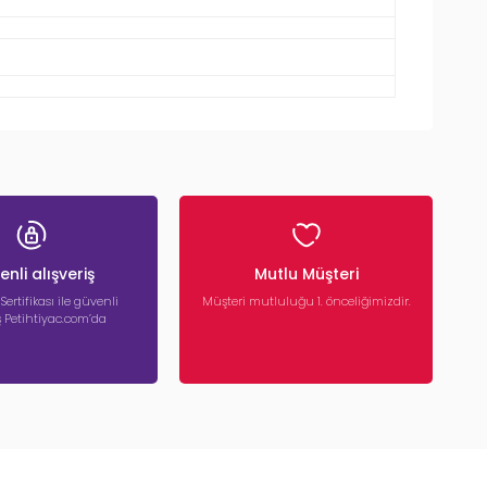
nli alışveriş
Mutlu Müşteri
 Sertifikası ile güvenli
Müşteri mutluluğu 1. önceliğimizdir.
iş Petihtiyac.com’da