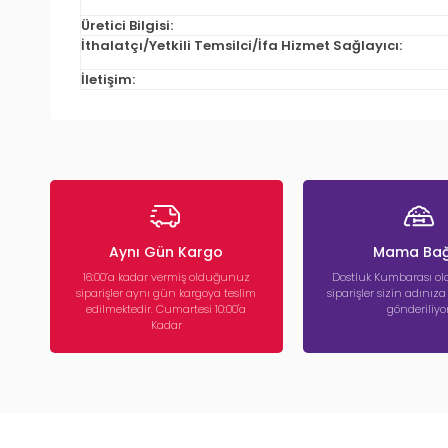
Üretici Bilgisi:
İthalatçı/Yetkili Temsilci/İfa Hizmet Sağlayıcı:
İletişim:
Aynı Gün Kargo
Mama Bağ
16:00’a kadar vermiş olduğunuz
Dostluk Kumbarası ola
siparişler aynı gün kargoya teslim
siparişler sizin adınız
edilmektedir. Cumartesi 10:00'a
gönderiliyor
Kadar