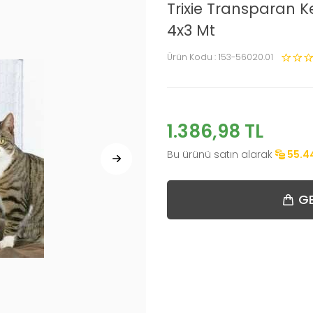
Trixie Transparan 
4x3 Mt
Ürün Kodu :
153-56020.01
1.386,98
TL
Bu ürünü satın alarak
55.4
GE