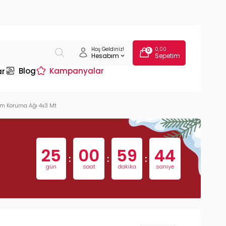
Hoş Geldiniz!
0,00
0
Hesabım
Sepetim
Blog
Kampanyalar
ar
am Koruma Ağı 4x3 Mt
25
00
59
43
:
:
:
gün
saat
dakika
saniye