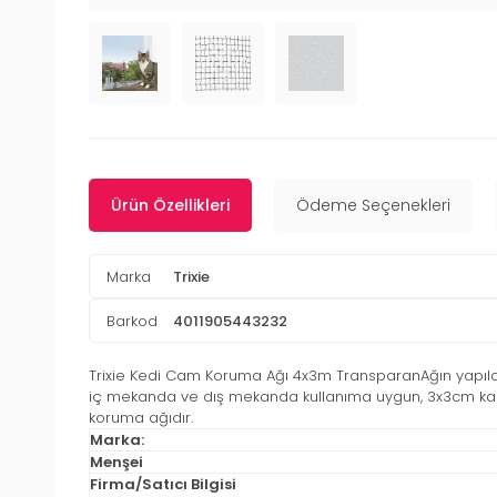
Ürün Özellikleri
Ödeme Seçenekleri
Marka
Trixie
Barkod
4011905443232
Trixie Kedi Cam Koruma Ağı 4x3m TransparanAğın yapıldığı 
iç mekanda ve dış mekanda kullanıma uygun, 3x3cm kareler
koruma ağıdır.
Marka:
Menşei
Firma/Satıcı Bilgisi