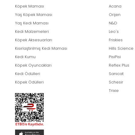
Köpek Maması
Acana
Yaş Köpek Maması
Orijen
Yaş Kedi Maması
N&D
Kedi Malzemeleri
Leo's
Köpek Aksesuarları
Friskies
Kısırlaştırılmış Kedi Maması
Hills Science
Kedi Kumu
PisiPisi
Köpek Oyuncakları
Reflex Plus
Kedi Ödülleri
Sanicat
Köpek Ödülleri
Schesir
Trixie