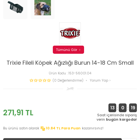
Tümünü Gör
Trixie Fileli Köpek Ağızlığı Burun 14-18 Cm Small
Ürün Kodu :
153-56001.04
(0 Değerlendirme)
Yorum Yap
13
:
0
:
19
271,91
TL
Saat içerisinde sipariş
verin
bugün kargoda!
Bu ürünü satın alarak
10.84
TL Para Puan
kazanırsınız!