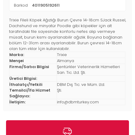
Barkod
4011905192611
Trixie Fileli Köpek Ağızlığı Burun Çevre 14-18cm SJack Russel,
Dachshund ve minyatür Poodle gibi köpekler için alt
tarafındaki file sayesinde konforlu nefes alıp vermeye
müsait, burun kısmı ayarlanabilir ağızlık. Boyuna bağlanan
bölüm 12-31cm arası ayarlanabilir. Burun çevresi 14-18cm
olan tüm ırklar İçin kullanılabilir.
Marka:
Trixie
Menşei
Almanya
Firma/Satıcı Bilgisi
Şentürkler Veterinerlik Hizmetleri
San. Tic. Ltd. Şti.
Üretici Bilgisi:
İthalatçı/Yetkili
DBM Dış Tic. ve Müm. Ltd.
Temsilci/İfa Hizmet
Şti.
Sağlayıcı:
İletişim:
info@dbmturkey.com