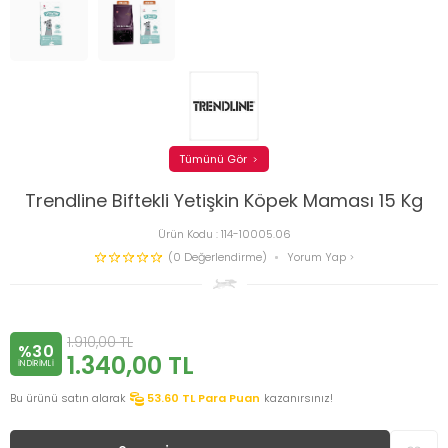
Tümünü Gör
Trendline Biftekli Yetişkin Köpek Maması 15 Kg
Ürün Kodu :
114-10005.06
(0 Değerlendirme)
Yorum Yap
1.910,00
TL
%30
1.340,00
TL
INDIRIMLI
Bu ürünü satın alarak
53.60
TL Para Puan
kazanırsınız!