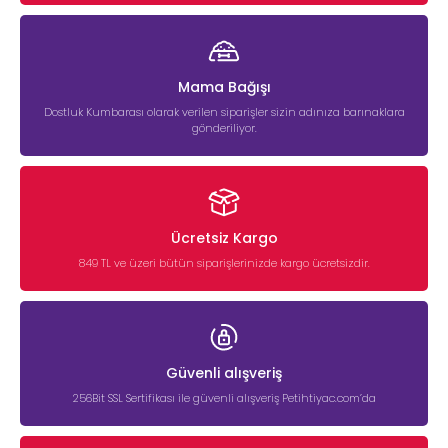
Mama Bağışı
Dostluk Kumbarası olarak verilen siparişler sizin adınıza barınaklara
gönderiliyor.
Ücretsiz Kargo
849 TL ve üzeri bütün siparişlerinizde kargo ücretsizdir.
Güvenli alışveriş
256Bit SSL Sertifikası ile güvenli alışveriş Petihtiyac.com’da