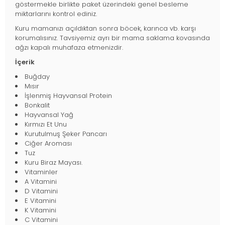
göstermekle birlikte paket üzerindeki genel besleme
miktarlarını kontrol ediniz.
Kuru mamanızı açıldıktan sonra böcek, karınca vb. karşı
korumalısınız. Tavsiyemiz ayrı bir mama saklama kovasında
ağzı kapalı muhafaza etmenizdir.
İçerik
Buğday
Mısır
İşlenmiş Hayvansal Protein
Bonkalit
Hayvansal Yağ
Kırmızı Et Unu
Kurutulmuş Şeker Pancarı
Ciğer Aroması
Tuz
Kuru Biraz Mayası.
Vitaminler
A Vitamini
D Vitamini
E Vitamini
K Vitamini
C Vitamini