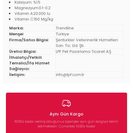
Kalsiyum: %1.5
Magnezyum:0.1-0.2
Vitamin A:20.000 Iu
Vitamin C:150 Mg/kg
Marka:
Trendline
Menşei
Türkiye
Firma/Satıcı Bilgisi
Şentürkler Veterinerlik Hizmetleri
San. Tic. Ltd. Şti.
Üretici Bilgisi:
LPF Pet Pazarlama Ticaret A.Ş
İthalatçı/Yetkili
Temsilci/İfa Hizmet
Sağlayıcı:
İletişim:
info@lpf.com.tr
Aynı Gün Kargo
16:00’a kadar vermiş olduğunuz siparişler aynı gün kargoya teslim
edilmektedir. Cumartesi 10:00'a Kadar