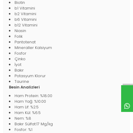
Biotin
b1 Vitamini
b2 Vitamini
b6 Vitamini
b12 Vitamini
Niasin
Folik
Pantotenat
Mineraller Kalsiyum
Fosfor
Çinko
İyot
Bakır
Potasyum Klorur
Taurine
Besin Analizleri
Ham Protein: %18.00
Ham Yağ: %10.00
Ham Lif: %2.5
Ham Kül: %6.5
Nem: %8
Bakır Sülfat:17 Mg/kg
Fosfor: %1