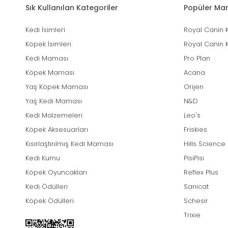
Sık Kullanılan Kategoriler
Popüler Mar
Kedi İsimleri
Royal Canin 
Köpek İsimleri
Royal Canin 
Kedi Maması
Pro Plan
Köpek Maması
Acana
Yaş Köpek Maması
Orijen
Yaş Kedi Maması
N&D
Kedi Malzemeleri
Leo's
Köpek Aksesuarları
Friskies
Kısırlaştırılmış Kedi Maması
Hills Science
Kedi Kumu
PisiPisi
Köpek Oyuncakları
Reflex Plus
Kedi Ödülleri
Sanicat
Köpek Ödülleri
Schesir
Trixie