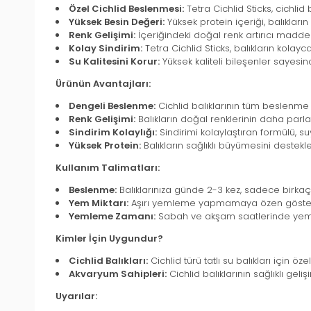
Özel Cichlid Beslenmesi:
Tetra Cichlid Sticks, cichlid 
Yüksek Besin Değeri:
Yüksek protein içeriği, balıkları
Renk Gelişimi:
İçeriğindeki doğal renk artırıcı maddele
Kolay Sindirim:
Tetra Cichlid Sticks, balıkların kolay
Su Kalitesini Korur:
Yüksek kaliteli bileşenler sayesind
Ürünün Avantajları:
Dengeli Beslenme:
Cichlid balıklarının tüm beslenme i
Renk Gelişimi:
Balıkların doğal renklerinin daha parla
Sindirim Kolaylığı:
Sindirimi kolaylaştıran formülü, suy
Yüksek Protein:
Balıkların sağlıklı büyümesini destekle
Kullanım Talimatları:
Beslenme:
Balıklarınıza günde 2-3 kez, sadece birkaç
Yem Miktarı:
Aşırı yemleme yapmamaya özen gösterin. 
Yemleme Zamanı:
Sabah ve akşam saatlerinde yeml
Kimler İçin Uygundur?
Cichlid Balıkları:
Cichlid türü tatlı su balıkları için öz
Akvaryum Sahipleri:
Cichlid balıklarının sağlıklı gel
Uyarılar: