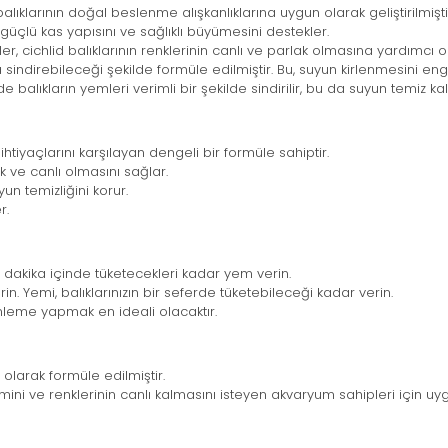
balıklarının doğal beslenme alışkanlıklarına uygun olarak geliştirilmiştir
n güçlü kas yapısını ve sağlıklı büyümesini destekler.
r, cichlid balıklarının renklerinin canlı ve parlak olmasına yardımcı ol
ca sindirebileceği şekilde formüle edilmiştir. Bu, suyun kirlenmesini en
e balıkların yemleri verimli bir şekilde sindirilir, bu da suyun temiz ka
htiyaçlarını karşılayan dengeli bir formüle sahiptir.
k ve canlı olmasını sağlar.
un temizliğini korur.
r.
 dakika içinde tüketecekleri kadar yem verin.
Yemi, balıklarınızın bir seferde tüketebileceği kadar verin.
eme yapmak en ideali olacaktır.
el olarak formüle edilmiştir.
işimini ve renklerinin canlı kalmasını isteyen akvaryum sahipleri için uy