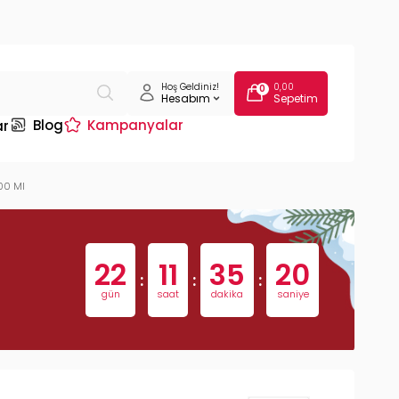
Hoş Geldiniz!
0,00
0
Hesabım
Sepetim
Blog
Kampanyalar
ar
100 Ml
22
11
35
19
:
:
:
gün
saat
dakika
saniye