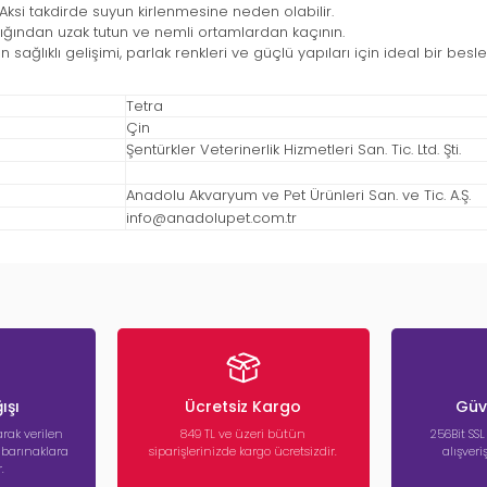
 Aksi takdirde suyun kirlenmesine neden olabilir.
ığından uzak tutun ve nemli ortamlardan kaçının.
ının sağlıklı gelişimi, parlak renkleri ve güçlü yapıları için ideal bir bes
Tetra
Çin
Şentürkler Veterinerlik Hizmetleri San. Tic. Ltd. Şti.
Anadolu Akvaryum ve Pet Ürünleri San. ve Tic. A.Ş.
info@anadolupet.com.tr
ışı
Ücretsiz Kargo
Güve
rak verilen
849 TL ve üzeri bütün
256Bit SSL
a barınaklara
siparişlerinizde kargo ücretsizdir.
alışver
.