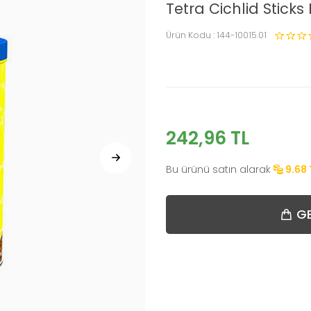
Tetra Cichlid Sticks
Ürün Kodu :
144-10015.01
242,96
TL
Bu ürünü satın alarak
9.68
GE