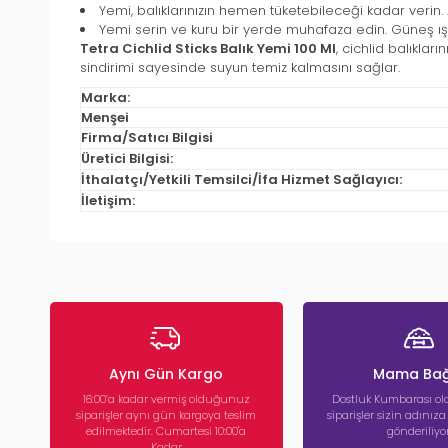
Yemi, balıklarınızın hemen tüketebileceği kadar verin.
Yemi serin ve kuru bir yerde muhafaza edin. Güneş ış
Tetra Cichlid Sticks Balık Yemi 100 Ml
, cichlid balıklar
sindirimi sayesinde suyun temiz kalmasını sağlar.
Marka:
Menşei
Firma/Satıcı Bilgisi
Üretici Bilgisi:
İthalatçı/Yetkili Temsilci/İfa Hizmet Sağlayıcı:
İletişim:
Aynı Gün Kargo
Mama Bağ
16:00’a kadar vermiş olduğunuz
Dostluk Kumbarası ola
siparişler aynı gün kargoya teslim
siparişler sizin adınız
edilmektedir. Cumartesi 10:00'a
gönderiliyor
Kadar