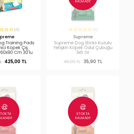
KALMADI!
(0)
(0)
upreme
Supreme
g Training Pads
Supreme Dog Sticks Kuzulu
mici Köpek Çiş
Yetişkin Köpek Ödül Çubuğu
i 60x90 Cm 30'lu
3x5 Gr
L
425,00 TL
45,00 TL
35,90 TL
STOKTA
STOKTA
ALMADI!
KALMADI!