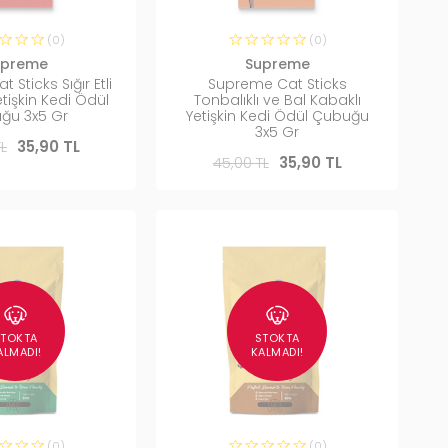
(0)
(0)
upreme
Supreme
Sticks Sığır Etli
Supreme Cat Sticks
etişkin Kedi Ödül
Tonbalıklı ve Bal Kabaklı
ğu 3x5 Gr
Yetişkin Kedi Ödül Çubuğu
3x5 Gr
L
35,90 TL
45,00 TL
35,90 TL
STOKTA
STOKTA
ALMADI!
KALMADI!
(0)
(0)