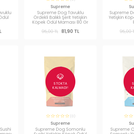
Supreme
S
avuklu
Supreme Dog Tavuklu
Supreme Dog
 Ödül
Ördekli Balıklı Şerit Yetişkin
Yetişkin K
Köpek Ödül Maması 80 Gr
L
95,00 TL
81,90 TL
95,00 
STOKTA
KALMADI!
K
(0)
Supreme
S
Sushi
Supreme Dog Somonlu
Supreme Ca
Maması
Sushi Yetişkin Köpek Ödül
Somonlu Ye