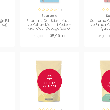
(0)
Supreme
S
r Etli
Supreme Cat Sticks Kuzulu
Supreme Cat 
Çubuğu
ve Yaban Mersinli Yetişkin
ve Elmalı Y
Kedi Ödül Çubuğu 3x5 Gr
Çubu
L
45,00 TL
35,90 TL
45,00 T
STOKTA
KALMADI!
K
(0)