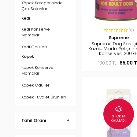
Köpek Kategorisinde
Çok Satanlar
Kedi
Kedi Konserve
(0)
Mamaları
Supreme
Supreme Dog Sos İç
Kedi Ödülleri
Kuzulu Mini Irk Yetişkin
Konservesi 200 G
Köpek
100,00 TL
85,00 T
Köpek Konserve
Mamaları
Köpek Ödülleri
Köpek Tuvalet Ürünleri
STOKTA
Tahıl Oranı
KALMADI!