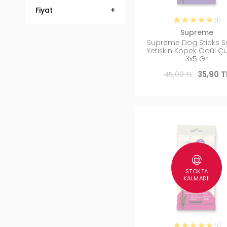
Fiyat
(1)
Supreme
Supreme Dog Sticks Sığı
Yetişkin Köpek Ödül 
3x5 Gr
45,00 TL
35,90 T
STOKTA
KALMADI!
(1)