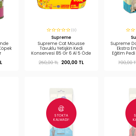
(0)
Supreme
S
inde
Supreme Cat Mousse
Supreme Do
 Köpek
Tavuklu Yetişkin Kedi
Ekstra E
r
Konservesi 85 Gr 6 Al 5 Öde
Eğitim Ped
L
250,00 TL
200,00 TL
700,00 T
STOKTA
KALMADI!
K