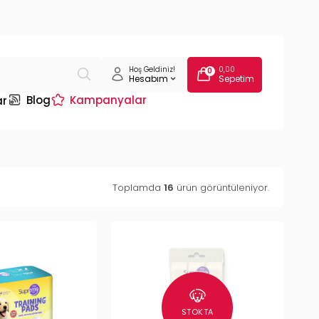
Hoş Geldiniz!
0,00
0
Hesabım
Sepetim
Blog
Kampanyalar
ar
Toplamda
16
ürün görüntüleniyor.
STOKTA