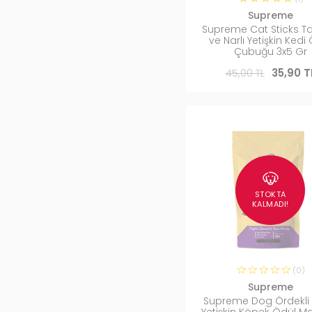
Supreme
Supreme Cat Sticks T
ve Narlı Yetişkin Kedi
Çubuğu 3x5 Gr
45,00 TL
35,90 T
STOKTA
KALMADI!
(0)
Supreme
Supreme Dog Ördekli 
Yetişkin Köpek Ödül 