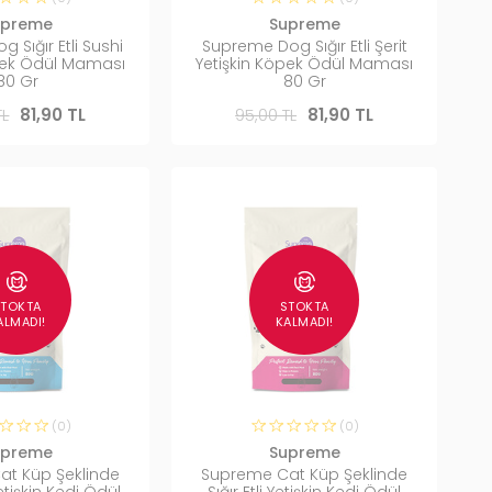
upreme
Supreme
 Sığır Etli Sushi
Supreme Dog Sığır Etli Şerit
öpek Ödül Maması
Yetişkin Köpek Ödül Maması
80 Gr
80 Gr
TL
81,90 TL
95,00 TL
81,90 TL
STOKTA
STOKTA
ALMADI!
KALMADI!
(0)
(0)
upreme
Supreme
t Küp Şeklinde
Supreme Cat Küp Şeklinde
tişkin Kedi Ödül
Sığır Etli Yetişkin Kedi Ödül