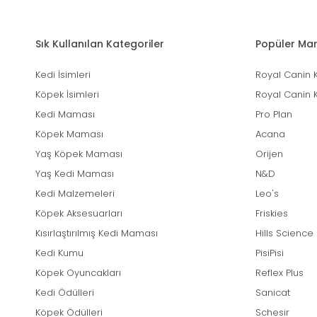
Sık Kullanılan Kategoriler
Popüler Mar
Kedi İsimleri
Royal Canin 
Köpek İsimleri
Royal Canin 
Kedi Maması
Pro Plan
Köpek Maması
Acana
Yaş Köpek Maması
Orijen
Yaş Kedi Maması
N&D
Kedi Malzemeleri
Leo's
Köpek Aksesuarları
Friskies
Kısırlaştırılmış Kedi Maması
Hills Science
Kedi Kumu
PisiPisi
Köpek Oyuncakları
Reflex Plus
Kedi Ödülleri
Sanicat
Köpek Ödülleri
Schesir