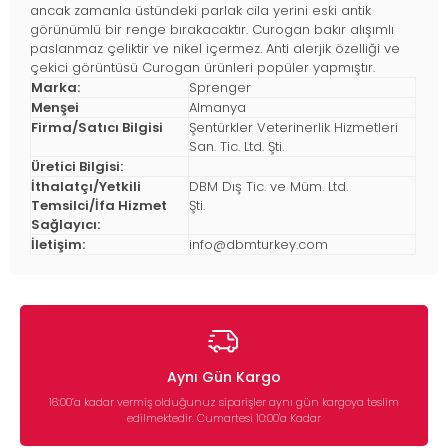
ancak zamanla üstündeki parlak cila yerini eski antik
görünümlü bir renge bırakacaktır. Curogan bakır alışımlı
paslanmaz çeliktir ve nikel içermez. Anti alerjik özelliği ve
çekici görüntüsü Curogan ürünleri popüler yapmıştır.
Marka:
Sprenger
Menşei
Almanya
Firma/Satıcı Bilgisi
Şentürkler Veterinerlik Hizmetleri
San. Tic. Ltd. Şti.
Üretici Bilgisi:
İthalatçı/Yetkili
DBM Dış Tic. ve Müm. Ltd.
Temsilci/İfa Hizmet
Şti.
Sağlayıcı:
İletişim:
info@dbmturkey.com
Aynı Gün Kargo
16:00’a kadar vermiş olduğunuz siparişler aynı gün kargoya teslim
edilmektedir. Cumartesi 10:00'a Kadar