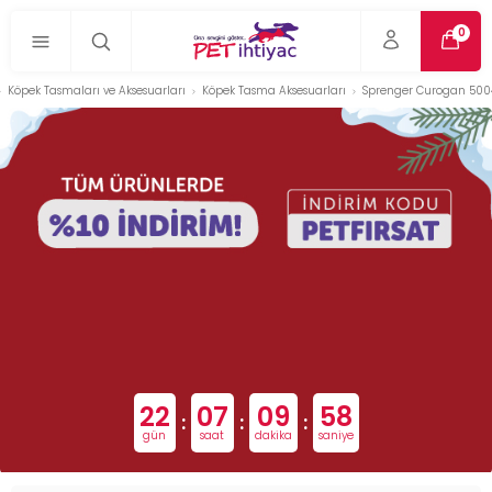
0
Köpek Tasmaları ve Aksesuarları
Köpek Tasma Aksesuarları
Sprenger Curogan 5004
22
07
09
58
:
:
:
gün
saat
dakika
saniye