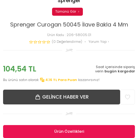
Sprenger
Tümünü Gör
Sprenger Curogan 50045 İlave Bakla 4 Mm
Ürün Kodu :
206-58005.01
(0 Değerlendirme)
Yorum Yap
104,54
TL
Saat içerisinde sipariş
verin
bugün kargoda!
Bu ürünü satın alarak
4.16
TL Para Puan
kazanırsınız!
GELINCE HABER VER
Ürün Özellikleri