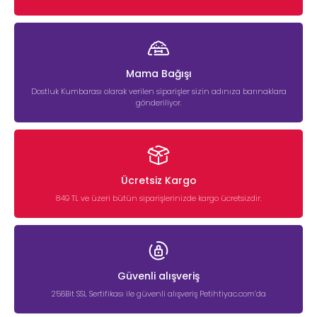
Mama Bağışı
Dostluk Kumbarası olarak verilen siparişler sizin adınıza barınaklara
gönderiliyor.
Ücretsiz Kargo
849 TL ve üzeri bütün siparişlerinizde kargo ücretsizdir.
Güvenli alışveriş
256Bit SSL Sertifikası ile güvenli alışveriş Petihtiyac.com’da