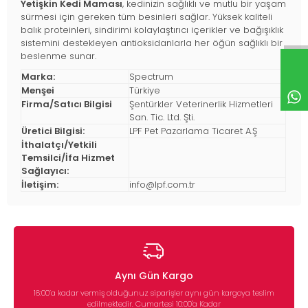
Yetişkin Kedi Maması
, kedinizin sağlıklı ve mutlu bir yaşam
sürmesi için gereken tüm besinleri sağlar. Yüksek kaliteli
balık proteinleri, sindirimi kolaylaştırıcı içerikler ve bağışıklık
sistemini destekleyen antioksidanlarla her öğün sağlıklı bir
beslenme sunar.
Marka:
Spectrum
Menşei
Türkiye
Firma/Satıcı Bilgisi
Şentürkler Veterinerlik Hizmetleri
San. Tic. Ltd. Şti.
Üretici Bilgisi:
LPF Pet Pazarlama Ticaret A.Ş
İthalatçı/Yetkili
Temsilci/İfa Hizmet
Sağlayıcı:
İletişim:
info@lpf.com.tr
Aynı Gün Kargo
16:00’a kadar vermiş olduğunuz siparişler aynı gün kargoya teslim
edilmektedir. Cumartesi 10:00'a Kadar