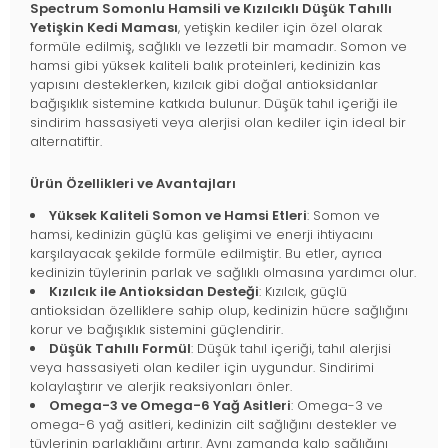
Spectrum Somonlu Hamsili ve Kızılcıklı Düşük Tahıllı
Yetişkin Kedi Maması
, yetişkin kediler için özel olarak
formüle edilmiş, sağlıklı ve lezzetli bir mamadır. Somon ve
hamsi gibi yüksek kaliteli balık proteinleri, kedinizin kas
yapısını desteklerken, kızılcık gibi doğal antioksidanlar
bağışıklık sistemine katkıda bulunur. Düşük tahıl içeriği ile
sindirim hassasiyeti veya alerjisi olan kediler için ideal bir
alternatiftir.
Ürün Özellikleri ve Avantajları
Yüksek Kaliteli Somon ve Hamsi Etleri
: Somon ve
hamsi, kedinizin güçlü kas gelişimi ve enerji ihtiyacını
karşılayacak şekilde formüle edilmiştir. Bu etler, ayrıca
kedinizin tüylerinin parlak ve sağlıklı olmasına yardımcı olur.
Kızılcık ile Antioksidan Desteği
: Kızılcık, güçlü
antioksidan özelliklere sahip olup, kedinizin hücre sağlığını
korur ve bağışıklık sistemini güçlendirir.
Düşük Tahıllı Formül
: Düşük tahıl içeriği, tahıl alerjisi
veya hassasiyeti olan kediler için uygundur. Sindirimi
kolaylaştırır ve alerjik reaksiyonları önler.
Omega-3 ve Omega-6 Yağ Asitleri
: Omega-3 ve
omega-6 yağ asitleri, kedinizin cilt sağlığını destekler ve
tüylerinin parlaklığını artırır. Aynı zamanda kalp sağlığını