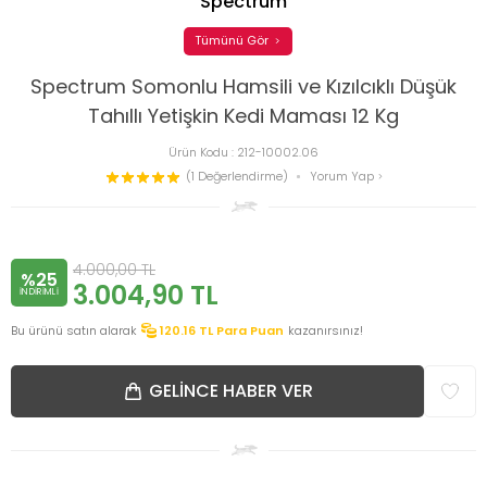
Spectrum
Tümünü Gör
Spectrum Somonlu Hamsili ve Kızılcıklı Düşük
Tahıllı Yetişkin Kedi Maması 12 Kg
Ürün Kodu :
212-10002.06
(1 Değerlendirme)
Yorum Yap
4.000,00
TL
%25
3.004,90
TL
INDIRIMLI
Bu ürünü satın alarak
120.16
TL Para Puan
kazanırsınız!
GELINCE HABER VER