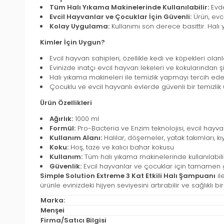
Tüm Halı Yıkama Makinelerinde Kullanılabilir:
Evde
Evcil Hayvanlar ve Çocuklar İçin Güvenli:
Ürün, evc
Kolay Uygulama:
Kullanımı son derece basittir. Halı
Kimler İçin Uygun?
Evcil hayvan sahipleri, özellikle kedi ve köpekleri olanl
Evinizde inatçı evcil hayvan lekeleri ve kokularından ş
Halı yıkama makineleri ile temizlik yapmayı tercih ede
Çocuklu ve evcil hayvanlı evlerde güvenli bir temizlik
Ürün Özellikleri
Ağırlık:
1000 ml
Formül:
Pro-Bacteria ve Enzim teknolojisi, evcil hayv
Kullanım Alanı:
Halılar, döşemeler, yatak takımları, k
Koku:
Hoş, taze ve kalıcı bahar kokusu
Kullanım:
Tüm halı yıkama makinelerinde kullanılabili
Güvenlik:
Evcil hayvanlar ve çocuklar için tamamen 
Simple Solution Extreme 3 Kat Etkili Halı Şampuanı
il
ürünle evinizdeki hijyen seviyesini artırabilir ve sağlıklı 
Marka:
Menşei
Firma/Satıcı Bilgisi