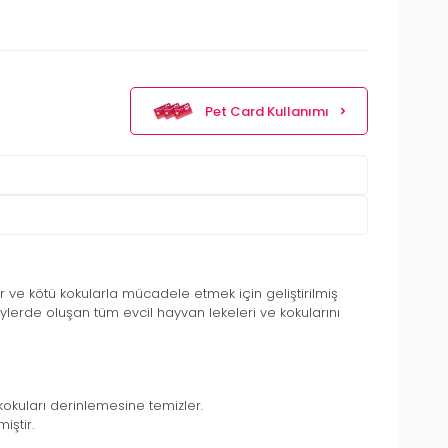
Pet Card Kullanımı
er ve kötü kokularla mücadele etmek için geliştirilmiş
eylerde oluşan tüm evcil hayvan lekeleri ve kokularını
 kokuları derinlemesine temizler.
iştir.