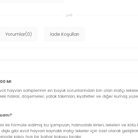
Yorumlar(0)
İade Koşulları
000 Ml
evcil hayvan sahiplerinin en büyük sorunlarından biri olan inatçı lekel
deki halılar, döşemeler, yatak takımları, kıyafetler ve diğer kumaş yüz
puanı?
i ile formüle edilmiş bu şampuan, halınızdaki kirleri, lekeleri ve kötü
ışkı gibi evcil hayvan kaynaklı inatçı lekeler için özel olarak geliştirilm
inizde kalıcı, hoş bir bahar kokusu bırakır.