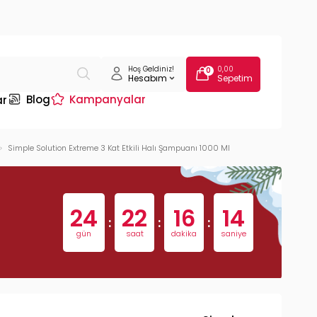
Hoş Geldiniz!
0,00
0
Hesabım
Sepetim
Blog
Kampanyalar
ar
Simple Solution Extreme 3 Kat Etkili Halı Şampuanı 1000 Ml
24
22
16
13
:
:
:
gün
saat
dakika
saniye