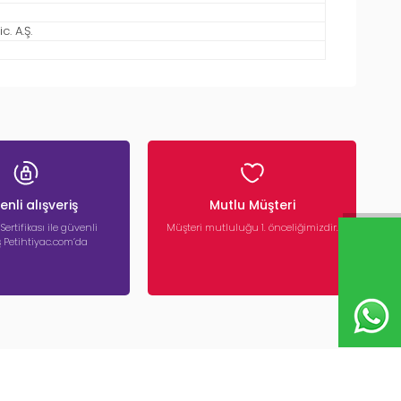
. A.Ş.
nli alışveriş
Mutlu Müşteri
 Sertifikası ile güvenli
Müşteri mutluluğu 1. önceliğimizdir.
iş Petihtiyac.com’da