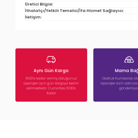
Üretici Bilgisi:
İthalatçı/Yetkili Temsilci/İfa Hizmet Sağlayıcı:
İletişim:
Aynı Gün Kargo
Mama Bağ
16:00’a kadar vermiş olduğunuz
Dostluk Kumbarası ola
siparişler aynı gün kargoya teslim
siparişler sizin adınız
edilmektedir. Cumartesi 10:00'a
gönderiliyor
Kadar