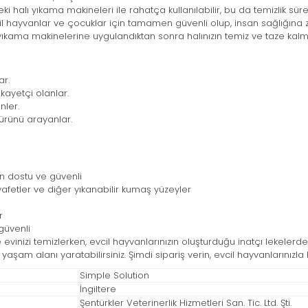
ki halı yıkama makineleri ile rahatça kullanılabilir, bu da temizlik süre
il hayvanlar ve çocuklar için tamamen güvenli olup, insan sağlığına z
 yıkama makinelerine uygulandıktan sonra halınızın temiz ve taze kalm
ar.
ikayetçi olanlar.
nler.
 ürünü arayanlar.
an dostu ve güvenli
ıyafetler ve diğer yıkanabilir kumaş yüzeyler
r
güvenli
e evinizi temizlerken, evcil hayvanlarınızın oluşturduğu inatçı lekeler
bir yaşam alanı yaratabilirsiniz. Şimdi sipariş verin, evcil hayvanlarınız
Simple Solution
İngiltere
Şentürkler Veterinerlik Hizmetleri San. Tic. Ltd. Şti.