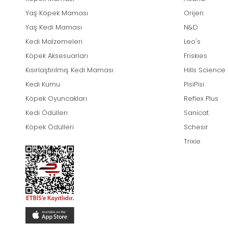
Yaş Köpek Maması
Orijen
Yaş Kedi Maması
N&D
Kedi Malzemeleri
Leo's
Köpek Aksesuarları
Friskies
Kısırlaştırılmış Kedi Maması
Hills Science
Kedi Kumu
PisiPisi
Köpek Oyuncakları
Reflex Plus
Kedi Ödülleri
Sanicat
Köpek Ödülleri
Schesir
Trixie