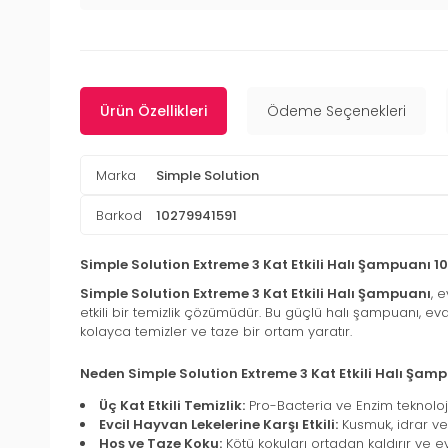
Ürün Özellikleri
Ödeme Seçenekleri
Marka
Simple Solution
Barkod
10279941591
Simple Solution Extreme 3 Kat Etkili Halı Şampuanı 1
Simple Solution Extreme 3 Kat Etkili Halı Şampuanı
, 
etkili bir temizlik çözümüdür. Bu güçlü halı şampuanı, ev
kolayca temizler ve taze bir ortam yaratır.
Neden Simple Solution Extreme 3 Kat Etkili Halı Şam
Üç Kat Etkili Temizlik:
Pro-Bacteria ve Enzim teknolojis
Evcil Hayvan Lekelerine Karşı Etkili:
Kusmuk, idrar ve d
Hoş ve Taze Koku:
Kötü kokuları ortadan kaldırır ve ev