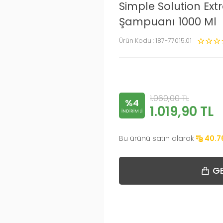
Simple Solution Extr
Şampuanı 1000 Ml
Ürün Kodu :
187-77015.01
1.060,00
TL
%4
1.019,90
TL
INDIRIMLI
Bu ürünü satın alarak
40.7
GE