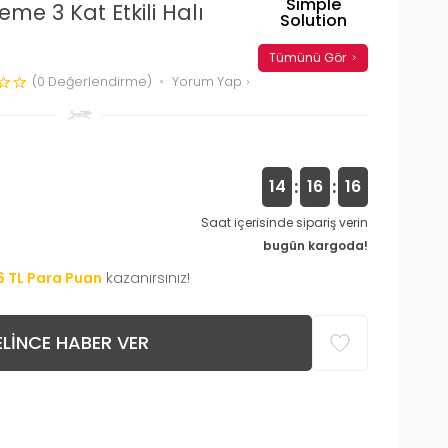
Simple
eme 3 Kat Etkili Halı
Solution
Tümünü Gör
(0 Değerlendirme)
Yorum Yap
:
:
14
16
15
Saat içerisinde sipariş verin
bugün kargoda!
6
TL Para Puan
kazanırsınız!
LINCE HABER VER