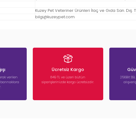
Kuzey Pet Veteriner Ürünleri İlaç ve Gıda San. Dış. Tic
bilgi@kuzeypet.com
ışı
Ücretsiz Kargo
Güve
rak verilen
849 TL ve üzeri bütün
256Bit SSL
a barınaklara
siparişlerinizde kargo ücretsizdir.
alışver
.