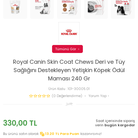
Tümünü Gör
Royal Canin Skin Coat Chews Deri ve Tüy
Sağlığını Destekleyen Yetişkin Köpek Ödül
Maması 240 Gr
Ürün Kodu :
101-30005.01
(0 Değerlendirme)
Yorum Yap
330,00
TL
Saat içerisinde sipariş
verin
bugün kargoda!
Bu ürünü satın alarak
13.20
TL Para Puan
kazanırsınız!