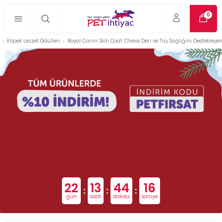
0
Köpek Lezzet Ödülleri
Royal Canin Skin Coat Chews Deri ve Tüy Sağlığını Destekleye
22
13
44
15
:
:
:
gün
saat
dakika
saniye