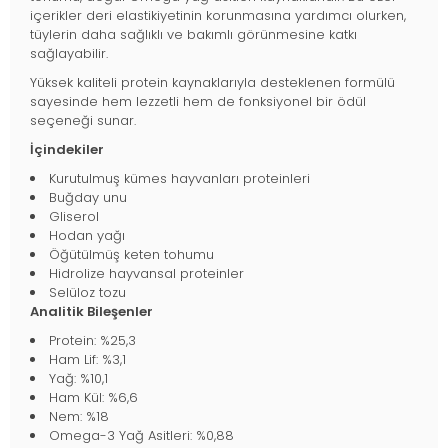
içerikler deri elastikiyetinin korunmasına yardımcı olurken,
tüylerin daha sağlıklı ve bakımlı görünmesine katkı
sağlayabilir.
Yüksek kaliteli protein kaynaklarıyla desteklenen formülü
sayesinde hem lezzetli hem de fonksiyonel bir ödül
seçeneği sunar.
İçindekiler
Kurutulmuş kümes hayvanları proteinleri
Buğday unu
Gliserol
Hodan yağı
Öğütülmüş keten tohumu
Hidrolize hayvansal proteinler
Selüloz tozu
Analitik Bileşenler
Protein: %25,3
Ham Lif: %3,1
Yağ: %10,1
Ham Kül: %6,6
Nem: %18
Omega-3 Yağ Asitleri: %0,88