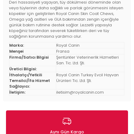
Deri hassasiyeti yaşayan, tüy dökülmesi döneminde olan
veya tüylerinin daha sağlıklı ve parlak görünmesini isteyen
köpekler için geliştirilen Royal Canin Skin Coat Chews,
Omega yağ asitleri ve GLA bakımından zengin içeriğiyle
günlük bakım rutinine destek sağlar. Lezzetli yapısıyla
köpeğiniz tarafından severek tüketilirken deri ve tüy
sağlığının korunmasına yardımcı olur.
Marka:
Royal Canin
Menşei
Fransa
Firma/Satıcı Bilgisi
Şentürkler Veterinerlik Hizmetleri
San. Tic. Ltd. Şti.
Üretici Bilgisi:
İthalatçı/Yetkili
Royal Canin Turkey Evcil Hayvan
Temsilci/İfa Hizmet
Ürünleri Tic. Ltd. Şti.
Sağlayıcı:
İletişim:
iletisim@royalcanin.com
Aynı Gün Kargo