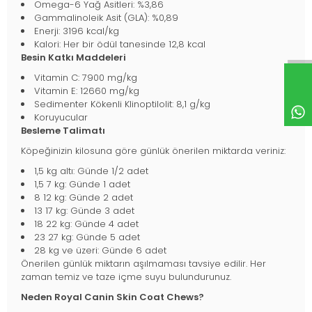
Omega-6 Yağ Asitleri: %3,86
Gammalinoleik Asit (GLA): %0,89
Enerji: 3196 kcal/kg
Kalori: Her bir ödül tanesinde 12,8 kcal
Besin Katkı Maddeleri
Vitamin C: 7900 mg/kg
Vitamin E: 12660 mg/kg
Sedimenter Kökenli Klinoptilolit: 8,1 g/kg
Koruyucular
Besleme Talimatı
Köpeğinizin kilosuna göre günlük önerilen miktarda veriniz:
1,5 kg altı: Günde 1/2 adet
1,5 7 kg: Günde 1 adet
8 12 kg: Günde 2 adet
13 17 kg: Günde 3 adet
18 22 kg: Günde 4 adet
23 27 kg: Günde 5 adet
28 kg ve üzeri: Günde 6 adet
Önerilen günlük miktarın aşılmaması tavsiye edilir. Her
zaman temiz ve taze içme suyu bulundurunuz.
Neden Royal Canin Skin Coat Chews?