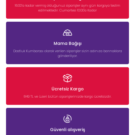
16:00’a kadar vermiş olduğunuz siparişler aynı gün kargoya teslim
edilmektedir. Cumartesi 10:00'a Kadar
Mama Bağışı
Dostluk Kumbarası olarak verilen siparişler sizin adınıza barınaklara
gönderiliyor.
Ücretsiz Kargo
849 TL ve üzeri bütün siparişlerinizde kargo ücretsizdir.
Güvenli alışveriş