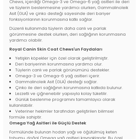
Chews, içerdiği Omega-3 ve Omega-6 yağ asitleri ile deri
ve tüylerin beslenmesine yardımcı olurken, Gammalinoleik
Asit (GLA) ve çinko desteği sayesinde deri bariyer
fonksiyonlarının korunmasına katkı sağlar.
Düzenli kullanımda tüylerin daha canlı ve parlak
görünmesine destek olurken, deri sağlığının korunmasına
yardımcı olabilir.
Royal Canin Skin Coat Chews'un Faydaları
Yetişkin köpekler için özel olarak geliştirilmiştir.
Deri bariyerinin korunmasına yardımcı olur.
Tüylerin canlı ve parlak görünümünü destekler.
Omega-3 ve Omega-6 yağ asitleri içerir.
Gammalinoleik Asit (GLA) desteği sağlar.
Çinko ile deri sağlığının korunmasına katkıda bulunur.
Lezzetli ve çiğnenebilir yapısıyla kolay tüketilir.
Günlük beslenme programını tamamlayıcı olarak
kullanılabilir.
Veteriner hekimler tarafından geliştirilen bilimsel
formüle sahiptir.
Omega Yağ Asitleri ile Güçlü Destek
Formülünde bulunan hodan yağı ve öğütülmüş keten
tohumu, doğal Omega yağ asitleri kaynaklarıdır. Bu özel