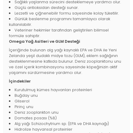
Sağlıklı yaşlanma sürecini desteklemeye yardımcı olur.
Güçlü antioksidan desteği sunar.
Lezzetli ve çiğnenebilir formu sayesinde kolay tüketilir.
Günlük beslenme programını tamamlayıcı olarak
kullanılabilir.
Veteriner hekimler tarafından geliştirilen bilimsel
formüle sahiptir.
Omega Yağ Asitleri ve GLM Desteği
İçeriğinde bulunan alg yağı kaynaklı EPA ve DHA ile Yeni
Zelanda yeşil dudaklı midye tozu (GLM), eklem sağlığının
desteklenmesine katkıda bulunur. Deniz zooplanktonu unu
ve özel içerik kombinasyonu sayesinde köpeğinizin aktif
yaşamını sürdürmesine yardımcı olur.
İçindekiler
Kurutulmuş kümes hayvanları proteinleri
Buğday unu
Gliserol
Pirinç unu
Deniz zooplankton unu
Domates posası (%8)
Alg yağı Schizochytrium sp. (EPA ve DHA kaynağı)
Hidrolize hayvansal proteinler