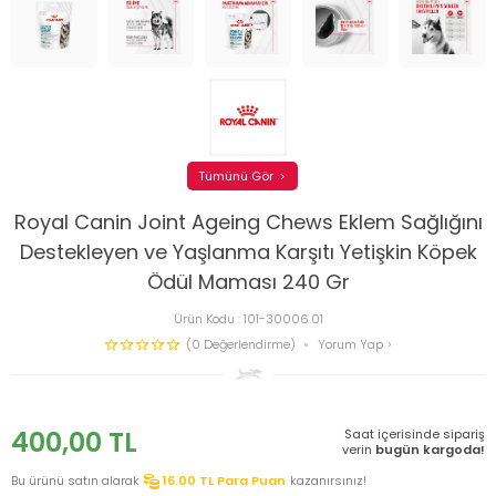
Tümünü Gör
Royal Canin Joint Ageing Chews Eklem Sağlığını
Destekleyen ve Yaşlanma Karşıtı Yetişkin Köpek
Ödül Maması 240 Gr
Ürün Kodu :
101-30006.01
(0 Değerlendirme)
Yorum Yap
400,00
TL
Saat içerisinde sipariş
verin
bugün kargoda!
Bu ürünü satın alarak
16.00
TL Para Puan
kazanırsınız!