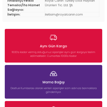
İthalatçı/Yetkili
Royal Canin Turkey Evcil Hayvan
Temsilci/İfa Hizmet
Ürünleri Tic. Ltd. Şti.
Sağlayıcı:
İletişim:
iletisim@royalcanin.com
Aynı Gün Kargo
16:00’a kadar vermiş olduğunuz siparişler aynı gün kargoya teslim
edilmektedir. Cumartesi 10:00'a Kadar
Mama Bağışı
Dostluk Kumbarası olarak verilen siparişler sizin adınıza barınaklara
gönderiliyor.