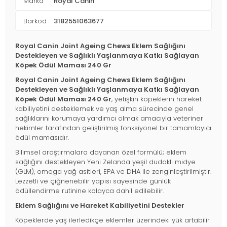
Marka
Royal Canin
Barkod
3182551063677
Royal Canin Joint Ageing Chews Eklem Sağlığını
Destekleyen ve Sağlıklı Yaşlanmaya Katkı Sağlayan
Köpek Ödül Maması 240 Gr
Royal Canin Joint Ageing Chews Eklem Sağlığını
Destekleyen ve Sağlıklı Yaşlanmaya Katkı Sağlayan
Köpek Ödül Maması 240 Gr
, yetişkin köpeklerin hareket
kabiliyetini desteklemek ve yaş alma sürecinde genel
sağlıklarını korumaya yardımcı olmak amacıyla veteriner
hekimler tarafından geliştirilmiş fonksiyonel bir tamamlayıcı
ödül mamasıdır.
Bilimsel araştırmalara dayanan özel formülü; eklem
sağlığını destekleyen Yeni Zelanda yeşil dudaklı midye
(GLM), omega yağ asitleri, EPA ve DHA ile zenginleştirilmiştir.
Lezzetli ve çiğnenebilir yapısı sayesinde günlük
ödüllendirme rutinine kolayca dahil edilebilir.
Eklem Sağlığını ve Hareket Kabiliyetini Destekler
Köpeklerde yaş ilerledikçe eklemler üzerindeki yük artabilir