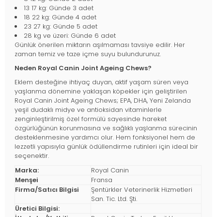
13 17 kg: Günde 3 adet
18 22 kg: Günde 4 adet
23 27 kg: Günde 5 adet
28 kg ve üzeri: Günde 6 adet
Günlük önerilen miktarın aşılmaması tavsiye edilir. Her
zaman temiz ve taze içme suyu bulundurunuz.
Neden Royal Canin Joint Ageing Chews?
Eklem desteğine ihtiyaç duyan, aktif yaşam süren veya
yaşlanma dönemine yaklaşan köpekler için geliştirilen
Royal Canin Joint Ageing Chews; EPA, DHA, Yeni Zelanda
yeşil dudaklı midye ve antioksidan vitaminlerle
zenginleştirilmiş özel formülü sayesinde hareket
özgürlüğünün korunmasına ve sağlıklı yaşlanma sürecinin
desteklenmesine yardımcı olur. Hem fonksiyonel hem de
lezzetli yapısıyla günlük ödüllendirme rutinleri için ideal bir
seçenektir.
Marka:
Royal Canin
Menşei
Fransa
Firma/Satıcı Bilgisi
Şentürkler Veterinerlik Hizmetleri
San. Tic. Ltd. Şti.
Üretici Bilgisi: