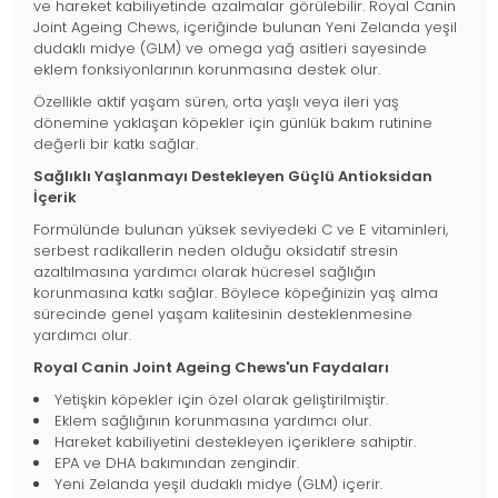
ve hareket kabiliyetinde azalmalar görülebilir. Royal Canin
Joint Ageing Chews, içeriğinde bulunan Yeni Zelanda yeşil
dudaklı midye (GLM) ve omega yağ asitleri sayesinde
eklem fonksiyonlarının korunmasına destek olur.
Özellikle aktif yaşam süren, orta yaşlı veya ileri yaş
dönemine yaklaşan köpekler için günlük bakım rutinine
değerli bir katkı sağlar.
Sağlıklı Yaşlanmayı Destekleyen Güçlü Antioksidan
İçerik
Formülünde bulunan yüksek seviyedeki C ve E vitaminleri,
serbest radikallerin neden olduğu oksidatif stresin
azaltılmasına yardımcı olarak hücresel sağlığın
korunmasına katkı sağlar. Böylece köpeğinizin yaş alma
sürecinde genel yaşam kalitesinin desteklenmesine
yardımcı olur.
Royal Canin Joint Ageing Chews'un Faydaları
Yetişkin köpekler için özel olarak geliştirilmiştir.
Eklem sağlığının korunmasına yardımcı olur.
Hareket kabiliyetini destekleyen içeriklere sahiptir.
EPA ve DHA bakımından zengindir.
Yeni Zelanda yeşil dudaklı midye (GLM) içerir.