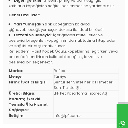
Diğer İçerikler
: Gliserin, pirinç ve balık yağı gibi
katkılarla köpeğinizin sağlıklı beslenmesine yardımcı olur.
Genel Özellikler:
Yarı Yumuşak Yapı
: Köpeğinizin kolayca
çiğneyebileceği, yumuşak dokusu ile ideal bir ödül.
Lezzetli ve Besleyici
: İçeriğindeki kaliteli etler ve
besleyici bileşenler, köpeğinizin damak tadına hitap eder
ve sağlıklı bir atıştırmalık sunar.
Reflex Semi Moist Köpek Ödülü, köpeklerinizi eğitirken veya
onları ödüllendirirken kullanabileceğiniz, lezzetli ve
besleyici bir seçenektir.
Marka:
Reflex
Menşei
Türkiye
Firma/Satıcı Bilgisi
Şentürkler Veterinerlik Hizmetleri
San. Tic. Ltd. Şti.
Üretici Bilgisi:
LPF Pet Pazarlama Ticaret A.Ş
İthalatçı/Yetkili
Temsilci/İfa Hizmet
Sağlayıcı:
İletişim:
info@lpf.com.tr