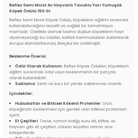
Reflex Semi Moist Av Hayvanlı Tavuklu Yarı Yumuşak
Köpek Ödülü 150 Gr
Reflex Semi Moist Köpek Ödülü, köpeklerin eğitimi sırasında
kullanabileceğiniz lezzetli ve sağlıklı bir tamamlayıcı
mamadır. Özellikle damak tadına düşkün köpeklerin hayır
diyemeyeceği bu ödüller, kaliteli hammaddeler kullanılarak
Avrupa standartlarında, Belçika'da üretilmiştir.
Beslenme Önerisi:
Ödül Olarak Kullanım
: Reflex Köpek Ödülleri, köpeklerin
eğitim sürecinde ödül veya beslenmenin bir parçası
olarak kullanılabilir.
Saklama
: Serin ve kuru bir yerde saklanması önerilir.
İçindekiler:
Hububatlar ve Bitkisel Kökenli Proteinler
: Ürün,
köpeğinizin beslenmesi için gerekli olan bitkisel proteinleri
içerir.
Et Çeşitleri
: Tavuk, somon balığı, kuzu eti, biftek, av
hayvanı gibi et çeşitleri, ödülün lezzetini artıran ana
bileşenlerdir.