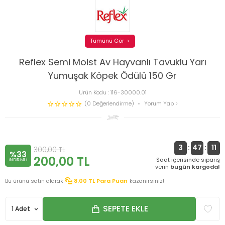
Tümünü Gör
Reflex Semi Moist Av Hayvanlı Tavuklu Yarı
Yumuşak Köpek Ödülü 150 Gr
Ürün Kodu :
116-30000.01
(0 Değerlendirme)
Yorum Yap
3
:
47
:
11
300,00
TL
%33
200,00
TL
Saat içerisinde sipariş
INDIRIMLI
verin
bugün kargoda!
Bu ürünü satın alarak
8.00
TL Para Puan
kazanırsınız!
SEPETE EKLE