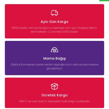
Aynı Gün Kargo
16:00’a kadar vermiş olduğunuz siparişler aynı gün kargoya teslim
edilmektedir. Cumartesi 10:00'a Kadar
Mama Bağışı
Dostluk Kumbarası olarak verilen siparişler sizin adınıza barınaklara
gönderiliyor.
Ücretsiz Kargo
849 TL ve üzeri bütün siparişlerinizde kargo ücretsizdir.