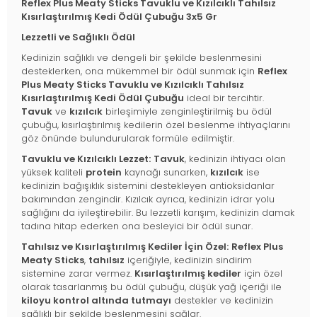
Reflex Plus Meaty Sticks Tavuklu ve Kızılcıklı Tahılsız
Kısırlaştırılmış Kedi Ödül Çubuğu 3x5 Gr
Lezzetli ve Sağlıklı Ödül
Kedinizin sağlıklı ve dengeli bir şekilde beslenmesini
desteklerken, ona mükemmel bir ödül sunmak için
Reflex
Plus Meaty Sticks Tavuklu ve Kızılcıklı Tahılsız
Kısırlaştırılmış Kedi Ödül Çubuğu
ideal bir tercihtir.
Tavuk
ve
kızılcık
birleşimiyle zenginleştirilmiş bu ödül
çubuğu, kısırlaştırılmış kedilerin özel beslenme ihtiyaçlarını
göz önünde bulundurularak formüle edilmiştir.
Tavuklu ve Kızılcıklı Lezzet:
Tavuk
, kedinizin ihtiyacı olan
yüksek kaliteli
protein
kaynağı sunarken,
kızılcık
ise
kedinizin bağışıklık sistemini destekleyen antioksidanlar
bakımından zengindir. Kızılcık ayrıca, kedinizin idrar yolu
sağlığını da iyileştirebilir. Bu lezzetli karışım, kedinizin damak
tadına hitap ederken ona besleyici bir ödül sunar.
Tahılsız ve Kısırlaştırılmış Kediler İçin Özel:
Reflex Plus
Meaty Sticks
,
tahılsız
içeriğiyle, kedinizin sindirim
sistemine zarar vermez.
Kısırlaştırılmış kediler
için özel
olarak tasarlanmış bu ödül çubuğu, düşük yağ içeriği ile
kiloyu kontrol altında tutmayı
destekler ve kedinizin
sağlıklı bir şekilde beslenmesini sağlar.