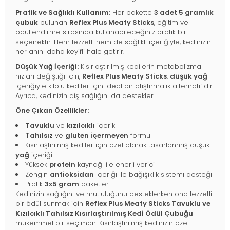
Pratik ve Sağlıklı Kullanım:
Her pakette
3 adet 5 gramlık
çubuk
bulunan
Reflex Plus Meaty Sticks
, eğitim ve
ödüllendirme sırasında kullanabileceğiniz pratik bir
seçenektir. Hem lezzetli hem de sağlıklı içeriğiyle, kedinizin
her anını daha keyifli hale getirir.
Düşük Yağ İçeriği:
Kısırlaştırılmış kedilerin metabolizma
hızları değiştiği için,
Reflex Plus Meaty Sticks
,
düşük yağ
içeriğiyle kilolu kediler için ideal bir atıştırmalık alternatifidir.
Ayrıca, kedinizin diş sağlığını da destekler.
Öne Çıkan Özellikler:
Tavuklu
ve
kızılcıklı
içerik
Tahılsız
ve
gluten içermeyen
formül
Kısırlaştırılmış kediler için özel olarak tasarlanmış düşük
yağ
içeriği
Yüksek
protein
kaynağı ile enerji verici
Zengin
antioksidan
içeriği ile bağışıklık sistemi desteği
Pratik
3x5 gram
paketler
Kedinizin sağlığını ve mutluluğunu desteklerken ona lezzetli
bir ödül sunmak için
Reflex Plus Meaty Sticks Tavuklu ve
Kızılcıklı Tahılsız Kısırlaştırılmış Kedi Ödül Çubuğu
mükemmel bir seçimdir. Kısırlaştırılmış kedinizin özel