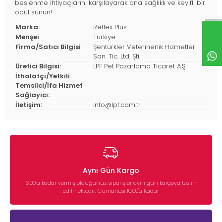
beslenme ihtiyaçlarını karşılayarak ona sağlıklı ve keyifli bir
ödül sunun!
Marka:
Reflex Plus
Menşei
Türkiye
Firma/Satıcı Bilgisi
Şentürkler Veterinerlik Hizmetleri
San. Tic. Ltd. Şti.
Üretici Bilgisi:
LPF Pet Pazarlama Ticaret A.Ş
İthalatçı/Yetkili
Temsilci/İfa Hizmet
Sağlayıcı:
İletişim:
info@lpf.com.tr
Aynı Gün Kargo
16:00’a kadar vermiş olduğunuz siparişler aynı gün kargoya teslim
edilmektedir. Cumartesi 10:00'a Kadar