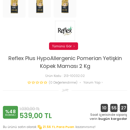
Tümünü Gör
Reflex Plus HypoAllergenic Pomerian Yetişkin
Köpek Maması 2 Kg
Ürün Kodu :
213-10032.02
(0 Değerlendirme)
Yorum Yap
10
:
55
:
27
1.030,00
TL
%48
539,00
TL
Saat içerisinde sipariş
INDIRIMLI
verin
bugün kargoda!
Bu ürünü satın alarak
21.56
TL Para Puan
kazanırsınız!