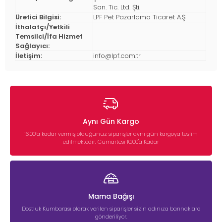
San. Tic. Ltd. Şti.
Üretici Bilgisi:
LPF Pet Pazarlama Ticaret A.Ş
İthalatçı/Yetkili
Temsilci/İfa Hizmet
Sağlayıcı:
İletişim:
info@lpf.com.tr
Aynı Gün Kargo
16:00’a kadar vermiş olduğunuz siparişler aynı gün kargoya teslim
edilmektedir. Cumartesi 10:00'a Kadar
Mama Bağışı
Dostluk Kumbarası olarak verilen siparişler sizin adınıza barınaklara
gönderiliyor.