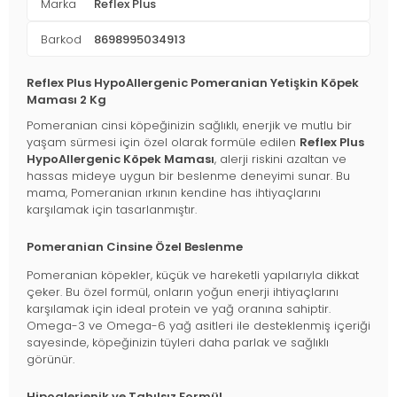
Marka
Reflex Plus
Barkod
8698995034913
Reflex Plus HypoAllergenic Pomeranian Yetişkin Köpek
Maması 2 Kg
Pomeranian cinsi köpeğinizin sağlıklı, enerjik ve mutlu bir
yaşam sürmesi için özel olarak formüle edilen
Reflex Plus
HypoAllergenic Köpek Maması
, alerji riskini azaltan ve
hassas mideye uygun bir beslenme deneyimi sunar. Bu
mama, Pomeranian ırkının kendine has ihtiyaçlarını
karşılamak için tasarlanmıştır.
Pomeranian Cinsine Özel Beslenme
Pomeranian köpekler, küçük ve hareketli yapılarıyla dikkat
çeker. Bu özel formül, onların yoğun enerji ihtiyaçlarını
karşılamak için ideal protein ve yağ oranına sahiptir.
Omega-3 ve Omega-6 yağ asitleri ile desteklenmiş içeriği
sayesinde, köpeğinizin tüyleri daha parlak ve sağlıklı
görünür.
Hipoalerjenik ve Tahılsız Formül