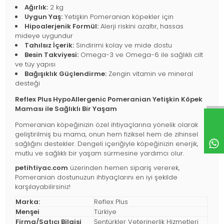
Ağırlık:
2 kg
Uygun Yaş:
Yetişkin Pomeranian köpekler için
Hipoalerjenik Formül:
Alerji riskini azaltır, hassas
mideye uygundur
Tahılsız İçerik:
Sindirimi kolay ve mide dostu
Besin Takviyesi:
Omega-3 ve Omega-6 ile sağlıklı cilt
ve tüy yapısı
Bağışıklık Güçlendirme:
Zengin vitamin ve mineral
desteği
Reflex Plus HypoAllergenic Pomeranian Yetişkin Köpek
Maması ile Sağlıklı Bir Yaşam
Pomeranian köpeğinizin özel ihtiyaçlarına yönelik olarak
geliştirilmiş bu mama, onun hem fiziksel hem de zihinsel
sağlığını destekler. Dengeli içeriğiyle köpeğinizin enerjik,
mutlu ve sağlıklı bir yaşam sürmesine yardımcı olur.
petihtiyac.com
üzerinden hemen sipariş vererek,
Pomeranian dostunuzun ihtiyaçlarını en iyi şekilde
karşılayabilirsiniz!
Marka:
Reflex Plus
Menşei
Türkiye
Firma/Satıcı Bilgisi
Şentürkler Veterinerlik Hizmetleri