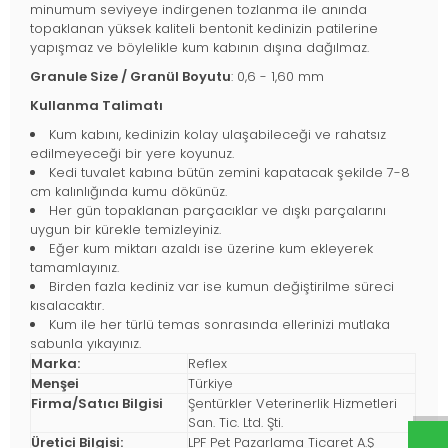
minumum seviyeye indirgenen tozlanma ile anında
topaklanan yüksek kaliteli bentonit kedinizin patilerine
yapışmaz ve böylelikle kum kabının dışına dağılmaz.
Granule Size / Granül Boyutu
: 0,6 - 1,60 mm
Kullanma Talimatı
Kum kabını, kedinizin kolay ulaşabileceği ve rahatsız
edilmeyeceği bir yere koyunuz.
Kedi tuvalet kabına bütün zemini kapatacak şekilde 7-8
cm kalınlığında kumu dökünüz.
Her gün topaklanan parçacıklar ve dışkı parçalarını
uygun bir kürekle temizleyiniz.
Eğer kum miktarı azaldı ise üzerine kum ekleyerek
tamamlayınız.
Birden fazla kediniz var ise kumun değiştirilme süreci
kısalacaktır.
Kum ile her türlü temas sonrasında ellerinizi mutlaka
sabunla yıkayınız.
Marka:
Reflex
Menşei
Türkiye
Firma/Satıcı Bilgisi
Şentürkler Veterinerlik Hizmetleri
San. Tic. Ltd. Şti.
Üretici Bilgisi:
LPF Pet Pazarlama Ticaret A.Ş