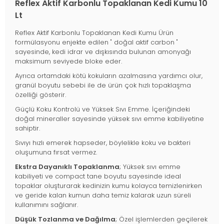
Reflex Aktif Karbonlu Topaklanan Kedi Kumu 10
Lt
Reflex Aktif Karbonlu Topaklanan Kedi Kumu Ürün
formülasyonu enjekte edilen " doğal aktif carbon "
sayesinde, kedi idrar ve dışkısında bulunan amonyağı
maksimum seviyede bloke eder.
Ayrıca ortamdaki kötü kokuların azalmasına yardımcı olur,
granül boyutu sebebi ile de ürün çok hızlı topaklaşma
özelliği gösterir.
Güçlü Koku Kontrolü ve Yüksek Sıvı Emme. İçeriğindeki
doğal mineraller sayesinde yüksek sıvı emme kabiliyetine
sahiptir.
Sıvıyı hızlı emerek hapseder, böylelikle koku ve bakteri
oluşumuna fırsat vermez.
Ekstra Dayanıklı Topaklanma
; Yüksek sıvı emme
kabiliyeti ve compact tane boyutu sayesinde ideal
topaklar oluşturarak kedinizin kumu kolayca temizlenirken
ve geride kalan kumun daha temiz kalarak uzun süreli
kullanımını sağlanır.
Düşük Tozlanma ve Dağılma
; Özel işlemlerden geçilerek