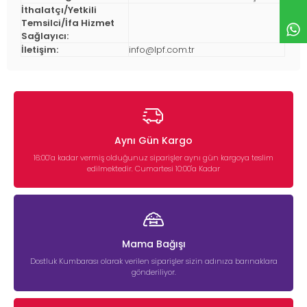
İthalatçı/Yetkili
Temsilci/İfa Hizmet
Sağlayıcı:
İletişim:
info@lpf.com.tr
Aynı Gün Kargo
16:00’a kadar vermiş olduğunuz siparişler aynı gün kargoya teslim
edilmektedir. Cumartesi 10:00'a Kadar
Mama Bağışı
Dostluk Kumbarası olarak verilen siparişler sizin adınıza barınaklara
gönderiliyor.