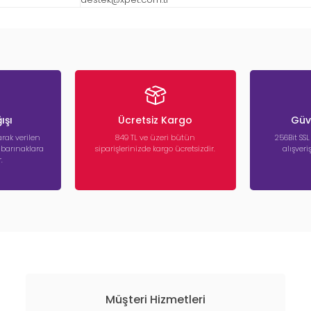
ışı
Ücretsiz Kargo
Güve
rak verilen
849 TL ve üzeri bütün
256Bit SSL
a barınaklara
siparişlerinizde kargo ücretsizdir.
alışver
.
Müşteri Hizmetleri