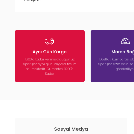
Aynı Gün Kargo
Mama Bağ
16:00’a kadar vermiş olduğunuz
Dostluk Kumbarası ola
siparişler aynı gün kargoya teslim
siparişler sizin adınız
edilmektedir. Cumartesi 10:00'a
gönderiliyor
Kadar
Sosyal Medya