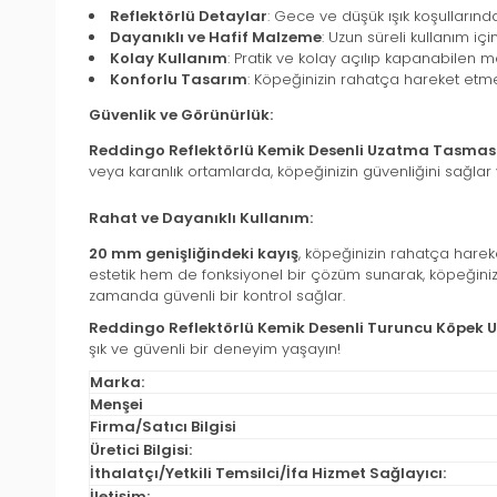
Reflektörlü Detaylar
: Gece ve düşük ışık koşullarınd
Dayanıklı ve Hafif Malzeme
: Uzun süreli kullanım iç
Kolay Kullanım
: Pratik ve kolay açılıp kapanabilen
Konforlu Tasarım
: Köpeğinizin rahatça hareket et
Güvenlik ve Görünürlük:
Reddingo Reflektörlü Kemik Desenli Uzatma Tasmas
veya karanlık ortamlarda, köpeğinizin güvenliğini sağlar
Rahat ve Dayanıklı Kullanım:
20 mm genişliğindeki kayış
, köpeğinizin rahatça hare
estetik hem de fonksiyonel bir çözüm sunarak, köpeğinizin
zamanda güvenli bir kontrol sağlar.
Reddingo Reflektörlü Kemik Desenli Turuncu Köpek
şık ve güvenli bir deneyim yaşayın!
Marka:
Menşei
Firma/Satıcı Bilgisi
Üretici Bilgisi:
İthalatçı/Yetkili Temsilci/İfa Hizmet Sağlayıcı:
İletişim: