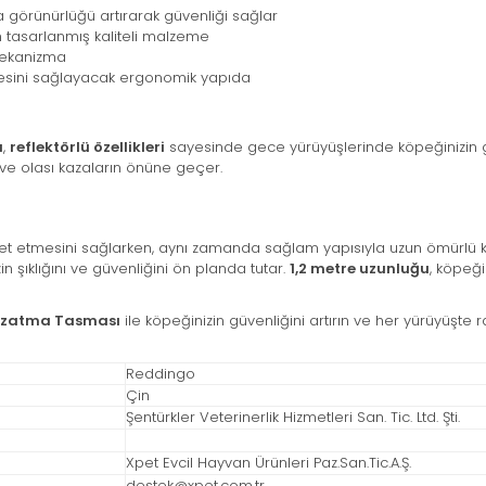
a görünürlüğü artırarak güvenliği sağlar
in tasarlanmış kaliteli malzeme
 mekanizma
mesini sağlayacak ergonomik yapıda
ı
,
reflektörlü özellikleri
sayesinde gece yürüyüşlerinde köpeğinizin gör
 ve olası kazaların önüne geçer.
ket etmesini sağlarken, aynı zamanda sağlam yapısıyla uzun ömürlü 
 şıklığını ve güvenliğini ön planda tutar.
1,2 metre uzunluğu
, köpeğ
 Uzatma Tasması
ile köpeğinizin güvenliğini artırın ve her yürüyüşte
Reddingo
Çin
Şentürkler Veterinerlik Hizmetleri San. Tic. Ltd. Şti.
Xpet Evcil Hayvan Ürünleri Paz.San.Tic.A.Ş.
destek@xpet.com.tr