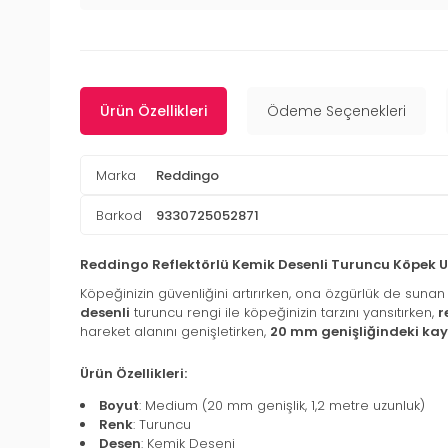
Ürün Özellikleri
Ödeme Seçenekleri
Marka
Reddingo
Barkod
9330725052871
Reddingo Reflektörlü Kemik Desenli Turuncu Köpek
Köpeğinizin güvenliğini artırırken, ona özgürlük de suna
desenli
turuncu rengi ile köpeğinizin tarzını yansıtırken,
r
hareket alanını genişletirken,
20 mm genişliğindeki kay
Ürün Özellikleri:
Boyut
: Medium (20 mm genişlik, 1,2 metre uzunluk)
Renk
: Turuncu
Desen
: Kemik Deseni