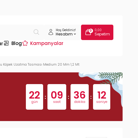
Hoş Geldiniz!
0,00
0
Hesabım
Sepetim
Blog
Kampanyalar
ar
uncu Köpek Uzatma Tasması Medium 20 Mm 1,2 Mt
22
09
36
11
:
:
:
gün
saat
dakika
saniye