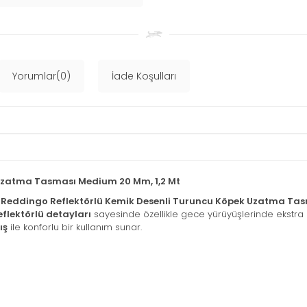
Yorumlar(0)
İade Koşulları
 Uzatma Tasması Medium 20 Mm, 1,2 Mt
n
Reddingo Reflektörlü Kemik Desenli Turuncu Köpek Uzatma Ta
eflektörlü detayları
sayesinde özellikle gece yürüyüşlerinde ekstra 
ış
ile konforlu bir kullanım sunar.