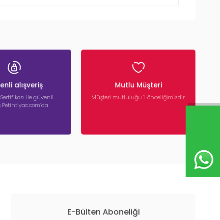
nli alışveriş
Mutlu Müşteri
 Sertifikası ile güvenli
Müşteri mutluluğu 1. önceliğimizdir.
iş Petihtiyac.com’da
E-Bülten Aboneliği