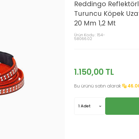
Reddingo Reflektörl
Turuncu Köpek Uz
20 Mm 1,2 Mt
Ürün Kodu :
154-
58066.02
1.150,00
TL
Bu ürünü satın alarak
46.0