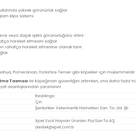
llarında yüksek görünürlük sağlar.
lam klips sistemi.
ece veya düşük ışıkta görünürlüğünü artırır.
tça hareket etmesini sağlar.
rken rahatça hareket etmesine olanak tanır.
ğlar.
huahua, Pomeranian, Yorkshire Terrier gibi köpekler için mükemmeldir.
zatma Tasması
ile köpeğinizin güvenliğini artırırken, ona daha fazla 
fiyat avantajlarından yararlanın!
Reddingo
Çin
Şentürkler Veterinerlik Hizmetleri San. Tic. Ltd. Şti.
Xpet Evcil Hayvan Ürünleri Paz.San.Tic.A.Ş.
destek@xpet.com.tr