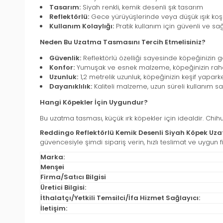
Tasarım:
Siyah renkli, kemik desenli şık tasarım
Reflektörlü:
Gece yürüyüşlerinde veya düşük ışık koşu
Kullanım Kolaylığı:
Pratik kullanım için güvenli ve sağ
Neden Bu Uzatma Tasmasını Tercih Etmelisiniz?
Güvenlik:
Reflektörlü özelliği sayesinde köpeğinizin g
Konfor:
Yumuşak ve esnek malzeme, köpeğinizin raha
Uzunluk:
1,2 metrelik uzunluk, köpeğinizin keşif yapa
Dayanıklılık:
Kaliteli malzeme, uzun süreli kullanım sa
Hangi Köpekler İçin Uygundur?
Bu uzatma tasması, küçük ırk köpekler için idealdir. Chi
Reddingo Reflektörlü Kemik Desenli Siyah Köpek U
güvencesiyle şimdi sipariş verin, hızlı teslimat ve uygun 
Marka:
Menşei
Firma/Satıcı Bilgisi
Üretici Bilgisi:
İthalatçı/Yetkili Temsilci/İfa Hizmet Sağlayıcı:
İletişim: