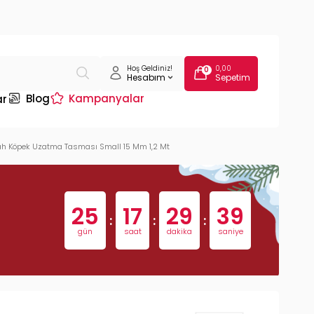
Hoş Geldiniz!
0,00
0
Hesabım
Sepetim
Blog
Kampanyalar
ar
yah Köpek Uzatma Tasması Small 15 Mm 1,2 Mt
25
17
29
38
:
:
:
gün
saat
dakika
saniye