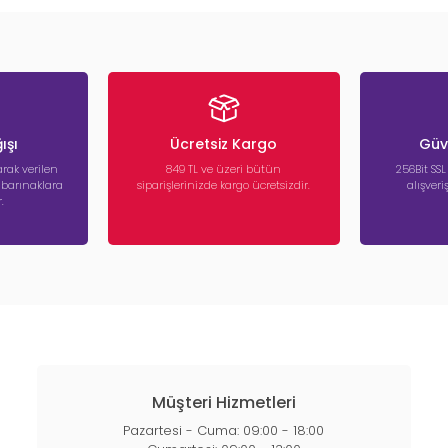
ışı
Ücretsiz Kargo
Güve
rak verilen
849 TL ve üzeri bütün
256Bit SSL
a barınaklara
siparişlerinizde kargo ücretsizdir.
alışver
.
Müşteri Hizmetleri
Pazartesi - Cuma: 09:00 - 18:00