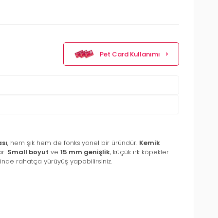
Pet Card Kullanımı
sı
, hem şık hem de fonksiyonel bir üründür.
Kemik
ar.
Small boyut
ve
15 mm genişlik
, küçük ırk köpekler
nde rahatça yürüyüş yapabilirsiniz.