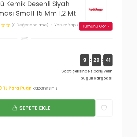
ü Kemik Desenli Siyah
ası Small 15 Mm 1,2 Mt
(0 Değerlendirme)
Yorum Yap
Tümünü Gör
:
:
9
29
40
Saat içerisinde sipariş verin
bugün kargoda!
0
TL Para Puan
kazanırsınız!
SEPETE EKLE