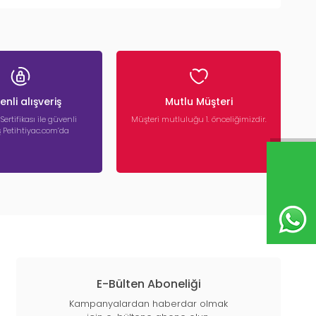
nli alışveriş
Mutlu Müşteri
 Sertifikası ile güvenli
Müşteri mutluluğu 1. önceliğimizdir.
iş Petihtiyac.com’da
E-Bülten Aboneliği
Kampanyalardan haberdar olmak