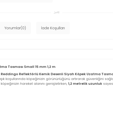
Yorumlar(0)
İade Koşulları
atma Tasması Small 15 mm 1,2 m
n
Reddingo Reflektörlü Kemik Desenli Siyah Köpek Uzatma Tasma
k ışık koşullarında köpeğinizin görünürlüğünü artırarak güvenliğini sağl
köpeğinizin hareket alanını genişletirken,
1,2 metrelik uzunluk
sayesi