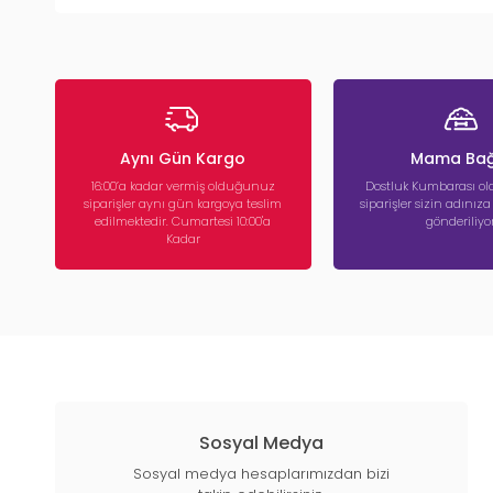
Aynı Gün Kargo
Mama Bağ
16:00’a kadar vermiş olduğunuz
Dostluk Kumbarası ola
siparişler aynı gün kargoya teslim
siparişler sizin adınız
edilmektedir. Cumartesi 10:00'a
gönderiliyor
Kadar
Sosyal Medya
Sosyal medya hesaplarımızdan bizi