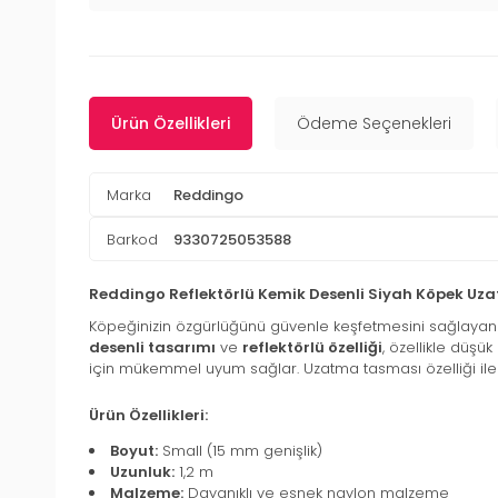
Ürün Özellikleri
Ödeme Seçenekleri
Marka
Reddingo
Barkod
9330725053588
Reddingo Reflektörlü Kemik Desenli Siyah Köpek Uz
Köpeğinizin özgürlüğünü güvenle keşfetmesini sağlaya
desenli tasarımı
ve
reflektörlü özelliği
, özellikle düşü
için mükemmel uyum sağlar. Uzatma tasması özelliği ile 
Ürün Özellikleri:
Boyut:
Small (15 mm genişlik)
Uzunluk:
1,2 m
Malzeme:
Dayanıklı ve esnek naylon malzeme