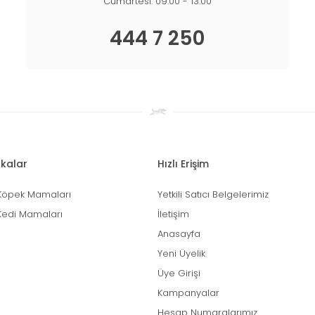
Cumartesi: 09:00 - 13:00
444 7 250
kalar
Hızlı Erişim
Köpek Mamaları
Yetkili Satıcı Belgelerimiz
Kedi Mamaları
İletişim
Anasayfa
Yeni Üyelik
Üye Girişi
Kampanyalar
Hesap Numaralarımız