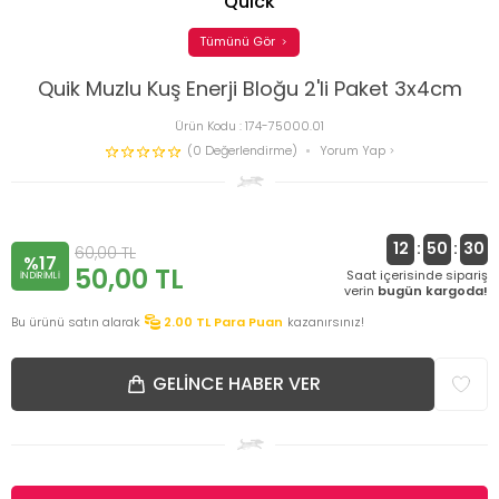
Quick
Tümünü Gör
Quik Muzlu Kuş Enerji Bloğu 2'li Paket 3x4cm
Ürün Kodu :
174-75000.01
(0 Değerlendirme)
Yorum Yap
12
:
50
:
30
60,00
TL
%17
50,00
TL
Saat içerisinde sipariş
INDIRIMLI
verin
bugün kargoda!
Bu ürünü satın alarak
2.00
TL Para Puan
kazanırsınız!
GELINCE HABER VER