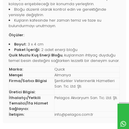
kolayca erişebileceği bir konumda yerleştirin.
Bloğu düzenli olarak kontrol edin ve gerektiğinde
yenisiyle değiştirin.
Kuşların kafesinde her zaman temiz ve taze su
bulundurmayı unutmayın.
Ölçüler:
Boyut:
3 x 4 cm
Paket İçeriği:
2 adet enerji bloğu
Quik Muzlu Kuş Enerji Bloğu
, kuşlarınızın ihtiyaç duyduğu
temel besin desteğini sağlarken lezzetli bir deneyim sunar.
Marka:
Quick
Menşei
Almanya
Firma/Satıcı Bilgisi
Şentürkler Veterinerlik Hizmetleri
San. Tic. Ltd. Şti.
Üretici Bilgisi:
İthalatçı/Yetkili
Pelagos Akvaryum San. Tic. Ltd. Şti.
Temsilci/İfa Hizmet
Sağlayıcı:
İletişim:
info@pelagos.com.tr