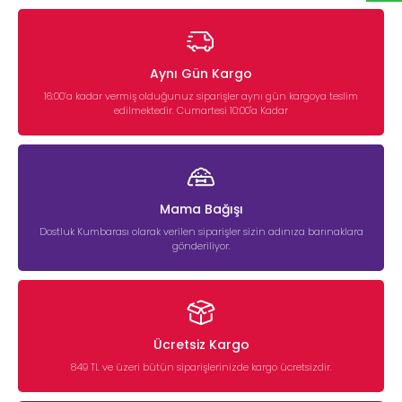
Aynı Gün Kargo
16:00’a kadar vermiş olduğunuz siparişler aynı gün kargoya teslim
edilmektedir. Cumartesi 10:00'a Kadar
Mama Bağışı
Dostluk Kumbarası olarak verilen siparişler sizin adınıza barınaklara
gönderiliyor.
Ücretsiz Kargo
849 TL ve üzeri bütün siparişlerinizde kargo ücretsizdir.