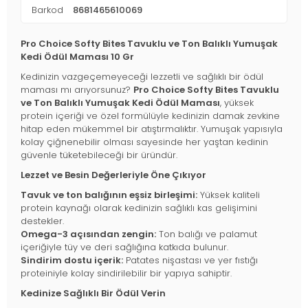
Barkod
8681465610069
Pro Choice Softy Bites Tavuklu ve Ton Balıklı Yumuşak
Kedi Ödül Maması 10 Gr
Kedinizin vazgeçemeyeceği lezzetli ve sağlıklı bir ödül
maması mı arıyorsunuz?
Pro Choice Softy Bites Tavuklu
ve Ton Balıklı Yumuşak Kedi Ödül Maması
, yüksek
protein içeriği ve özel formülüyle kedinizin damak zevkine
hitap eden mükemmel bir atıştırmalıktır. Yumuşak yapısıyla
kolay çiğnenebilir olması sayesinde her yaştan kedinin
güvenle tüketebileceği bir üründür.
Lezzet ve Besin Değerleriyle Öne Çıkıyor
Tavuk ve ton balığının eşsiz birleşimi:
Yüksek kaliteli
protein kaynağı olarak kedinizin sağlıklı kas gelişimini
destekler.
Omega-3 açısından zengin:
Ton balığı ve palamut
içeriğiyle tüy ve deri sağlığına katkıda bulunur.
Sindirim dostu içerik:
Patates nişastası ve yer fıstığı
proteiniyle kolay sindirilebilir bir yapıya sahiptir.
Kedinize Sağlıklı Bir Ödül Verin