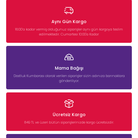
Aynı Gün Kargo
16:00’a kadar vermiş olduğunuz siparişler aynı gün kargoya teslim
edilmektedir. Cumartesi 10:00'a Kadar
Mama Bağışı
Dostluk Kumbarası olarak verilen siparişler sizin adınıza barınaklara
gönderiliyor.
Ücretsiz Kargo
849 TL ve üzeri bütün siparişlerinizde kargo ücretsizdir.