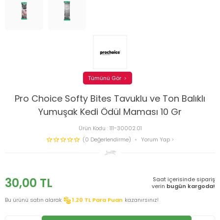
Tümünü Gör
Pro Choice Softy Bites Tavuklu ve Ton Balıklı
Yumuşak Kedi Ödül Maması 10 Gr
Ürün Kodu :
111-30002.01
(0 Değerlendirme)
Yorum Yap
30,00
TL
Saat içerisinde sipariş
verin
bugün kargoda!
Bu ürünü satın alarak
1.20
TL Para Puan
kazanırsınız!