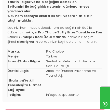
Taurin ile göz ve kalp sağlığını destekler.
E vitamini ile bağışıklık sistemini güçlendirmeye
yardımcı olur.
%70 nem oranıyla ekstra lezzetli ve ferahlatıcı bir
atıştırmalıktır.
Kedinizi hem mutlu edecek hem de sağlıklı bir ödülle
ödüllendirmek için
Pro Choice Softy Bites Tavuklu ve Ton
Balıklı Yumuşak Kedi Ödül Maması
harika bir seçim!
Şimdi
sipariş verin
ve kedinizin keyif dolu anlarını artırın.
Marka:
Pro Choice
Menşei
Türkiye
Firma/Satıcı Bilgisi
Şentürkler Veterinerlik Hizmetleri
San. Tic. Ltd. Şti.
Üretici Bilgisi:
Atlas Pet Ürünleri Pazarlama ve
Ticaret A.Ş.
İthalatçı/Yetkili
Temsilci/İfa Hizmet
Sağlayıcı:
İletişim:
info@atlaspet.com.tr