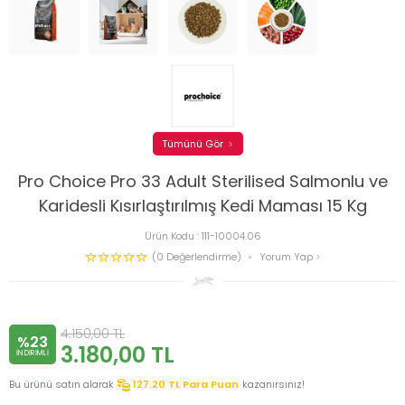
Tümünü Gör
Pro Choice Pro 33 Adult Sterilised Salmonlu ve
Karidesli Kısırlaştırılmış Kedi Maması 15 Kg
Ürün Kodu :
111-10004.06
(0 Değerlendirme)
Yorum Yap
4.150,00
TL
%23
3.180,00
TL
INDIRIMLI
Bu ürünü satın alarak
127.20
TL Para Puan
kazanırsınız!