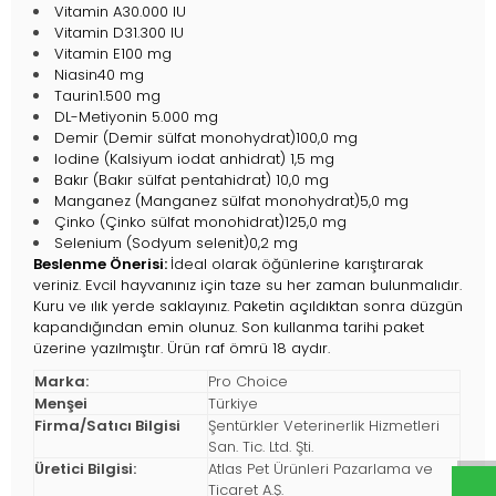
Vitamin A30.000 IU
Vitamin D31.300 IU
Vitamin E100 mg
Niasin40 mg
Taurin1.500 mg
DL-Metiyonin 5.000 mg
Demir (Demir sülfat monohydrat)100,0 mg
Iodine (Kalsiyum iodat anhidrat) 1,5 mg
Bakır (Bakır sülfat pentahidrat) 10,0 mg
Manganez (Manganez sülfat monohydrat)5,0 mg
Çinko (Çinko sülfat monohidrat)125,0 mg
Selenium (Sodyum selenit)0,2 mg
Beslenme Önerisi:
İdeal olarak öğünlerine karıştırarak
veriniz. Evcil hayvanınız için taze su her zaman bulunmalıdır.
Kuru ve ılık yerde saklayınız. Paketin açıldıktan sonra düzgün
kapandığından emin olunuz. Son kullanma tarihi paket
üzerine yazılmıştır. Ürün raf ömrü 18 aydır.
Marka:
Pro Choice
Menşei
Türkiye
Firma/Satıcı Bilgisi
Şentürkler Veterinerlik Hizmetleri
San. Tic. Ltd. Şti.
Üretici Bilgisi:
Atlas Pet Ürünleri Pazarlama ve
Ticaret A.Ş.