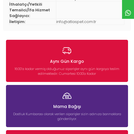
İthalatçı/Yetkili
Temsilci/İfa Hizmet
Sağlayıcı:
İletişim:
info@atlaspet.com.tr
Aynı Gün Kargo
16:00’a kadar vermiş olduğunuz siparişler aynı gün kargoya teslim
edilmektedir. Cumartesi 10:00'a Kadar
Mama Bağışı
Dostluk Kumbarası olarak verilen siparişler sizin adınıza barınaklara
gönderiliyor.