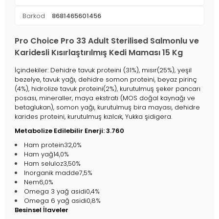
Barkod
8681465601456
Pro Choice Pro 33 Adult Sterilised Salmonlu ve
Karidesli Kısırlaştırılmış Kedi Maması 15 Kg
İçindekiler: Dehidre tavuk proteini (31%), mısır(25%), yeşil
bezelye, tavuk yağı, dehidre somon proteini, beyaz pirinç
(4%), hidrolize tavuk proteini(2%), kurutulmuş şeker pancarı
posası, mineraller, maya ekstratı (MOS doğal kaynağı ve
betaglukan), somon yağı, kurutulmuş bira mayası, dehidre
karides proteini, kurutulmuş kızılcık, Yukka şidigera.
Metabolize Edilebilir Enerji: 3.760
Ham protein32,0%
Ham yağ14,0%
Ham seluloz3,50%
Inorganik madde7,5%
Nem6,0%
Omega 3 yağ asidi0,4%
Omega 6 yağ asidi0,8%
Besinsel İlaveler