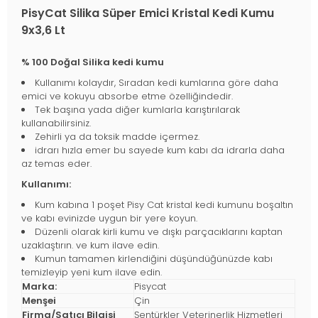
PisyCat Silika Süper Emici Kristal Kedi Kumu
9x3,6 Lt
% 100 Doğal Silika kedi kumu
Kullanımı kolaydır, Sıradan kedi kumlarına göre daha
emici ve kokuyu absorbe etme özelliğindedir.
Tek başına yada diğer kumlarla karıştırılarak
kullanabilirsiniz.
Zehirli ya da toksik madde içermez.
idrarı hızla emer bu sayede kum kabı da idrarla daha
az temas eder.
Kullanımı:
Kum kabına 1 poşet Pisy Cat kristal kedi kumunu boşaltın
ve kabı evinizde uygun bir yere koyun.
Düzenli olarak kirli kumu ve dışkı parçacıklarını kaptan
uzaklaştırın. ve kum ilave edin.
Kumun tamamen kirlendiğini düşündüğünüzde kabı
temizleyip yeni kum ilave edin.
Marka:
Pisycat
Menşei
Çin
Firma/Satıcı Bilgisi
Şentürkler Veterinerlik Hizmetleri