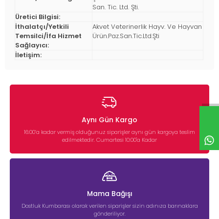
San. Tic. Ltd. Şti.
Üretici Bilgisi:
İthalatçı/Yetkili
Akvet Veterinerlik Hayv. Ve Hayvan
Temsilci/İfa Hizmet
Ürün.Paz.San.Tic.Ltd.Şti
Sağlayıcı:
İletişim:
Aynı Gün Kargo
16:00’a kadar vermiş olduğunuz siparişler aynı gün kargoya teslim
edilmektedir. Cumartesi 10:00'a Kadar
Mama Bağışı
Dostluk Kumbarası olarak verilen siparişler sizin adınıza barınaklara
gönderiliyor.