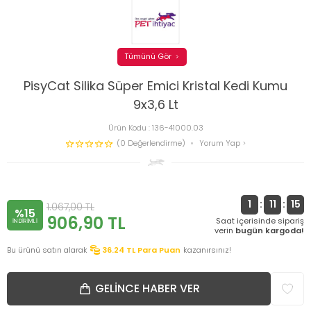
Tümünü Gör
PisyCat Silika Süper Emici Kristal Kedi Kumu
9x3,6 Lt
Ürün Kodu :
136-41000.03
(0 Değerlendirme)
Yorum Yap
1
:
11
:
15
1.067,00
TL
%15
906,90
TL
Saat içerisinde sipariş
INDIRIMLI
verin
bugün kargoda!
Bu ürünü satın alarak
36.24
TL Para Puan
kazanırsınız!
GELINCE HABER VER