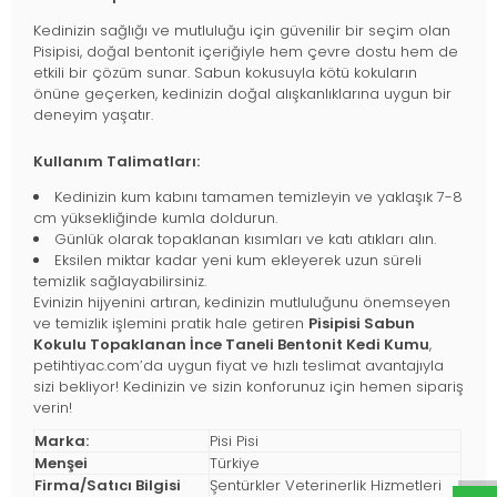
Kedinizin sağlığı ve mutluluğu için güvenilir bir seçim olan
Pisipisi, doğal bentonit içeriğiyle hem çevre dostu hem de
etkili bir çözüm sunar. Sabun kokusuyla kötü kokuların
önüne geçerken, kedinizin doğal alışkanlıklarına uygun bir
deneyim yaşatır.
Kullanım Talimatları:
Kedinizin kum kabını tamamen temizleyin ve yaklaşık 7-8
cm yüksekliğinde kumla doldurun.
Günlük olarak topaklanan kısımları ve katı atıkları alın.
Eksilen miktar kadar yeni kum ekleyerek uzun süreli
temizlik sağlayabilirsiniz.
Evinizin hijyenini artıran, kedinizin mutluluğunu önemseyen
ve temizlik işlemini pratik hale getiren
Pisipisi Sabun
Kokulu Topaklanan İnce Taneli Bentonit Kedi Kumu
,
petihtiyac.com’da uygun fiyat ve hızlı teslimat avantajıyla
sizi bekliyor! Kedinizin ve sizin konforunuz için hemen sipariş
verin!
Marka:
Pisi Pisi
Menşei
Türkiye
Firma/Satıcı Bilgisi
Şentürkler Veterinerlik Hizmetleri