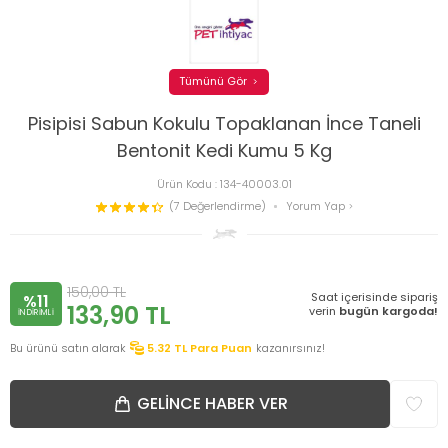
Tümünü Gör
Pisipisi Sabun Kokulu Topaklanan İnce Taneli
Bentonit Kedi Kumu 5 Kg
Ürün Kodu :
134-40003.01
(7 Değerlendirme)
Yorum Yap
150,00
TL
Saat içerisinde sipariş
%11
133,90
TL
verin
bugün kargoda!
INDIRIMLI
Bu ürünü satın alarak
5.32
TL Para Puan
kazanırsınız!
GELINCE HABER VER