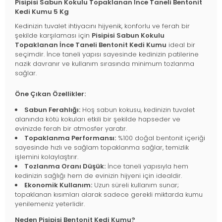
Pisipisi Sabun Kokulu Topaklanan İnce Taneli Bentonit
Kedi Kumu 5 Kg
Kedinizin tuvalet ihtiyacını hijyenik, konforlu ve ferah bir
şekilde karşılaması için
Pisipisi Sabun Kokulu
Topaklanan İnce Taneli Bentonit Kedi Kumu
ideal bir
seçimdir. İnce taneli yapısı sayesinde kedinizin patilerine
nazik davranır ve kullanım sırasında minimum tozlanma
sağlar.
Öne Çıkan Özellikler:
Sabun Ferahlığı:
Hoş sabun kokusu, kedinizin tuvalet
alanında kötü kokuları etkili bir şekilde hapseder ve
evinizde ferah bir atmosfer yaratır.
Topaklanma Performansı:
%100 doğal bentonit içeriği
sayesinde hızlı ve sağlam topaklanma sağlar, temizlik
işlemini kolaylaştırır.
Tozlanma Oranı Düşük:
İnce taneli yapısıyla hem
kedinizin sağlığı hem de evinizin hijyeni için idealdir.
Ekonomik Kullanım:
Uzun süreli kullanım sunar;
topaklanan kısımları alarak sadece gerekli miktarda kumu
yenilemeniz yeterlidir.
Neden Pisipisi Bentonit Kedi Kumu?