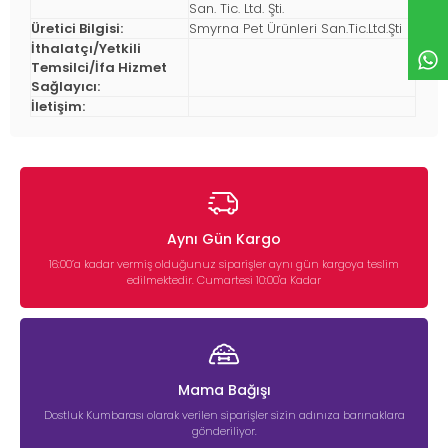
San. Tic. Ltd. Şti.
Üretici Bilgisi:
Smyrna Pet Ürünleri San.Tic.Ltd.Şti
İthalatçı/Yetkili
Temsilci/İfa Hizmet
Sağlayıcı:
İletişim:
Aynı Gün Kargo
16:00’a kadar vermiş olduğunuz siparişler aynı gün kargoya teslim
edilmektedir. Cumartesi 10:00'a Kadar
Mama Bağışı
Dostluk Kumbarası olarak verilen siparişler sizin adınıza barınaklara
gönderiliyor.