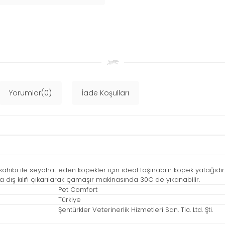
Yorumlar(0)
İade Koşulları
sahibi ile seyahat eden köpekler için ideal taşınabilir köpek yatağıdı
ca dış kılıfı çıkarılarak çamaşır makinasında 30C de yıkanabilir.
Pet Comfort
Türkiye
Şentürkler Veterinerlik Hizmetleri San. Tic. Ltd. Şti.