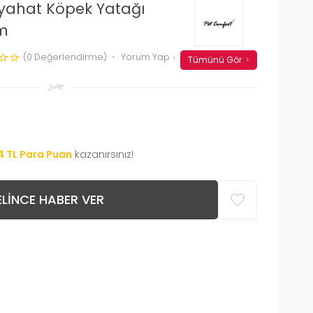
yahat Köpek Yatağı
Cm
(0 Değerlendirme)
Yorum Yap
Tümünü Gör
4
TL Para Puan
kazanırsınız!
LINCE HABER VER