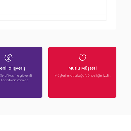
nli alışveriş
Mutlu Müşteri
 Sertifikası ile güvenli
Müşteri mutluluğu 1. önceliğimizdir.
iş Petihtiyac.com’da