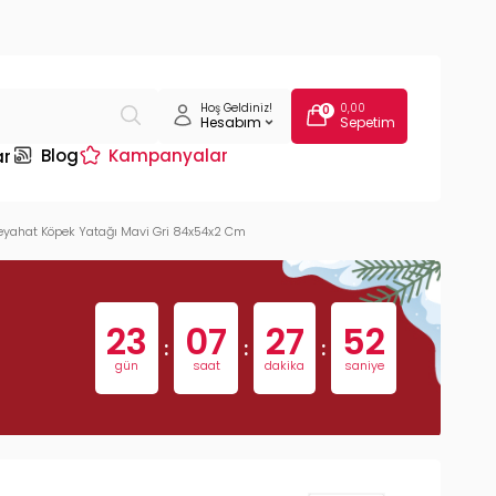
Hoş Geldiniz!
0,00
0
Hesabım
Sepetim
Blog
Kampanyalar
ar
eyahat Köpek Yatağı Mavi Gri 84x54x2 Cm
23
07
27
51
:
:
:
gün
saat
dakika
saniye