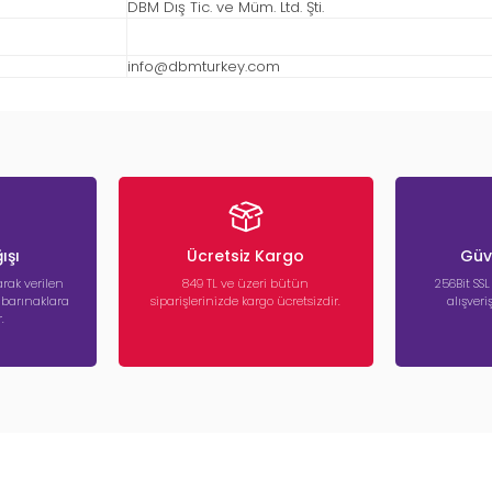
DBM Dış Tic. ve Müm. Ltd. Şti.
info@dbmturkey.com
ışı
Ücretsiz Kargo
Güve
rak verilen
849 TL ve üzeri bütün
256Bit SSL
a barınaklara
siparişlerinizde kargo ücretsizdir.
alışver
.