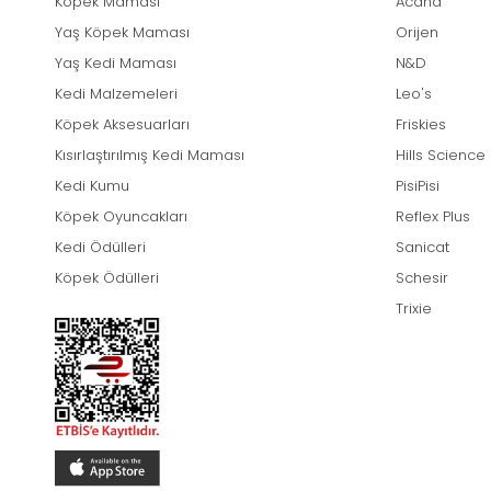
Köpek Maması
Acana
Yaş Köpek Maması
Orijen
Yaş Kedi Maması
N&D
Kedi Malzemeleri
Leo's
Köpek Aksesuarları
Friskies
Kısırlaştırılmış Kedi Maması
Hills Science
Kedi Kumu
PisiPisi
Köpek Oyuncakları
Reflex Plus
Kedi Ödülleri
Sanicat
Köpek Ödülleri
Schesir
Trixie