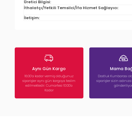
Üretici Bilgisi:
İthalatçı/Yetkili Temsilci/İfa Hizmet Sağlayıcı:
İletişim:
Aynı Gün Kargo
Mama Bağ
16:00’a kadar vermiş olduğunuz
Dostluk Kumbarası ola
siparişler aynı gün kargoya teslim
siparişler sizin adınız
edilmektedir. Cumartesi 10:00'a
gönderiliyor
Kadar