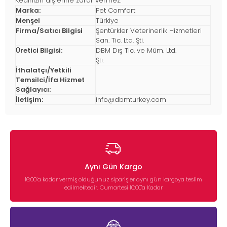
Kedinizin dişlerine zarar vermez.
Marka:
Pet Comfort
Menşei
Türkiye
Firma/Satıcı Bilgisi
Şentürkler Veterinerlik Hizmetleri
San. Tic. Ltd. Şti.
Üretici Bilgisi:
DBM Dış Tic. ve Müm. Ltd.
Şti.
İthalatçı/Yetkili
Temsilci/İfa Hizmet
Sağlayıcı:
İletişim:
info@dbmturkey.com
Aynı Gün Kargo
16:00’a kadar vermiş olduğunuz siparişler aynı gün kargoya teslim
edilmektedir. Cumartesi 10:00'a Kadar