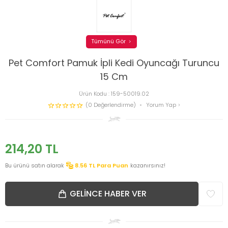
Tümünü Gör
Pet Comfort Pamuk İpli Kedi Oyuncağı Turuncu
15 Cm
Ürün Kodu :
159-50019.02
(0 Değerlendirme)
Yorum Yap
214,20
TL
Bu ürünü satın alarak
8.56
TL Para Puan
kazanırsınız!
GELINCE HABER VER