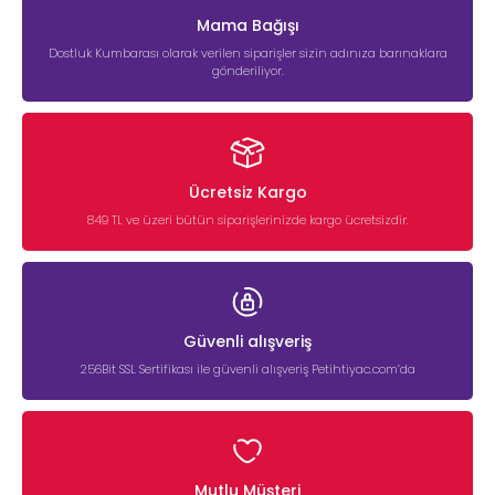
Mama Bağışı
Dostluk Kumbarası olarak verilen siparişler sizin adınıza barınaklara
gönderiliyor.
Ücretsiz Kargo
849 TL ve üzeri bütün siparişlerinizde kargo ücretsizdir.
Güvenli alışveriş
256Bit SSL Sertifikası ile güvenli alışveriş Petihtiyac.com’da
Mutlu Müşteri