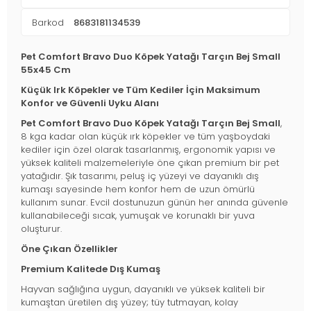
Barkod
8683181134539
Pet Comfort Bravo Duo Köpek Yatağı Tarçın Bej Small
55x45 Cm
Küçük Irk Köpekler ve Tüm Kediler İçin Maksimum
Konfor ve Güvenli Uyku Alanı
Pet Comfort Bravo Duo Köpek Yatağı Tarçın Bej Small
,
8 kga kadar olan küçük ırk köpekler ve tüm yaşboydaki
kediler için özel olarak tasarlanmış, ergonomik yapısı ve
yüksek kaliteli malzemeleriyle öne çıkan premium bir pet
yatağıdır. Şık tasarımı, peluş iç yüzeyi ve dayanıklı dış
kumaşı sayesinde hem konfor hem de uzun ömürlü
kullanım sunar. Evcil dostunuzun günün her anında güvenle
kullanabileceği sıcak, yumuşak ve korunaklı bir yuva
oluşturur.
Öne Çıkan Özellikler
Premium Kalitede Dış Kumaş
Hayvan sağlığına uygun, dayanıklı ve yüksek kaliteli bir
kumaştan üretilen dış yüzey; tüy tutmayan, kolay