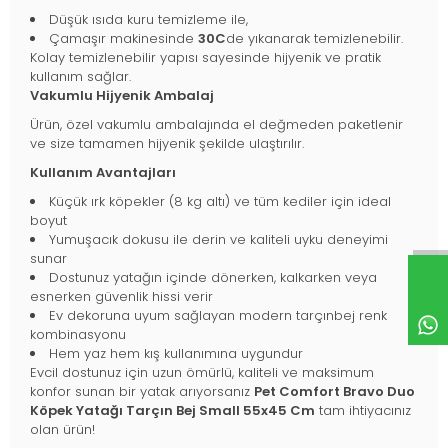
Düşük ısıda kuru temizleme ile,
Çamaşır makinesinde
30C
de yıkanarak temizlenebilir.
Kolay temizlenebilir yapısı sayesinde hijyenik ve pratik
kullanım sağlar.
Vakumlu Hijyenik Ambalaj
Ürün, özel vakumlu ambalajında el değmeden paketlenir
ve size tamamen hijyenik şekilde ulaştırılır.
Kullanım Avantajları
Küçük ırk köpekler (8 kg altı) ve tüm kediler için ideal
boyut
Yumuşacık dokusu ile derin ve kaliteli uyku deneyimi
sunar
Dostunuz yatağın içinde dönerken, kalkarken veya
esnerken güvenlik hissi verir
Ev dekoruna uyum sağlayan modern tarçınbej renk
kombinasyonu
Hem yaz hem kış kullanımına uygundur
Evcil dostunuz için uzun ömürlü, kaliteli ve maksimum
konfor sunan bir yatak arıyorsanız
Pet Comfort Bravo Duo
Köpek Yatağı Tarçın Bej Small 55x45 Cm
tam ihtiyacınız
olan ürün!