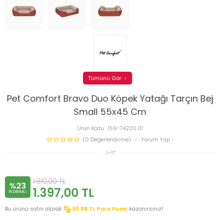
Tümünü Gör
Pet Comfort Bravo Duo Köpek Yatağı Tarçın Bej
Small 55x45 Cm
Ürün Kodu :
159-74220.01
(0 Değerlendirme)
Yorum Yap
1.810,00
TL
%23
1.397,00
TL
INDIRIMLI
Bu ürünü satın alarak
55.88
TL Para Puan
kazanırsınız!