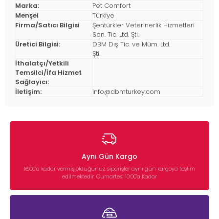
Marka:
Pet Comfort
Menşei
Türkiye
Firma/Satıcı Bilgisi
Şentürkler Veterinerlik Hizmetleri
San. Tic. Ltd. Şti.
Üretici Bilgisi:
DBM Dış Tic. ve Müm. Ltd.
Şti.
İthalatçı/Yetkili
Temsilci/İfa Hizmet
Sağlayıcı:
İletişim:
info@dbmturkey.com
Aynı Gün Kargo
16:00’a kadar vermiş olduğunuz siparişler aynı gün kargoya teslim
edilmektedir. Cumartesi 10:00'a Kadar