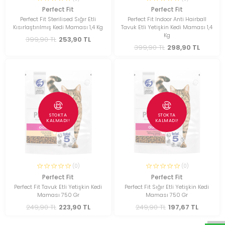
Perfect Fit
Perfect Fit
Perfect Fit Sterilised Sığır Etli
Perfect Fit Indoor Anti Hairball
Kısırlaştırılmış Kedi Maması 1,4 Kg
Tavuk Etli Yetişkin Kedi Maması 1,4
Kg
399,90 TL
253,90 TL
399,90 TL
298,90 TL
STOKTA
STOKTA
KALMADI!
KALMADI!
(0)
(0)
Perfect Fit
Perfect Fit
Perfect Fit Tavuk Etli Yetişkin Kedi
Perfect Fit Sığır Etli Yetişkin Kedi
Maması 750 Gr
Maması 750 Gr
249,90 TL
223,90 TL
249,90 TL
197,67 TL