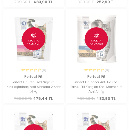
799,80 TL
483,90 TL
399,90 TL
252,90 TL
STOKTA
STOKTA
KALMADI!
KALMADI!
(0)
(0)
Perfect Fit
Perfect Fit
Perfect Fit Sterilised Sığır Etli
Perfect Fit Indoor Anti Hairball
Kısırlaştırılmış Kedi Maması 2 Adet
Tavuk Etli Yetişkin Kedi Maması 2
1,4 Kg
Adet 1,4 Kg
799,80 TL
475,44 TL
799,80 TL
483,90 TL