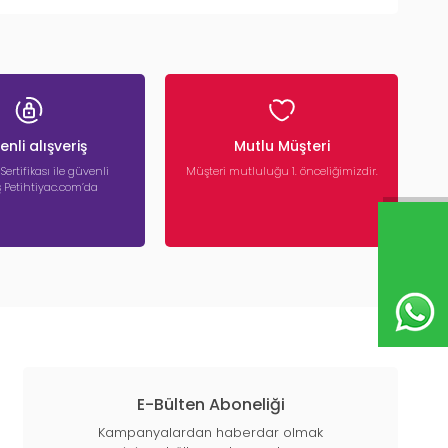
nli alışveriş
Mutlu Müşteri
 Sertifikası ile güvenli
Müşteri mutluluğu 1. önceliğimizdir.
iş Petihtiyac.com’da
E-Bülten Aboneliği
Kampanyalardan haberdar olmak