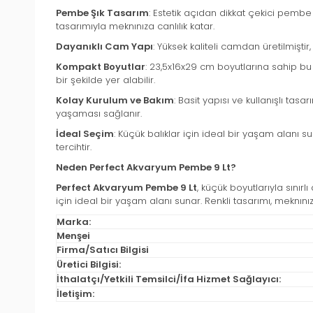
Pembe Şık Tasarım
: Estetik açıdan dikkat çekici pembe
tasarımıyla meknınıza canlılık katar.
Dayanıklı Cam Yapı
: Yüksek kaliteli camdan üretilmişti
Kompakt Boyutlar
: 23,5x16x29 cm boyutlarına sahip bu
bir şekilde yer alabilir.
Kolay Kurulum ve Bakım
: Basit yapısı ve kullanışlı tas
yaşaması sağlanır.
İdeal Seçim
: Küçük balıklar için ideal bir yaşam alan
tercihtir.
Neden Perfect Akvaryum Pembe 9 Lt?
Perfect Akvaryum Pembe 9 Lt
, küçük boyutlarıyla sınırl
için ideal bir yaşam alanı sunar. Renkli tasarımı, meknınız
Marka:
Menşei
Firma/Satıcı Bilgisi
Üretici Bilgisi:
İthalatçı/Yetkili Temsilci/İfa Hizmet Sağlayıcı:
İletişim: