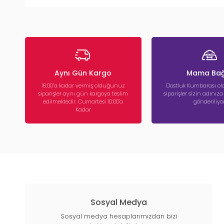
Aynı Gün Kargo
Mama Bağ
16:00’a kadar vermiş olduğunuz
Dostluk Kumbarası ola
siparişler aynı gün kargoya teslim
siparişler sizin adınız
edilmektedir. Cumartesi 10:00'a
gönderiliyor
Kadar
Sosyal Medya
Sosyal medya hesaplarımızdan bizi