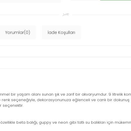
Yorumlar(0)
İade Koşulları
emmel bir yaşam alanı sunan şık ve zarif bir akvaryumdur. 9 litrelik 
mbe renk seçeneğiyle, dekorasyonunuza eğlenceli ve canlı bir dokunu
 seçenektir.
mi, özellikle beta balığı, guppy ve neon gibi tatlı su balıkları için mük