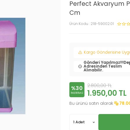
Perfect Akvaryum P
Cm
Ürün Kodu :
218-59002.01
Kargo Gönderisine Uygun
Gönderi Yapılmaz!!!De
Adresinden Teslim
Alınabilir.
2.800,00
TL
%30
1.950,00
TL
INDIRIMLI
Bu ürünü satın alarak
78.0