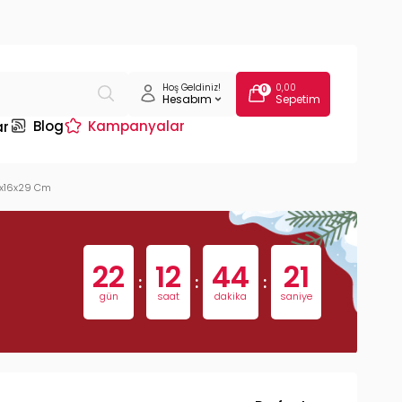
Hoş Geldiniz!
0,00
0
Hesabım
Sepetim
Blog
Kampanyalar
ar
5x16x29 Cm
22
12
44
20
:
:
:
gün
saat
dakika
saniye