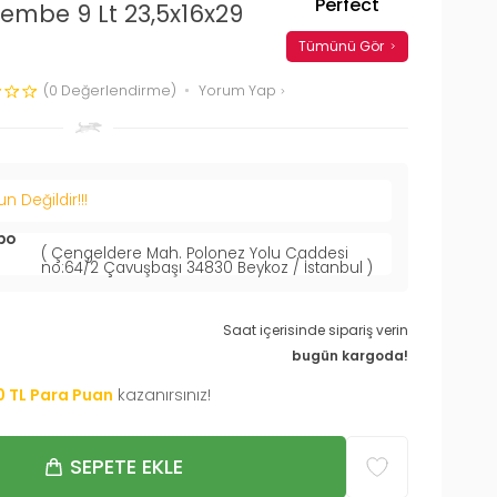
Perfect
embe 9 Lt 23,5x16x29
Tümünü Gör
(0 Değerlendirme)
Yorum Yap
 Değildir!!!
po
( Çengeldere Mah. Polonez Yolu Caddesi
no:64/2 Çavuşbaşı 34830 Beykoz / İstanbul )
Saat içerisinde sipariş verin
bugün kargoda!
0
TL Para Puan
kazanırsınız!
SEPETE EKLE