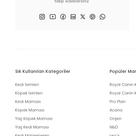
takip edebilirsiniz.
Sık Kullanılan Kategoriler
Popüler Mar
Kedi İsimleri
Royal Canin 
Köpek İsimleri
Royal Canin 
Kedi Maması
Pro Plan
Köpek Maması
Acana
Yaş Köpek Maması
Orijen
Yaş Kedi Maması
N&D
Kedi Malzemeleri
Leo's