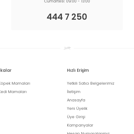
Cumartesi: 09:00 - 13:00
444 7 250
kalar
Hızlı Erişim
Köpek Mamaları
Yetkili Satıcı Belgelerimiz
Kedi Mamaları
İletişim
Anasayfa
Yeni Üyelik
Üye Girişi
Kampanyalar
Hesap Numaralarımız