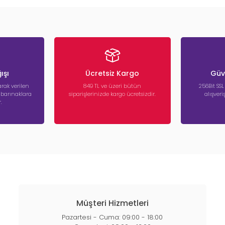
ışı
Ücretsiz Kargo
Güve
rak verilen
849 TL ve üzeri bütün
256Bit SSL
a barınaklara
siparişlerinizde kargo ücretsizdir.
alışver
.
Müşteri Hizmetleri
Pazartesi - Cuma: 09:00 - 18:00