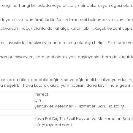
 rengi, herhangi bir odada veya ofiste şık bir dekorasyon öğesi olarak
r, dayanıklı ve uzun ömürlüdür. Su sızdırma riski bulunmaz ve uzun sürel
 akvaryum, küçük alanlarda rahatça kullanılabilir. Küçük ve zarif y
arımı sayesinde, bu akvaryumun kurulumu oldukça hızlıdır. Filtreleme ve s
ı sunan bu akvaryum, hem hobi olarak yeni başlayanlar hem de küçük 
ı alanlarda bile kullanabileceğiniz, şık ve eğlenceli bir akvaryumdur. H
a neşeli bir hava katarak, akvaryum hobisini daha keyifli hale getirir.
Perfect
Çin
Şentürkler Veterinerlik Hizmetleri San. Tic. Ltd. Şti.
Kaya Pet Dış Tic. Evcil Hayvan ve Malzemeleri San. Ltd
info@kayapet.com.tr